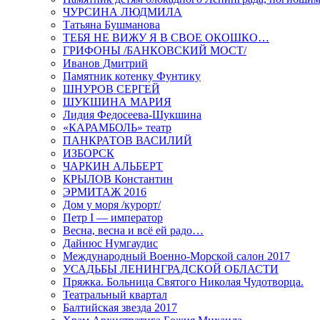
ЧУРСИНА ЛЮДМИЛА
Татьяна Бушманова
ТЕБЯ НЕ ВИЖУ Я В СВОЕ ОКОШКО…
ГРИФОНЫ /БАНКОВСКИЙ МОСТ/
Иванов Дмитрий
Памятник котенку Фунтику
ШНУРОВ СЕРГЕЙ
ШУКШИНА МАРИЯ
Лидия Федосеева-Шукшина
«КАРАМБОЛЬ» театр
ПАНКРАТОВ ВАСИЛИЙ
ИЗБОРСК
ЧАРКИН АЛЬБЕРТ
КРЫЛОВ Константин
ЭРМИТАЖ 2016
Дом у моря /курорт/
Петр I — император
Весна, весна и всё ей радо…
Дайнюс Нумгаудис
Международный Военно-Морской салон 2017
УСАДЬБЫ ЛЕНИНГРАДСКОЙ ОБЛАСТИ
Пряжка. Больница Святого Николая Чудотворца.
Театральный квартал
Балтийская звезда 2017