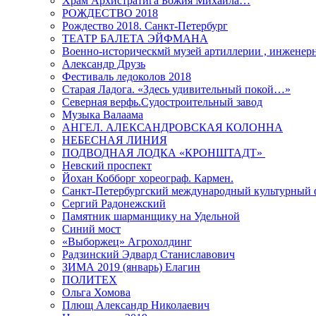
Храм Архистратига Божия Михаила…
РОЖДЕСТВО 2018
Рождество 2018. Санкт-Петербург
ТЕАТР БАЛЕТА ЭЙФМАНА
Военно-историческмй музей артиллерии , инженерн
Александр Друзь
Фестиваль ледоколов 2018
Старая Ладога. «Здесь удивительный покой…»
Северная верфь.Судостроительный завод
Музыка Валаама
АНГЕЛ. АЛЕКСАНДРОВСКАЯ КОЛОННА
НЕБЕСНАЯ ЛИНИЯ
ПОДВОДНАЯ ЛОДКА «КРОНШТАДТ»
Невский проспект
Йохан Кобборг хореограф. Кармен.
Санкт-Петербургский международный культурный 
Сергий Радонежский
Памятник шарманщику на Удельной
Синий мост
«Выборжец» Агрохолдинг
Радзинский Эдвард Станиславович
ЗИМА 2019 (январь) Елагин
ПОЛИТЕХ
Ольга Хомова
Плющ Александр Николаевич