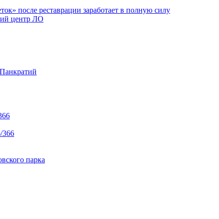
ок» после реставрации заработает в полную силу
ий центр ЛО
 Панкратий
366
/366
вского парка