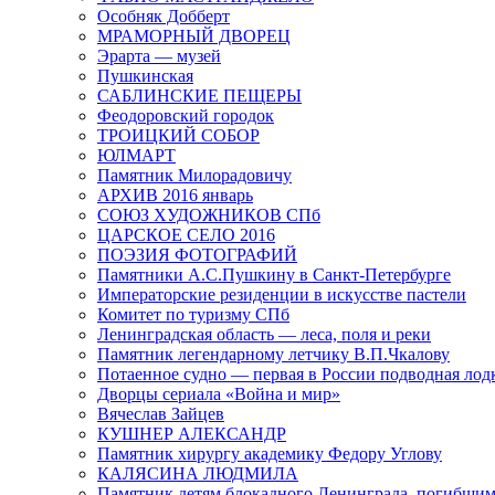
Особняк Добберт
МРАМОРНЫЙ ДВОРЕЦ
Эрарта — музей
Пушкинская
САБЛИНСКИЕ ПЕЩЕРЫ
Феодоровский городок
ТРОИЦКИЙ СОБОР
ЮЛМАРТ
Памятник Милорадовичу
АРХИВ 2016 январь
СОЮЗ ХУДОЖНИКОВ СПб
ЦАРСКОЕ СЕЛО 2016
ПОЭЗИЯ ФОТОГРАФИЙ
Памятники А.С.Пушкину в Санкт-Петербурге
Императорские резиденции в искусстве пастели
Комитет по туризму СПб
Ленинградская область — леса, поля и реки
Памятник легендарному летчику В.П.Чкалову
Потаенное судно — первая в России подводная лод
Дворцы сериала «Война и мир»
Вячеслав Зайцев
КУШНЕР АЛЕКСАНДР
Памятник хирургу академику Федору Углову
КАЛЯСИНА ЛЮДМИЛА
Памятник детям блокадного Ленинграда, погибшим