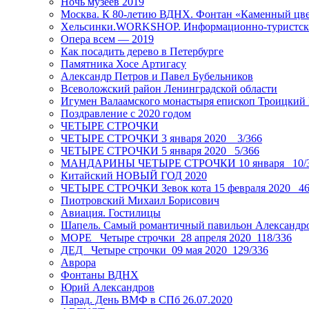
Ночь музеев 2019
Москва. К 80-летию ВДНХ. Фонтан «Каменный цвет
Хельсинки.WORKSHOP. Информационно-туристск
Опера всем — 2019
Как посадить дерево в Петербурге
Памятника Хосе Артигасу
Александр Петров и Павел Бубельников
Всеволожский район Ленинградской области
Игумен Валаамского монастыря епископ Троицкий
Поздравление с 2020 годом
ЧЕТЫРЕ СТРОЧКИ
ЧЕТЫРЕ СТРОЧКИ 3 января 2020 _ 3/366
ЧЕТЫРЕ СТРОЧКИ 5 января 2020_ 5/366
МАНДАРИНЫ ЧЕТЫРЕ СТРОЧКИ 10 января _10/
Китайский НОВЫЙ ГОД 2020
ЧЕТЫРЕ СТРОЧКИ Зевок кота 15 февраля 2020_ 46
Пиотровский Михаил Борисович
Авиация. Гостилицы
Шапель. Самый романтичный павильон Александро
МОРЕ _Четыре строчки_28 апреля 2020_118/336
ДЕД _Четыре строчки_09 мая 2020_129/336
Аврора
Фонтаны ВДНХ
Юрий Александров
Парад. День ВМФ в СПб 26.07.2020