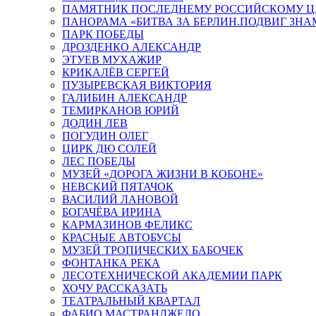
ПАМЯТНИК ПОСЛЕДНЕМУ РОССИЙСКОМУ Ц
ПАНОРАМА «БИТВА ЗА БЕРЛИН.ПОДВИГ ЗН
ПАРК ПОБЕДЫ
ДРОЗДЕНКО АЛЕКСАНДР
ЭТУЕВ МУХАЖИР
КРИКАЛЁВ СЕРГЕЙ
ПУЗЫРЕВСКАЯ ВИКТОРИЯ
ГАЛИБИН АЛЕКСАНДР
ТЕМИРКАНОВ ЮРИЙ
ДОДИН ЛЕВ
ПОГУДИН ОЛЕГ
ЦИРК ДЮ СОЛЕЙ
ЛЕС ПОБЕДЫ
МУЗЕЙ «ДОРОГА ЖИЗНИ В КОБОНЕ»
НЕВСКИЙ ПЯТАЧОК
ВАСИЛИЙ ЛАНОВОЙ
БОГАЧЁВА ИРИНА
КАРМАЗИНОВ ФЕЛИКС
КРАСНЫЕ АВТОБУСЫ
МУЗЕЙ ТРОПИЧЕСКИХ БАБОЧЕК
ФОНТАНКА РЕКА
ЛЕСОТЕХНИЧЕСКОЙ АКАДЕМИИ ПАРК
ХОЧУ РАССКАЗАТЬ
ТЕАТРАЛЬНЫЙ КВАРТАЛ
ФАБИО МАСТРАНДЖЕЛО