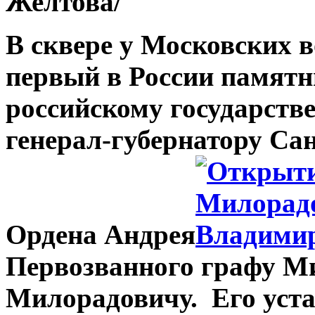
Желтова/
В сквере у Московских 
первый в России памят
российскому государств
генерал-губернатору Са
Ордена Андрея
Первозванного графу М
Милорадовичу. Его уста