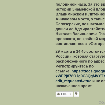
половиной часа. За это в
истории Знаменской площ
Владимирском и Литейном
Аничковом мосту, о таин
Белозерских, познакомили
дошли до Адмиралтейства
Николая Васильевича Гого
проспекта, по крайней мер
составляет все.» /Фоторе
29 марта в 14.45 состоитс
России», которая стартуе
расположенного по адресу
Регистрируйтесь по
ссылке:
https://docs.goog
xWFPj878OJg9G3QgMVYTX
edit_requested=true
и не о
назначенное время.
Like
2
Обс