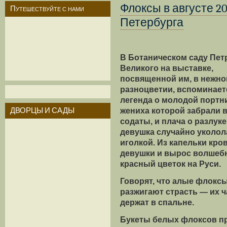
Флоксы в августе 2
Путешествуйте с нами
Петербурга
В Ботаническом саду Пет
Великого на выставке,
посвященной им, в нежн
разноцветии, вспоминает
легенда о молодой портн
ДВОРЦЫ И САДЫ
жениха которой забрали 
содаты, и плача о разлуке
девушка случайно уколол
иголкой. Из капельки кро
девушки и
вырос волшеб
красный цветок на Руси.
Говорят, что алые флокс
разжигают страсть — их ч
держат в спальне.
Букеты белых флоксов п