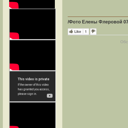
/Фото Елены Фле
ровой
07
Like
1
Обс