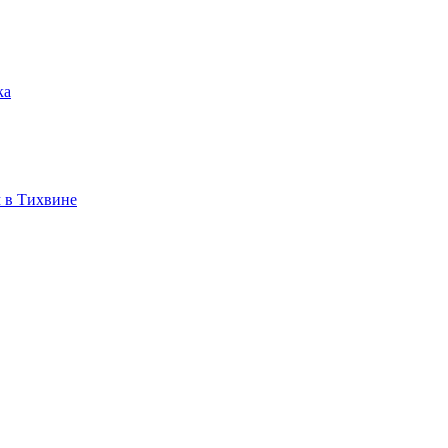
ка
 в Тихвине