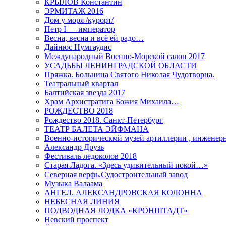
КРЫЛОВ Константин
ЭРМИТАЖ 2016
Дом у моря /курорт/
Петр I — император
Весна, весна и всё ей радо…
Дайнюс Нумгаудис
Международный Военно-Морской салон 2017
УСАДЬБЫ ЛЕНИНГРАДСКОЙ ОБЛАСТИ
Пряжка. Больница Святого Николая Чудотворца.
Театральный квартал
Балтийская звезда 2017
Храм Архистратига Божия Михаила…
РОЖДЕСТВО 2018
Рождество 2018. Санкт-Петербург
ТЕАТР БАЛЕТА ЭЙФМАНА
Военно-историческмй музей артиллерии , инженерн
Александр Друзь
Фестиваль ледоколов 2018
Старая Ладога. «Здесь удивительный покой…»
Северная верфь.Судостроительный завод
Музыка Валаама
АНГЕЛ. АЛЕКСАНДРОВСКАЯ КОЛОННА
НЕБЕСНАЯ ЛИНИЯ
ПОДВОДНАЯ ЛОДКА «КРОНШТАДТ»
Невский проспект