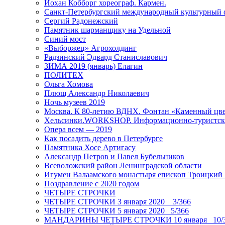
Йохан Кобборг хореограф. Кармен.
Санкт-Петербургский международный культурный 
Сергий Радонежский
Памятник шарманщику на Удельной
Синий мост
«Выборжец» Агрохолдинг
Радзинский Эдвард Станиславович
ЗИМА 2019 (январь) Елагин
ПОЛИТЕХ
Ольга Хомова
Плющ Александр Николаевич
Ночь музеев 2019
Москва. К 80-летию ВДНХ. Фонтан «Каменный цвет
Хельсинки.WORKSHOP. Информационно-туристск
Опера всем — 2019
Как посадить дерево в Петербурге
Памятника Хосе Артигасу
Александр Петров и Павел Бубельников
Всеволожский район Ленинградской области
Игумен Валаамского монастыря епископ Троицкий
Поздравление с 2020 годом
ЧЕТЫРЕ СТРОЧКИ
ЧЕТЫРЕ СТРОЧКИ 3 января 2020 _ 3/366
ЧЕТЫРЕ СТРОЧКИ 5 января 2020_ 5/366
МАНДАРИНЫ ЧЕТЫРЕ СТРОЧКИ 10 января _10/