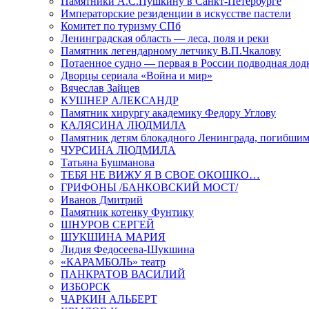
Памятники А.С.Пушкину в Санкт-Петербурге
Императорские резиденции в искусстве пастели
Комитет по туризму СПб
Ленинградская область — леса, поля и реки
Памятник легендарному летчику В.П.Чкалову
Потаенное судно — первая в России подводная лод
Дворцы сериала «Война и мир»
Вячеслав Зайцев
КУШНЕР АЛЕКСАНДР
Памятник хирургу академику Федору Углову
КАЛЯСИНА ЛЮДМИЛА
Памятник детям блокадного Ленинграда, погибшим
ЧУРСИНА ЛЮДМИЛА
Татьяна Бушманова
ТЕБЯ НЕ ВИЖУ Я В СВОЕ ОКОШКО…
ГРИФОНЫ /БАНКОВСКИЙ МОСТ/
Иванов Дмитрий
Памятник котенку Фунтику
ШНУРОВ СЕРГЕЙ
ШУКШИНА МАРИЯ
Лидия Федосеева-Шукшина
«КАРАМБОЛЬ» театр
ПАНКРАТОВ ВАСИЛИЙ
ИЗБОРСК
ЧАРКИН АЛЬБЕРТ