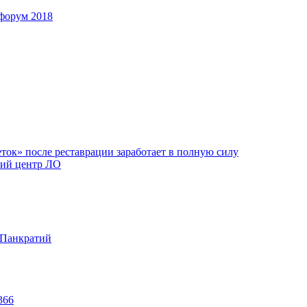
форум 2018
ок» после реставрации заработает в полную силу
ий центр ЛО
 Панкратий
366