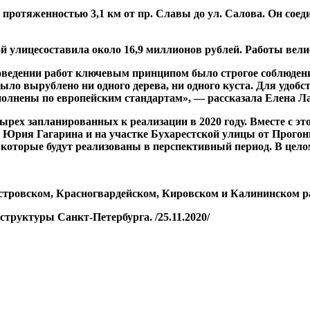
ротяженностью 3,1 км от пр. Славы до ул. Салова. Он соед
й улицесоставила около 16,9 миллионов рублей. Работы вел
оведении работ ключевым принципом было строгое соблюден
ыло вырублено ни одного дерева, ни одного куста. Для удоб
полнены по европейским стандартам», — рассказала Елена Л
ырех запланированных к реализации в 2020 году. Вместе с 
 Юрия Гагарина и на участке Бухарестской улицы от Прогон
которые будут реализованы в перспективный период. В целом
стровском, Красногвардейском, Кировском и Калининском р
руктуры Санкт-Петербурга. /25.11.2020/