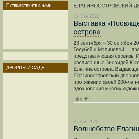
елагиноостровский д
Путешествуйте с нами
Ср Сен 2022
Выставка «Посвяще
острове
23 сентября – 30 октября 2
Голубой и Малиновой — пр
представляющая сервизы И
расписанные Зинаидой Юсо
ДВОРЦЫ И САДЫ
Елагина острова. Выдающее
Елагиноостровский дворцо
протяжении своей 200-летн
вдохновения многих художни
3
Вт Апр 2022
Волшебство Елагин