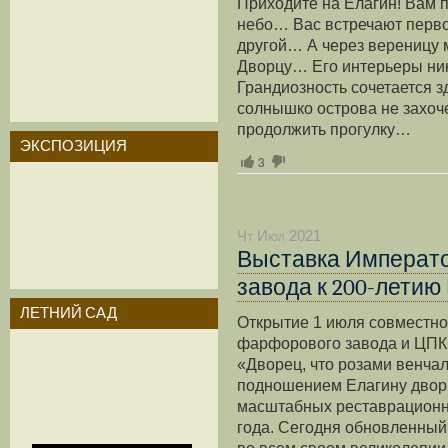
Приходите на Елагин! Вам
небо… Вас встречают перв
другой… А через вереницу 
Дворцу… Его интерьеры ни
Грандиозность сочетается 
солнышко острова не захоче
продолжить прогулку…
ЭКСПОЗИЦИЯ
3
Чт Июл 2021
Выставка Императ
завода к 200-летию
ЛЕТНИЙ САД
Открытие 1 июля совместно
фарфорового завода и ЦПКи
«Дворец, что розами венча
подношением Елагину дворц
масштабных реставрационны
года. Сегодня обновленный
во всем своем великолепии.