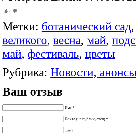
4
Метки:
ботанический сад
великого
,
весна
,
май
,
под
май
,
фестиваль
,
цветы
Рубрика:
Новости, анонс
Ваш отзыв
Имя *
Почта (не публикуется) *
Сайт