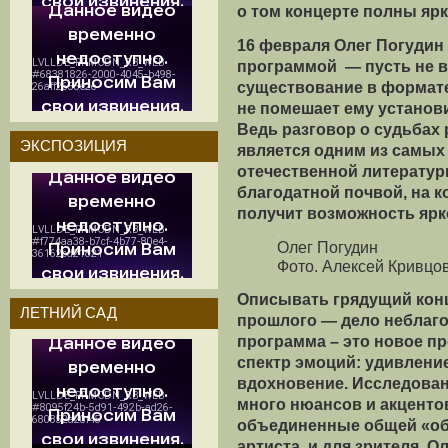
о том концерте полны яр
16 февраля Олег Погудин 
программой — пусть не в 
существование в формат
не помешает ему установ
Ведь разговор о судьбах 
ЭКСПОЗИЦИЯ
является одним из самых
отечественной литературы
благодатной почвой, на к
получит возможность ярк
Олег Погудин
Фото. Алексей Кривцо
Описывать грядущий конц
ЛЕТНИЙ САД
прошлого — дело неблаго
программа – это новое п
спектр эмоций: удивление
вдохновение. Исследован
много нюансов и акцентов
объединенные общей «об
артиста, и для зрителя. 