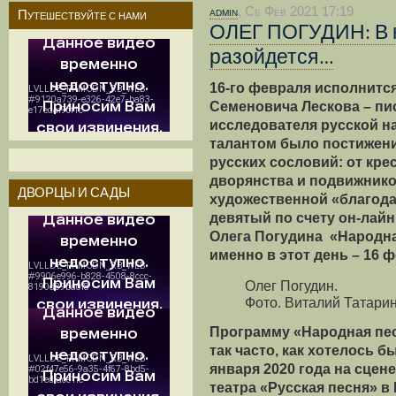
admin
, Сб Фев 2021 17:19
Путешествуйте с нами
ОЛЕГ ПОГУДИН: В 
разойдется…
16-го февраля исполнится
Семеновича Лескова – пис
исследователя русской 
талантом было постижен
русских сословий: от кре
дворянства и подвижнико
ДВОРЦЫ И САДЫ
художественной «благод
девятый по счету он-лайн
Олега Погудина «Народна
именно в этот день – 16 
Олег Погудин.
Фото. Виталий Татари
Программу «Народная пес
так часто, как хотелось б
января 2020 года на сцен
театра «Русская песня» в