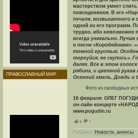
мастерством умеет слить
повседневное. В его «На
печали, возвышенного и о
одной из его программ. П
трудно, ибо невозможно 
всегда уникально. Лучше
о песне «Коробейники»:
«
томной грустью. Особен
торгуйся, не скупись». 
далях. Все в этом голосе
рябина, и цветной рукав
ПРАВОСЛАВНЫЙ МИР
Осенний хмель. Дождь и 
Фото из свободных ис
16 февраля ОЛЕГ ПОГУДИ
он-лайн концерте «НАР
www.pogudin.ru
4
1
Рубрика:
Новости, анонсы