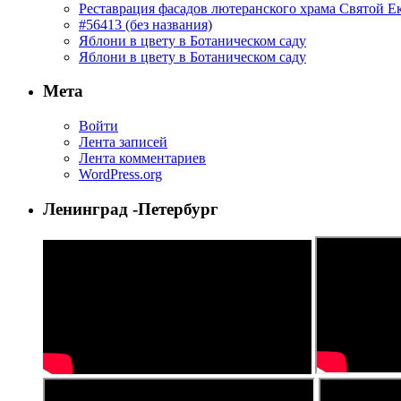
Реставрация фасадов лютеранского храма Святой Е
#56413 (без названия)
Яблони в цвету в Ботаническом саду
Яблони в цвету в Ботаническом саду
Мета
Войти
Лента записей
Лента комментариев
WordPress.org
Ленинград -Петербург