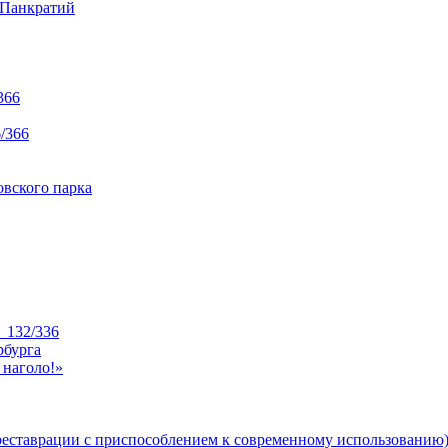
 Панкратий
366
/366
вского парка
_132/336
рбурга
 наголо!»
реставрации с приспособлением к современному использованию