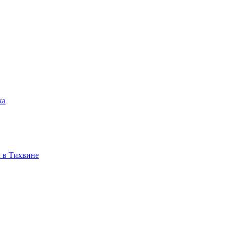
ка
 в Тихвине