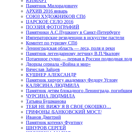
ЮЛМАРТ
Памятник Милорадовичу
АРХИВ 2016 январь
СОЮЗ ХУДОЖНИКОВ СПб
ЦАРСКОЕ СЕЛО 2016
ПОЭЗИЯ ФОТОГРАФИЙ
Памятники А.С.Пушкину в Санкт-Петербурге
Императорские резиденции в искусстве пастели
Комитет по туризму СПб
Ленинградская область — леса, поля и реки
Памятник легендарному летчику В.П.Чкалову
Потаенное судно — первая в России подводная лод
Дворцы сериала «Война и мир»
Вячеслав Зайцев
КУШНЕР АЛЕКСАНДР
Памятник хирургу академику Федору Углову
КАЛЯСИНА ЛЮДМИЛА
Памятник детям блокадного Ленинграда, погибшим
ЧУРСИНА ЛЮДМИЛА
Татьяна Бушманова
ТЕБЯ НЕ ВИЖУ Я В СВОЕ ОКОШКО…
ГРИФОНЫ /БАНКОВСКИЙ МОСТ/
Иванов Дмитрий
Памятник котенку Фунтику
ШНУРОВ СЕРГЕЙ