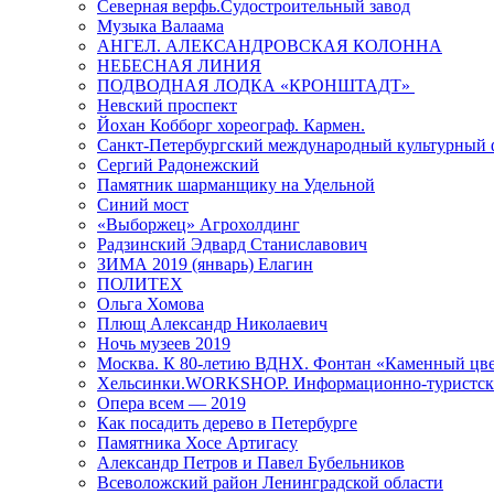
Северная верфь.Судостроительный завод
Музыка Валаама
АНГЕЛ. АЛЕКСАНДРОВСКАЯ КОЛОННА
НЕБЕСНАЯ ЛИНИЯ
ПОДВОДНАЯ ЛОДКА «КРОНШТАДТ»
Невский проспект
Йохан Кобборг хореограф. Кармен.
Санкт-Петербургский международный культурный 
Сергий Радонежский
Памятник шарманщику на Удельной
Синий мост
«Выборжец» Агрохолдинг
Радзинский Эдвард Станиславович
ЗИМА 2019 (январь) Елагин
ПОЛИТЕХ
Ольга Хомова
Плющ Александр Николаевич
Ночь музеев 2019
Москва. К 80-летию ВДНХ. Фонтан «Каменный цвет
Хельсинки.WORKSHOP. Информационно-туристск
Опера всем — 2019
Как посадить дерево в Петербурге
Памятника Хосе Артигасу
Александр Петров и Павел Бубельников
Всеволожский район Ленинградской области