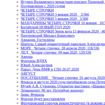
Игумен Валаамского монастыря епископ Троицкий
Поздравление с 2020 годом
ЧЕТЫРЕ СТРОЧКИ
ЧЕТЫРЕ СТРОЧКИ 3 января 2020 _ 3/366
ЧЕТЫРЕ СТРОЧКИ 5 января 2020_ 5/366
МАНДАРИНЫ ЧЕТЫРЕ СТРОЧКИ 10 января _10/
Китайский НОВЫЙ ГОД 2020
ЧЕТЫРЕ СТРОЧКИ Зевок кота 15 февраля 2020_ 46
Пиотровский Михаил Борисович
Авиация. Гостилицы
Шапель. Самый романтичный павильон Александро
МОРЕ _Четыре строчки_28 апреля 2020_118/336
ДЕД _Четыре строчки_09 мая 2020_129/336
Аврора
Фонтаны ВДНХ
Юрий Александров
Парад. День ВМФ в СПб 26.07.2020
АВГУСТ
ПОСЛУШАНИЕ _ Четыре строчки_01 августа 2020
Флоксы в августе 2020 года преобразили сады Пете
Музей А.В. Суворова. Открытие выставки «Шашки
Ленконцерт. 90 лет. Петербург-концерт
Зима. Февраль
Фонтан будет восстановлен
Феодоровский городок реконструируют (в режиме 