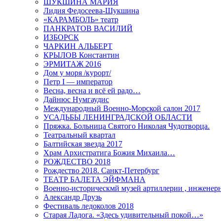
ШУКШИНА МАРИЯ
Лидия Федосеева-Шукшина
«КАРАМБОЛЬ» театр
ПАНКРАТОВ ВАСИЛИЙ
ИЗБОРСК
ЧАРКИН АЛЬБЕРТ
КРЫЛОВ Константин
ЭРМИТАЖ 2016
Дом у моря /курорт/
Петр I — император
Весна, весна и всё ей радо…
Дайнюс Нумгаудис
Международный Военно-Морской салон 2017
УСАДЬБЫ ЛЕНИНГРАДСКОЙ ОБЛАСТИ
Пряжка. Больница Святого Николая Чудотворца.
Театральный квартал
Балтийская звезда 2017
Храм Архистратига Божия Михаила…
РОЖДЕСТВО 2018
Рождество 2018. Санкт-Петербург
ТЕАТР БАЛЕТА ЭЙФМАНА
Военно-историческмй музей артиллерии , инженерн
Александр Друзь
Фестиваль ледоколов 2018
Старая Ладога. «Здесь удивительный покой…»