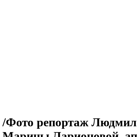
/Фото репортаж Людмил
Марины Ларионовой. ап