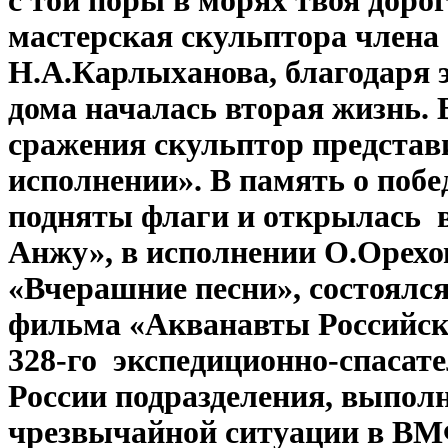
с той поры в морях твоя доро
мастерская скульптора члена
Н.А.Карлыханова, благодаря э
дома началась вторая жизнь.
сражения скульптор представ
исполнении». В память о побе
подняты флаги и открылась
в
Анжу», в исполнении О.Орехо
«Вчерашние песни», состоялс
фильма «Акванавты Российски
328-го экспедиционно-спасате
России подразделения, выпол
чрезвычайной ситуации в ВМ