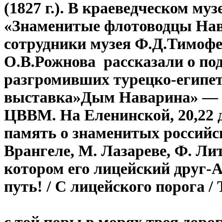
(1827 г.). В краеведческом му
«Знаменитые флотоводцы Нав
сотрудники музея Ф.Д.Тимофе
О.В.Рожнова рассказали о по
разгромивших турецко-египе
выставка»Дым Наварина» — ж
ЦВВМ. На Еленинской, 20,22
память о знаменитых российск
Врангеле, М. Лазареве, Ф. Ли
котором его лицейский друг
путь! / С лицейского порога 