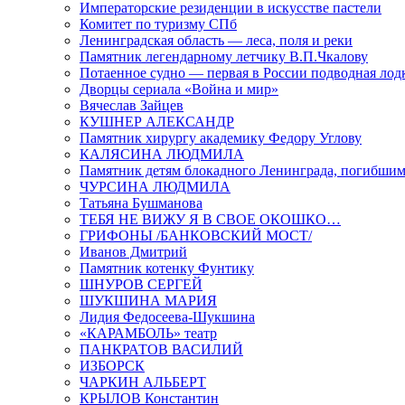
Императорские резиденции в искусстве пастели
Комитет по туризму СПб
Ленинградская область — леса, поля и реки
Памятник легендарному летчику В.П.Чкалову
Потаенное судно — первая в России подводная лод
Дворцы сериала «Война и мир»
Вячеслав Зайцев
КУШНЕР АЛЕКСАНДР
Памятник хирургу академику Федору Углову
КАЛЯСИНА ЛЮДМИЛА
Памятник детям блокадного Ленинграда, погибшим
ЧУРСИНА ЛЮДМИЛА
Татьяна Бушманова
ТЕБЯ НЕ ВИЖУ Я В СВОЕ ОКОШКО…
ГРИФОНЫ /БАНКОВСКИЙ МОСТ/
Иванов Дмитрий
Памятник котенку Фунтику
ШНУРОВ СЕРГЕЙ
ШУКШИНА МАРИЯ
Лидия Федосеева-Шукшина
«КАРАМБОЛЬ» театр
ПАНКРАТОВ ВАСИЛИЙ
ИЗБОРСК
ЧАРКИН АЛЬБЕРТ
КРЫЛОВ Константин