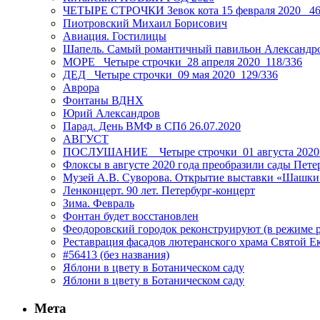
ЧЕТЫРЕ СТРОЧКИ Зевок кота 15 февраля 2020_ 46
Пиотровский Михаил Борисович
Авиация. Гостилицы
Шапель. Самый романтичный павильон Александро
МОРЕ _Четыре строчки_28 апреля 2020_118/336
ДЕД _Четыре строчки_09 мая 2020_129/336
Аврора
Фонтаны ВДНХ
Юрий Александров
Парад. День ВМФ в СПб 26.07.2020
АВГУСТ
ПОСЛУШАНИЕ _ Четыре строчки_01 августа 2020
Флоксы в августе 2020 года преобразили сады Пете
Музей А.В. Суворова. Открытие выставки «Шашки
Ленконцерт. 90 лет. Петербург-концерт
Зима. Февраль
Фонтан будет восстановлен
Феодоровский городок реконструируют (в режиме 
Реставрация фасадов лютеранского храма Святой Е
#56413 (без названия)
Яблони в цвету в Ботаническом саду
Яблони в цвету в Ботаническом саду
Мета