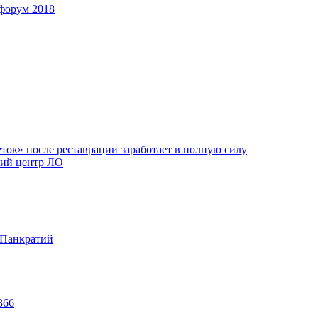
форум 2018
ок» после реставрации заработает в полную силу
ий центр ЛО
 Панкратий
366