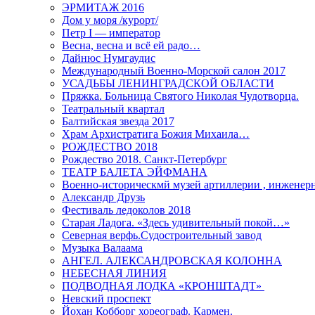
ЭРМИТАЖ 2016
Дом у моря /курорт/
Петр I — император
Весна, весна и всё ей радо…
Дайнюс Нумгаудис
Международный Военно-Морской салон 2017
УСАДЬБЫ ЛЕНИНГРАДСКОЙ ОБЛАСТИ
Пряжка. Больница Святого Николая Чудотворца.
Театральный квартал
Балтийская звезда 2017
Храм Архистратига Божия Михаила…
РОЖДЕСТВО 2018
Рождество 2018. Санкт-Петербург
ТЕАТР БАЛЕТА ЭЙФМАНА
Военно-историческмй музей артиллерии , инженерн
Александр Друзь
Фестиваль ледоколов 2018
Старая Ладога. «Здесь удивительный покой…»
Северная верфь.Судостроительный завод
Музыка Валаама
АНГЕЛ. АЛЕКСАНДРОВСКАЯ КОЛОННА
НЕБЕСНАЯ ЛИНИЯ
ПОДВОДНАЯ ЛОДКА «КРОНШТАДТ»
Невский проспект
Йохан Кобборг хореограф. Кармен.