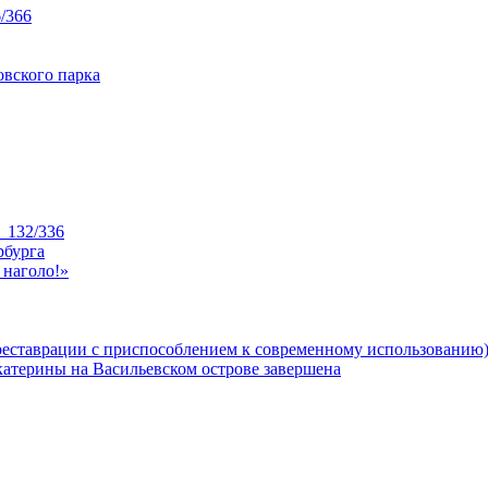
/366
вского парка
_132/336
рбурга
 наголо!»
реставрации с приспособлением к современному использованию
катерины на Васильевском острове завершена