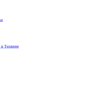
ка
 в Тихвине