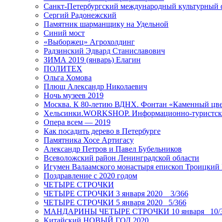
Санкт-Петербургский международный культурный 
Сергий Радонежский
Памятник шарманщику на Удельной
Синий мост
«Выборжец» Агрохолдинг
Радзинский Эдвард Станиславович
ЗИМА 2019 (январь) Елагин
ПОЛИТЕХ
Ольга Хомова
Плющ Александр Николаевич
Ночь музеев 2019
Москва. К 80-летию ВДНХ. Фонтан «Каменный цвет
Хельсинки.WORKSHOP. Информационно-туристск
Опера всем — 2019
Как посадить дерево в Петербурге
Памятника Хосе Артигасу
Александр Петров и Павел Бубельников
Всеволожский район Ленинградской области
Игумен Валаамского монастыря епископ Троицкий
Поздравление с 2020 годом
ЧЕТЫРЕ СТРОЧКИ
ЧЕТЫРЕ СТРОЧКИ 3 января 2020 _ 3/366
ЧЕТЫРЕ СТРОЧКИ 5 января 2020_ 5/366
МАНДАРИНЫ ЧЕТЫРЕ СТРОЧКИ 10 января _10/
Китайский НОВЫЙ ГОД 2020