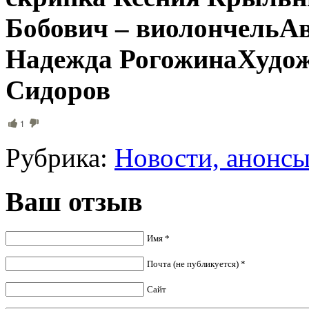
Бобович – виолончельАв
Надежда РогожинаХудож
Сидоров
1
Рубрика:
Новости, анонс
Ваш отзыв
Имя *
Почта (не публикуется) *
Сайт