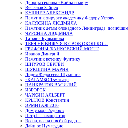
Дворцы сериала «Война и мир»
Вячеслав Зайцев
КУШНЕР АЛЕКСАНДР
Памятник хирургу академику Федору Углову
КАЛЯСИНА ЛЮДМИЛА
Памятник детям блокадного Ленинграда, погибшим
ЧУРСИНА ЛЮДМИЛА
Татьяна Бушманова
ТЕБЯ НЕ ВИЖУ Я В СВОЕ ОКОШКО…
ГРИФОНЫ /БАНКОВСКИЙ МОСТ/
Иванов Дмитрий
Памятник котенку Фунтику
ШНУРОВ СЕРГЕЙ
ШУКШИНА МАРИЯ
Лидия Федосеева-Шукшина
«КАРАМБОЛЬ» театр
ПАНКРАТОВ ВАСИЛИЙ
ИЗБОРСК
ЧАРКИН АЛЬБЕРТ
КРЫЛОВ Константин
ЭРМИТАЖ 2016
Дом у моря /курорт/
Петр I — император
Весна, весна и всё ей радо…
Дайнюс Нумгаудис