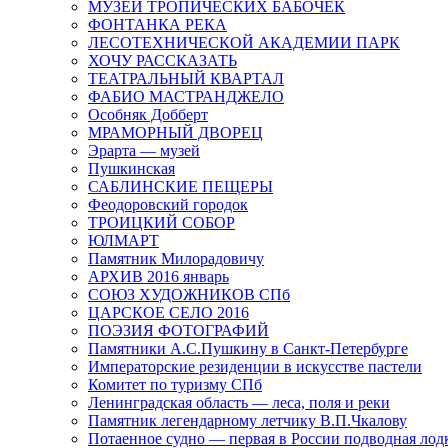
МУЗЕЙ ТРОПИЧЕСКИХ БАБОЧЕК
ФОНТАНКА РЕКА
ЛЕСОТЕХНИЧЕСКОЙ АКАДЕМИИ ПАРК
ХОЧУ РАССКАЗАТЬ
ТЕАТРАЛЬНЫЙ КВАРТАЛ
ФАБИО МАСТРАНДЖЕЛО
Особняк Добберт
МРАМОРНЫЙ ДВОРЕЦ
Эрарта — музей
Пушкинская
САБЛИНСКИЕ ПЕЩЕРЫ
Феодоровский городок
ТРОИЦКИЙ СОБОР
ЮЛМАРТ
Памятник Милорадовичу
АРХИВ 2016 январь
СОЮЗ ХУДОЖНИКОВ СПб
ЦАРСКОЕ СЕЛО 2016
ПОЭЗИЯ ФОТОГРАФИЙ
Памятники А.С.Пушкину в Санкт-Петербурге
Императорские резиденции в искусстве пастели
Комитет по туризму СПб
Ленинградская область — леса, поля и реки
Памятник легендарному летчику В.П.Чкалову
Потаенное судно — первая в России подводная лод