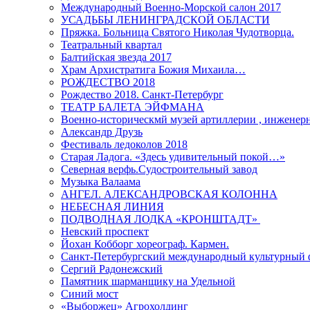
Международный Военно-Морской салон 2017
УСАДЬБЫ ЛЕНИНГРАДСКОЙ ОБЛАСТИ
Пряжка. Больница Святого Николая Чудотворца.
Театральный квартал
Балтийская звезда 2017
Храм Архистратига Божия Михаила…
РОЖДЕСТВО 2018
Рождество 2018. Санкт-Петербург
ТЕАТР БАЛЕТА ЭЙФМАНА
Военно-историческмй музей артиллерии , инженерн
Александр Друзь
Фестиваль ледоколов 2018
Старая Ладога. «Здесь удивительный покой…»
Северная верфь.Судостроительный завод
Музыка Валаама
АНГЕЛ. АЛЕКСАНДРОВСКАЯ КОЛОННА
НЕБЕСНАЯ ЛИНИЯ
ПОДВОДНАЯ ЛОДКА «КРОНШТАДТ»
Невский проспект
Йохан Кобборг хореограф. Кармен.
Санкт-Петербургский международный культурный 
Сергий Радонежский
Памятник шарманщику на Удельной
Синий мост
«Выборжец» Агрохолдинг