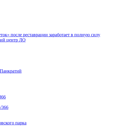
ок» после реставрации заработает в полную силу
ий центр ЛО
 Панкратий
366
/366
вского парка