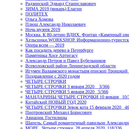
Радзинский Эдвард Станиславович
ЗИМА 2019 (январь) Елагин
ПОЛИТЕХ
Ольга Хомова
Плющ Александр Николаевич
Ночь музеев 2019
Москва. К 80-летию ВДНХ. Фонтан «Каменный цвет
Хельсинки.WORKSHOP. Информационно-туристск
Опера всем — 2019
Как посадить дерево в Петербурге
Памятника Хосе Артигасу
Александр Петров и Павел Бубельников
Всеволожский район Ленинградской области
Игумен Валаамского монастыря епископ Троицкий
Поздравление с 2020 годом
ЧЕТЫРЕ СТРОЧКИ
ЧЕТЫРЕ СТРОЧКИ 3 января 2020 _ 3/366
ЧЕТЫРЕ СТРОЧКИ 5 января 2020_ 5/366
МАНДАРИНЫ ЧЕТЫРЕ СТРОЧКИ 10 января _10/
Китайский НОВЫЙ ГОД 2020
ЧЕТЫРЕ СТРОЧКИ Зевок кота 15 февраля 2020_ 46
Пиотровский Михаил Борисович
Авиация. Гостилицы
Шапель. Самый романтичный павильон Александро
МОРЕ _Четыре строчки_28 апреля 2020_118/336