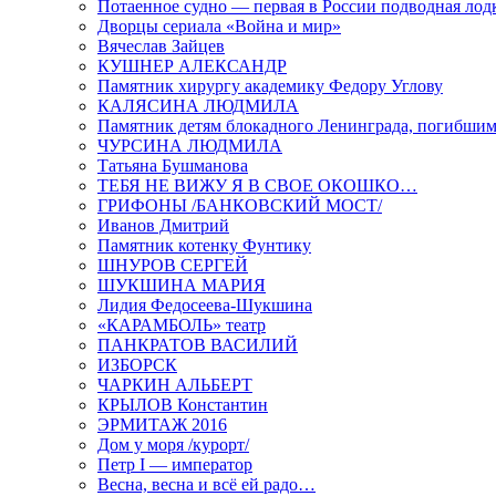
Потаенное судно — первая в России подводная лод
Дворцы сериала «Война и мир»
Вячеслав Зайцев
КУШНЕР АЛЕКСАНДР
Памятник хирургу академику Федору Углову
КАЛЯСИНА ЛЮДМИЛА
Памятник детям блокадного Ленинграда, погибшим
ЧУРСИНА ЛЮДМИЛА
Татьяна Бушманова
ТЕБЯ НЕ ВИЖУ Я В СВОЕ ОКОШКО…
ГРИФОНЫ /БАНКОВСКИЙ МОСТ/
Иванов Дмитрий
Памятник котенку Фунтику
ШНУРОВ СЕРГЕЙ
ШУКШИНА МАРИЯ
Лидия Федосеева-Шукшина
«КАРАМБОЛЬ» театр
ПАНКРАТОВ ВАСИЛИЙ
ИЗБОРСК
ЧАРКИН АЛЬБЕРТ
КРЫЛОВ Константин
ЭРМИТАЖ 2016
Дом у моря /курорт/
Петр I — император
Весна, весна и всё ей радо…