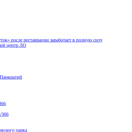
ок» после реставрации заработает в полную силу
ий центр ЛО
 Панкратий
366
/366
вского парка