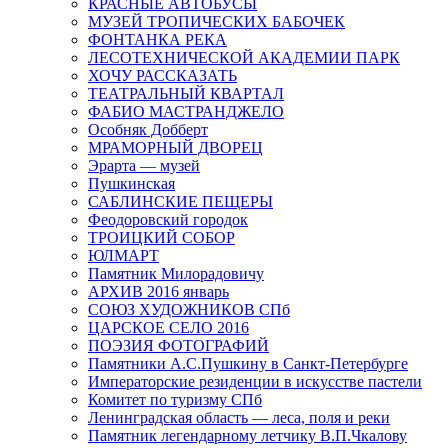
КРАСНЫЕ АВТОБУСЫ
МУЗЕЙ ТРОПИЧЕСКИХ БАБОЧЕК
ФОНТАНКА РЕКА
ЛЕСОТЕХНИЧЕСКОЙ АКАДЕМИИ ПАРК
ХОЧУ РАССКАЗАТЬ
ТЕАТРАЛЬНЫЙ КВАРТАЛ
ФАБИО МАСТРАНДЖЕЛО
Особняк Добберт
МРАМОРНЫЙ ДВОРЕЦ
Эрарта — музей
Пушкинская
САБЛИНСКИЕ ПЕЩЕРЫ
Феодоровский городок
ТРОИЦКИЙ СОБОР
ЮЛМАРТ
Памятник Милорадовичу
АРХИВ 2016 январь
СОЮЗ ХУДОЖНИКОВ СПб
ЦАРСКОЕ СЕЛО 2016
ПОЭЗИЯ ФОТОГРАФИЙ
Памятники А.С.Пушкину в Санкт-Петербурге
Императорские резиденции в искусстве пастели
Комитет по туризму СПб
Ленинградская область — леса, поля и реки
Памятник легендарному летчику В.П.Чкалову