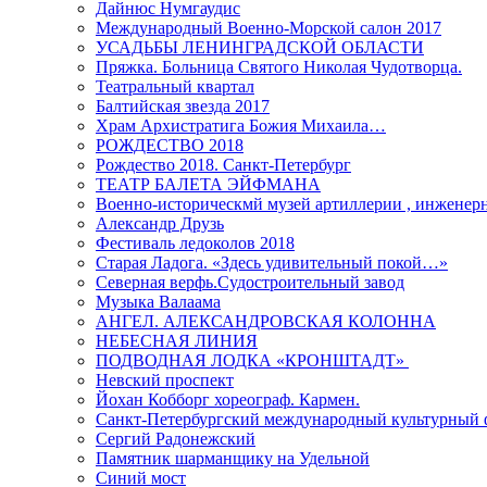
Дайнюс Нумгаудис
Международный Военно-Морской салон 2017
УСАДЬБЫ ЛЕНИНГРАДСКОЙ ОБЛАСТИ
Пряжка. Больница Святого Николая Чудотворца.
Театральный квартал
Балтийская звезда 2017
Храм Архистратига Божия Михаила…
РОЖДЕСТВО 2018
Рождество 2018. Санкт-Петербург
ТЕАТР БАЛЕТА ЭЙФМАНА
Военно-историческмй музей артиллерии , инженерн
Александр Друзь
Фестиваль ледоколов 2018
Старая Ладога. «Здесь удивительный покой…»
Северная верфь.Судостроительный завод
Музыка Валаама
АНГЕЛ. АЛЕКСАНДРОВСКАЯ КОЛОННА
НЕБЕСНАЯ ЛИНИЯ
ПОДВОДНАЯ ЛОДКА «КРОНШТАДТ»
Невский проспект
Йохан Кобборг хореограф. Кармен.
Санкт-Петербургский международный культурный 
Сергий Радонежский
Памятник шарманщику на Удельной
Синий мост