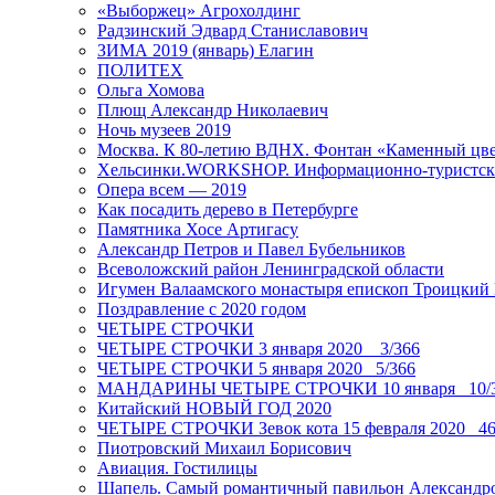
«Выборжец» Агрохолдинг
Радзинский Эдвард Станиславович
ЗИМА 2019 (январь) Елагин
ПОЛИТЕХ
Ольга Хомова
Плющ Александр Николаевич
Ночь музеев 2019
Москва. К 80-летию ВДНХ. Фонтан «Каменный цвет
Хельсинки.WORKSHOP. Информационно-туристск
Опера всем — 2019
Как посадить дерево в Петербурге
Памятника Хосе Артигасу
Александр Петров и Павел Бубельников
Всеволожский район Ленинградской области
Игумен Валаамского монастыря епископ Троицкий
Поздравление с 2020 годом
ЧЕТЫРЕ СТРОЧКИ
ЧЕТЫРЕ СТРОЧКИ 3 января 2020 _ 3/366
ЧЕТЫРЕ СТРОЧКИ 5 января 2020_ 5/366
МАНДАРИНЫ ЧЕТЫРЕ СТРОЧКИ 10 января _10/
Китайский НОВЫЙ ГОД 2020
ЧЕТЫРЕ СТРОЧКИ Зевок кота 15 февраля 2020_ 46
Пиотровский Михаил Борисович
Авиация. Гостилицы
Шапель. Самый романтичный павильон Александро