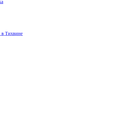
ка
 в Тихвине