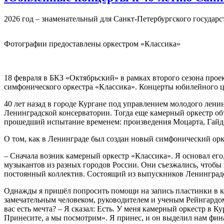
2026 год – знаменательный для Санкт-Петербургского государс
Фотографии предоставлены оркестром «Классика»
18 февраля в БКЗ «Октябрьский» в рамках второго сезона про
симфонического оркестра «Классика». Концерты юбилейного ци
40 лет назад в городе Кургане под управлением молодого лен
Ленинградской консерватории. Тогда еще камерный оркестр объ
прошедший испытание временем: произведения Моцарта, Гайдн
О том, как в Ленинграде был создан новый симфонический орк
– Сначала возник камерный оркестр «Классика». Я основал его
музыкантов из разных городов России. Они съезжались, чтобы 
постоянный коллектив. Состоящий из выпускников Ленинградск
Однажды я пришёл попросить помощи на запись пластинки в ко
замечательным человеком, руководителем и ученым Рейнгардом 
вас есть мечта? – Я сказал: Есть. У меня камерный оркестр в К
Принесите, а мы посмотрим». Я принес, и он выделил нам фин