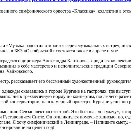
твенного симфонического оркестра «Классика», коллектив в это
екта «Музыка радости» откроется серия музыкальных встреч, по
кла в БКЗ «Октябрьский» состоятся также в апреле и мае.
инградского дирижера Александра Канторова зародился коллекти
единил в себе мастерство и исполнительские традиции Северной
а, Чайковского.
естр, рассказывает его бессменный художественный руководите
, однажды оказавшись в городе Кургане на гастролях, где выст
выполнить трехмесячную норму по концертам, после чего разъез
ой консерватории, наш камерный оркестр в Кургане успешно ра
мпанию Севзапэлектросетьстрой. Это был шаг «на удачу», котор
Густавовичем Сигле. Он откликнулся помочь с записью, но, суд
ургане. Я хочу симфонический в Ленинграде. – Напишите смету, –
ансирование на целый год!