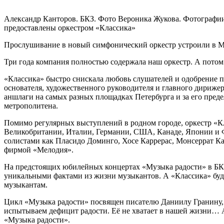
Александр Канторов. БКЗ. Фото Вероника Жукова. Фотографи
предоставлены оркестром «Классика»
Прослушивание в новый симфонический оркестр устроили в Мал
Три года компания полностью содержала наш оркестр. А потом
«Классика» быстро снискала любовь слушателей и одобрение 
основателя, художественного руководителя и главного дирижер
аншлаги на самых разных площадках Петербурга и за его пред
метрополитена.
Помимо регулярных выступлений в родном городе, оркестр «Кл
Великобритании, Италии, Германии, США, Канаде, Японии и 
солистами как Пласидо Доминго, Хосе Каррерас, Монсеррат К
фирмой «Мелодия».
На предстоящих юбилейных концертах «Музыка радости» в БКЗ
уникальными фактами из жизни музыкантов. А «Классика» буд
музыкантам.
Цикл «Музыка радости» посвящен писателю Даниилу Гранину, 
испытываем дефицит радости. Её не хватает в нашей жизни… А
«Музыка радости».