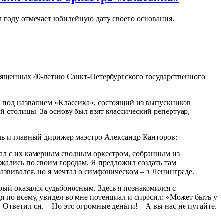
м году отмечает юбилейную дату своего основания.
священных 40-летию Санкт-Петербургского государственного
в под названием «Классика», состоящий из выпускников
 столицы. За основу был взят классический репертуар,
ль и главный дирижер маэстро Александр Канторов:
упал с их камерным сводным оркестром, собранным из
жались по своим городам. Я предложил создать там
звивался, но я мечтал о симфоническом – в Ленинграде.
ый оказался судьбоносным. Здесь я познакомился с
я по всему, увидел во мне потенциал и спросил: «Может быть у
 Ответил он. – Но это огромные деньги! – А вы нас не пугайте.