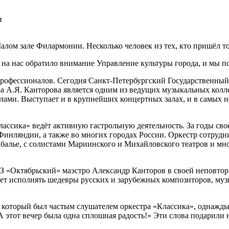
и
ом зале Филармонии. Несколько человек из тех, кто пришёл тог
 на нас обратило внимание Управление культуры города, и мы п
профессионалов. Сегодня Санкт-Петербургский Государственны
а А.Я. Канторова является одним из ведущих музыкальных колле
елами. Выступает и в крупнейших концертных залах, и в самых 
ассика» ведёт активную гастрольную деятельность. За годы св
Финляндии, а также во многих городах России. Оркестр сотру
абалье, с солистами Мариинского и Михайловского театров и м
 «Октябрьский» маэстро Александр Канторов в своей неповтори
ет исполнять шедевры русских и зарубежных композиторов, муз
который был частым слушателем оркестра «Классика», однажды 
 этот вечер была одна сплошная радость!» Эти слова подарили 