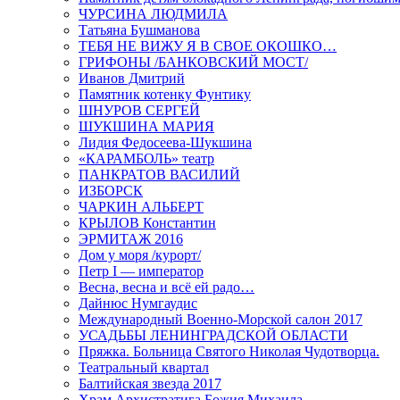
ЧУРСИНА ЛЮДМИЛА
Татьяна Бушманова
ТЕБЯ НЕ ВИЖУ Я В СВОЕ ОКОШКО…
ГРИФОНЫ /БАНКОВСКИЙ МОСТ/
Иванов Дмитрий
Памятник котенку Фунтику
ШНУРОВ СЕРГЕЙ
ШУКШИНА МАРИЯ
Лидия Федосеева-Шукшина
«КАРАМБОЛЬ» театр
ПАНКРАТОВ ВАСИЛИЙ
ИЗБОРСК
ЧАРКИН АЛЬБЕРТ
КРЫЛОВ Константин
ЭРМИТАЖ 2016
Дом у моря /курорт/
Петр I — император
Весна, весна и всё ей радо…
Дайнюс Нумгаудис
Международный Военно-Морской салон 2017
УСАДЬБЫ ЛЕНИНГРАДСКОЙ ОБЛАСТИ
Пряжка. Больница Святого Николая Чудотворца.
Театральный квартал
Балтийская звезда 2017
Храм Архистратига Божия Михаила…