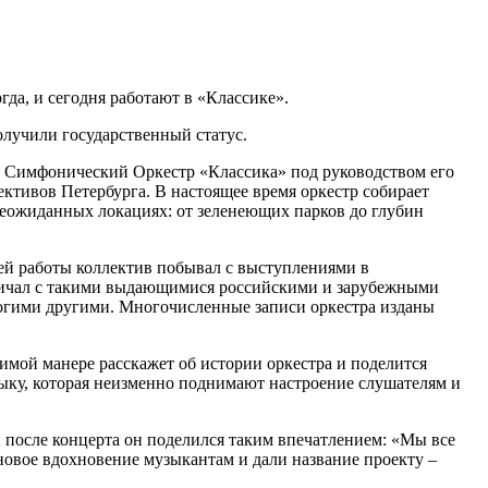
да, и сегодня работают в «Классике».
олучили государственный статус.
й Симфонический Оркестр «Классика» под руководством его
ктивов Петербурга. В настоящее время оркестр собирает
неожиданных локациях: от зеленеющих парков до глубин
оей работы коллектив побывал с выступлениями в
дничал с такими выдающимися российскими и зарубежными
ногими другими. Многочисленные записи оркестра изданы
мой манере расскажет об истории оркестра и поделится
ыку, которая неизменно поднимают настроение слушателям и
после концерта он поделился таким впечатлением: «Мы все
новое вдохновение музыкантам и дали название проекту –