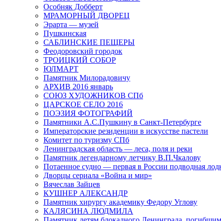
Особняк Добберт
МРАМОРНЫЙ ДВОРЕЦ
Эрарта — музей
Пушкинская
САБЛИНСКИЕ ПЕЩЕРЫ
Феодоровский городок
ТРОИЦКИЙ СОБОР
ЮЛМАРТ
Памятник Милорадовичу
АРХИВ 2016 январь
СОЮЗ ХУДОЖНИКОВ СПб
ЦАРСКОЕ СЕЛО 2016
ПОЭЗИЯ ФОТОГРАФИЙ
Памятники А.С.Пушкину в Санкт-Петербурге
Императорские резиденции в искусстве пастели
Комитет по туризму СПб
Ленинградская область — леса, поля и реки
Памятник легендарному летчику В.П.Чкалову
Потаенное судно — первая в России подводная лод
Дворцы сериала «Война и мир»
Вячеслав Зайцев
КУШНЕР АЛЕКСАНДР
Памятник хирургу академику Федору Углову
КАЛЯСИНА ЛЮДМИЛА
Памятник детям блокадного Ленинграда, погибшим