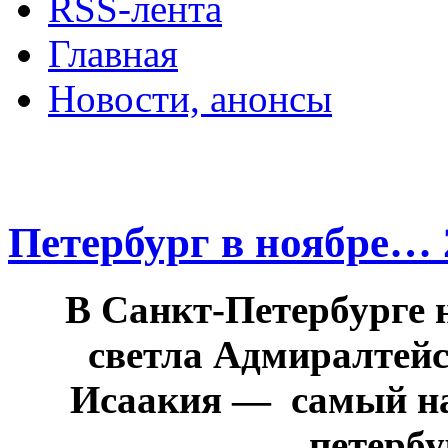
RSS-лента
Главная
Новости, анонсы
ДВОРЦЫ, САДЫ, П
Петербург в ноябре… 
В Санкт-Петербурге н
светла
Адмиралтейск
Исаакия — самый на
петербу