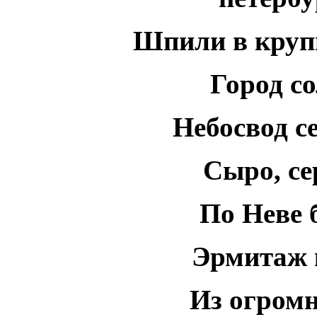
Шпили в круп
Город с
Небосвод с
Сыро, се
По Неве 
Эрмитаж к
Из огром