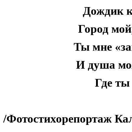
Дождик к
Город мой
Ты мне «за
И душа мо
Где ты
/Фотостихорепортаж Ка