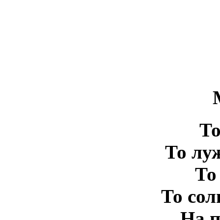
То
То лу
То
То сол
На 