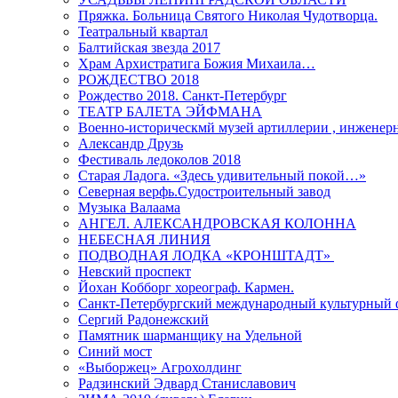
Пряжка. Больница Святого Николая Чудотворца.
Театральный квартал
Балтийская звезда 2017
Храм Архистратига Божия Михаила…
РОЖДЕСТВО 2018
Рождество 2018. Санкт-Петербург
ТЕАТР БАЛЕТА ЭЙФМАНА
Военно-историческмй музей артиллерии , инженерн
Александр Друзь
Фестиваль ледоколов 2018
Старая Ладога. «Здесь удивительный покой…»
Северная верфь.Судостроительный завод
Музыка Валаама
АНГЕЛ. АЛЕКСАНДРОВСКАЯ КОЛОННА
НЕБЕСНАЯ ЛИНИЯ
ПОДВОДНАЯ ЛОДКА «КРОНШТАДТ»
Невский проспект
Йохан Кобборг хореограф. Кармен.
Санкт-Петербургский международный культурный 
Сергий Радонежский
Памятник шарманщику на Удельной
Синий мост
«Выборжец» Агрохолдинг
Радзинский Эдвард Станиславович