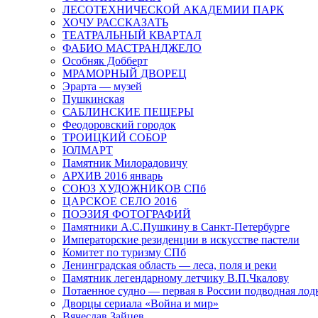
ЛЕСОТЕХНИЧЕСКОЙ АКАДЕМИИ ПАРК
ХОЧУ РАССКАЗАТЬ
ТЕАТРАЛЬНЫЙ КВАРТАЛ
ФАБИО МАСТРАНДЖЕЛО
Особняк Добберт
МРАМОРНЫЙ ДВОРЕЦ
Эрарта — музей
Пушкинская
САБЛИНСКИЕ ПЕЩЕРЫ
Феодоровский городок
ТРОИЦКИЙ СОБОР
ЮЛМАРТ
Памятник Милорадовичу
АРХИВ 2016 январь
СОЮЗ ХУДОЖНИКОВ СПб
ЦАРСКОЕ СЕЛО 2016
ПОЭЗИЯ ФОТОГРАФИЙ
Памятники А.С.Пушкину в Санкт-Петербурге
Императорские резиденции в искусстве пастели
Комитет по туризму СПб
Ленинградская область — леса, поля и реки
Памятник легендарному летчику В.П.Чкалову
Потаенное судно — первая в России подводная лод
Дворцы сериала «Война и мир»
Вячеслав Зайцев