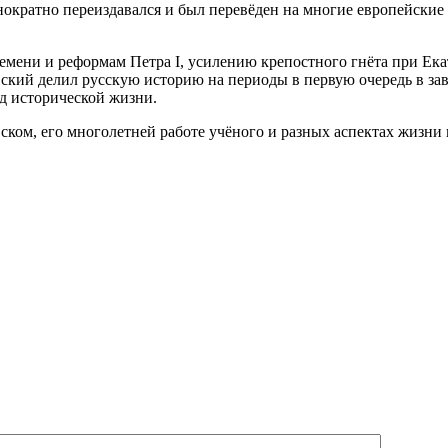
нократно переиздавался и был перевёден на многие европейские
емени и реформам Петра I, усилению крепостного гнёта при Ека
евский делил русскую историю на периоды в первую очередь в з
д исторической жизни.
ом, его многолетней работе учёного и разных аспектах жизни 