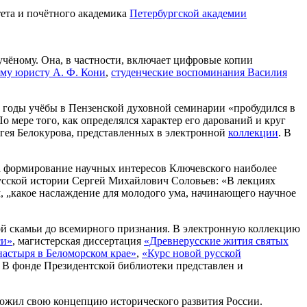
тета и почётного академика
Петербургской академии
чёному. Она, в частности, включает цифровые копии
му юристу А. Ф. Кони
,
студенческие воспоминания Василия
 В годы учёбы в Пензенской духовной семинарии «пробудился в
 мере того, как определялся характер его дарований и круг
гея Белокурова, представленных в электронной
коллекции
. В
 на формирование научных интересов Ключевского наиболее
усской истории Сергей Михайлович Соловьев: «В лекциях
м, „какое наслаждение для молодого ума, начинающего научное
кой скамьи до всемирного признания. В электронную коллекцию
си»
, магистерская диссертация
«Древнерусские жития святых
настыря в Беломорском крае»
,
«Курс новой русской
. В фонде Президентской библиотеки представлен и
зложил свою концепцию исторического развития России.