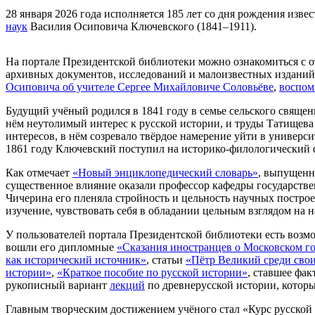
28 января 2026 года исполняется 185 лет со дня рождения изв
наук
Василия Осиповича Ключевского (1841–1911).
На портале Президентской библиотеки можно ознакомиться с 
архивных документов, исследований и малоизвестных изданий
Осиповича об учителе Сергее Михайловиче Соловьёве
,
воспом
Будущий учёный родился в 1841 году в семье сельского священ
нём неутолимый интерес к русской истории, и труды Татищева 
интересов, в нём созревало твёрдое намерение уйти в универси
1861 году Ключевский поступил на историко-филологический 
Как отмечает
«Новый энциклопедический словарь»
, выпущенн
существенное влияние оказали профессор кафедры государств
Чичерина его пленяла стройность и цельность научных построе
изучение, чувствовать себя в обладании цельным взглядом на 
У пользователей портала Президентской библиотеки есть возм
вошли его дипломные
«Сказания иностранцев о Московском го
как исторический источник»
, статьи
«Пётр Великий среди сво
истории»
,
«Краткое пособие по русской истории»
, ставшее фа
рукописный вариант
лекций
по древнерусской истории, которы
Главным творческим достижением учёного стал «Курс русской 