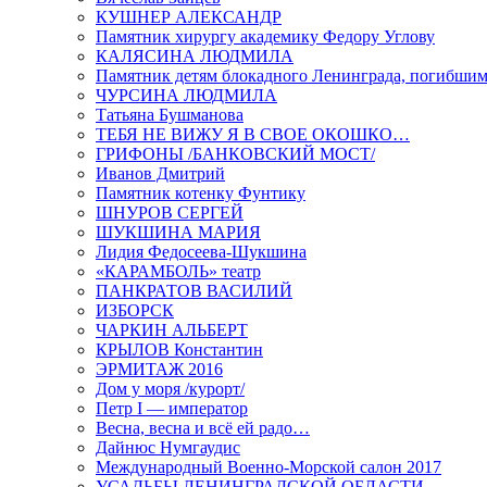
КУШНЕР АЛЕКСАНДР
Памятник хирургу академику Федору Углову
КАЛЯСИНА ЛЮДМИЛА
Памятник детям блокадного Ленинграда, погибшим
ЧУРСИНА ЛЮДМИЛА
Татьяна Бушманова
ТЕБЯ НЕ ВИЖУ Я В СВОЕ ОКОШКО…
ГРИФОНЫ /БАНКОВСКИЙ МОСТ/
Иванов Дмитрий
Памятник котенку Фунтику
ШНУРОВ СЕРГЕЙ
ШУКШИНА МАРИЯ
Лидия Федосеева-Шукшина
«КАРАМБОЛЬ» театр
ПАНКРАТОВ ВАСИЛИЙ
ИЗБОРСК
ЧАРКИН АЛЬБЕРТ
КРЫЛОВ Константин
ЭРМИТАЖ 2016
Дом у моря /курорт/
Петр I — император
Весна, весна и всё ей радо…
Дайнюс Нумгаудис
Международный Военно-Морской салон 2017
УСАДЬБЫ ЛЕНИНГРАДСКОЙ ОБЛАСТИ