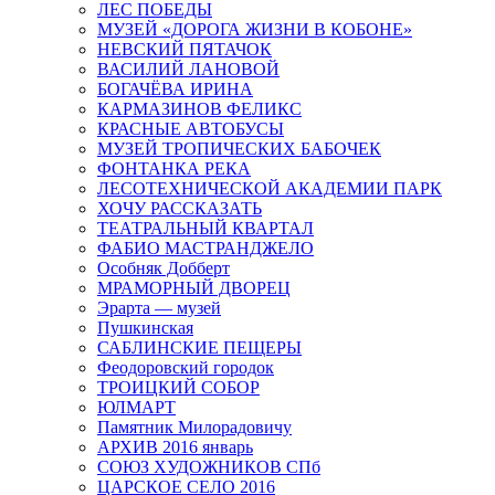
ЛЕС ПОБЕДЫ
МУЗЕЙ «ДОРОГА ЖИЗНИ В КОБОНЕ»
НЕВСКИЙ ПЯТАЧОК
ВАСИЛИЙ ЛАНОВОЙ
БОГАЧЁВА ИРИНА
КАРМАЗИНОВ ФЕЛИКС
КРАСНЫЕ АВТОБУСЫ
МУЗЕЙ ТРОПИЧЕСКИХ БАБОЧЕК
ФОНТАНКА РЕКА
ЛЕСОТЕХНИЧЕСКОЙ АКАДЕМИИ ПАРК
ХОЧУ РАССКАЗАТЬ
ТЕАТРАЛЬНЫЙ КВАРТАЛ
ФАБИО МАСТРАНДЖЕЛО
Особняк Добберт
МРАМОРНЫЙ ДВОРЕЦ
Эрарта — музей
Пушкинская
САБЛИНСКИЕ ПЕЩЕРЫ
Феодоровский городок
ТРОИЦКИЙ СОБОР
ЮЛМАРТ
Памятник Милорадовичу
АРХИВ 2016 январь
СОЮЗ ХУДОЖНИКОВ СПб
ЦАРСКОЕ СЕЛО 2016