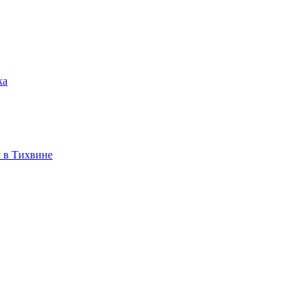
ка
 в Тихвине