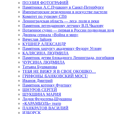
ПОЭЗИЯ ФОТОГРАФИЙ
Памятники А.С.Пушкину в Санкт-Петербурге
Императорские резиденции в искусстве пастели
Комитет по туризму СПб
Ленинградская область — леса, поля и реки
Памятник легендарному летчику В.П.Чкалову
Потаенное судно — первая в России подводная лод
Дворцы сериала «Война и мир»
Вячеслав Зайцев
КУШНЕР АЛЕКСАНДР
Памятник хирургу академику Федору Углову
КАЛЯСИНА ЛЮДМИЛА
Памятник детям блокадного Ленинграда, погибшим
ЧУРСИНА ЛЮДМИЛА
Татьяна Бушманова
ТЕБЯ НЕ ВИЖУ Я В СВОЕ ОКОШКО…
ГРИФОНЫ /БАНКОВСКИЙ МОСТ/
Иванов Дмитрий
Памятник котенку Фунтику
ШНУРОВ СЕРГЕЙ
ШУКШИНА МАРИЯ
Лидия Федосеева-Шукшина
«КАРАМБОЛЬ» театр
ПАНКРАТОВ ВАСИЛИЙ
ИЗБОРСК