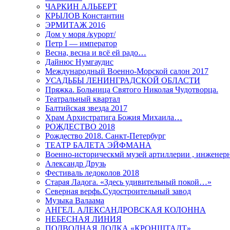
ЧАРКИН АЛЬБЕРТ
КРЫЛОВ Константин
ЭРМИТАЖ 2016
Дом у моря /курорт/
Петр I — император
Весна, весна и всё ей радо…
Дайнюс Нумгаудис
Международный Военно-Морской салон 2017
УСАДЬБЫ ЛЕНИНГРАДСКОЙ ОБЛАСТИ
Пряжка. Больница Святого Николая Чудотворца.
Театральный квартал
Балтийская звезда 2017
Храм Архистратига Божия Михаила…
РОЖДЕСТВО 2018
Рождество 2018. Санкт-Петербург
ТЕАТР БАЛЕТА ЭЙФМАНА
Военно-историческмй музей артиллерии , инженерн
Александр Друзь
Фестиваль ледоколов 2018
Старая Ладога. «Здесь удивительный покой…»
Северная верфь.Судостроительный завод
Музыка Валаама
АНГЕЛ. АЛЕКСАНДРОВСКАЯ КОЛОННА
НЕБЕСНАЯ ЛИНИЯ
ПОДВОДНАЯ ЛОДКА «КРОНШТАДТ»