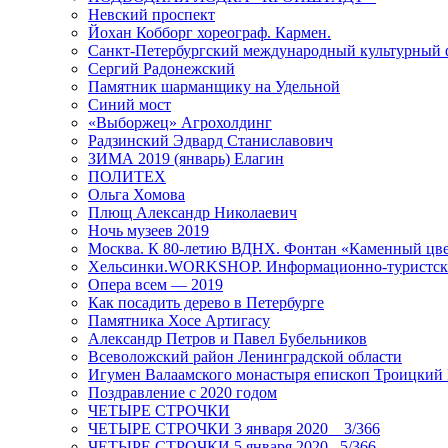
Невский проспект
Йохан Кобборг хореограф. Кармен.
Санкт-Петербургский международный культурный 
Сергий Радонежский
Памятник шарманщику на Удельной
Синий мост
«Выборжец» Агрохолдинг
Радзинский Эдвард Станиславович
ЗИМА 2019 (январь) Елагин
ПОЛИТЕХ
Ольга Хомова
Плющ Александр Николаевич
Ночь музеев 2019
Москва. К 80-летию ВДНХ. Фонтан «Каменный цвет
Хельсинки.WORKSHOP. Информационно-туристск
Опера всем — 2019
Как посадить дерево в Петербурге
Памятника Хосе Артигасу
Александр Петров и Павел Бубельников
Всеволожский район Ленинградской области
Игумен Валаамского монастыря епископ Троицкий
Поздравление с 2020 годом
ЧЕТЫРЕ СТРОЧКИ
ЧЕТЫРЕ СТРОЧКИ 3 января 2020 _ 3/366
ЧЕТЫРЕ СТРОЧКИ 5 января 2020_ 5/366