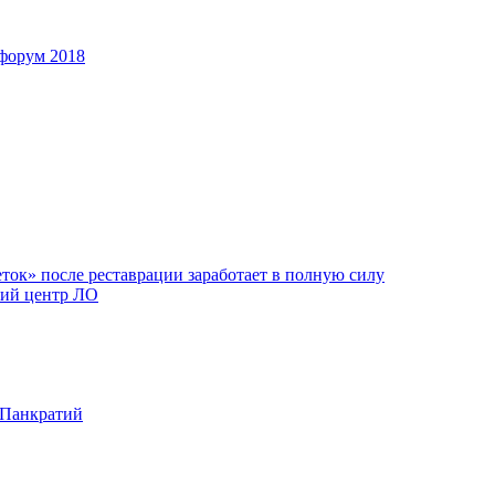
форум 2018
ок» после реставрации заработает в полную силу
ий центр ЛО
 Панкратий