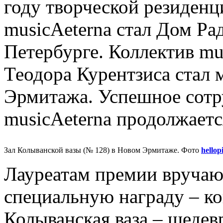
году творческой резиденц
musicAeterna стал Дом Ра
Петербурге. Коллектив mu
Теодора Курентзиса стал
Эрмитажа. Успешное сотр
musicAeterna продолжаетс
Зал Колыванской вазы (№ 128) в Новом Эрмитаже. Фото
hellop
Лауреатам премии вручаю
специальную награду ‒ к
Колыванская ваза ‒ шедев