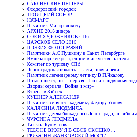
САБЛИНСКИЕ ПЕЩЕРЫ
Феодоровский городок
ТРОИЦКИЙ СОБОР
ЮЛМАРТ
Памятник Милорадовичу
АРХИВ 2016 январь
СОЮЗ ХУДОЖНИКОВ СПб
ЦАРСКОЕ СЕЛО 2016
ПОЭЗИЯ ФОТОГРАФИЙ
Памятники А.С.Пушкину в Санкт-Петербурге
Императорские резиденции в искусстве пастели
Комитет по туризму СПб
Ленинградская область — леса, поля и реки
Памятник легендарному летчику В.П.Чкалову
Потаенное судно — первая в России подводная лод
Дворцы сериала «Война и мир»
Вячеслав Зайцев
КУШНЕР АЛЕКСАНДР
Памятник хирургу академику Федору Углову
КАЛЯСИНА ЛЮДМИЛА
Памятник детям блокадного Ленинграда, погибшим
ЧУРСИНА ЛЮДМИЛА
Татьяна Бушманова
ТЕБЯ НЕ ВИЖУ Я В СВОЕ ОКОШКО…
ГРИФОНЫ /БАНКОВСКИЙ МОСТ/