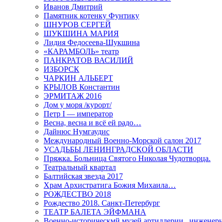
Иванов Дмитрий
Памятник котенку Фунтику
ШНУРОВ СЕРГЕЙ
ШУКШИНА МАРИЯ
Лидия Федосеева-Шукшина
«КАРАМБОЛЬ» театр
ПАНКРАТОВ ВАСИЛИЙ
ИЗБОРСК
ЧАРКИН АЛЬБЕРТ
КРЫЛОВ Константин
ЭРМИТАЖ 2016
Дом у моря /курорт/
Петр I — император
Весна, весна и всё ей радо…
Дайнюс Нумгаудис
Международный Военно-Морской салон 2017
УСАДЬБЫ ЛЕНИНГРАДСКОЙ ОБЛАСТИ
Пряжка. Больница Святого Николая Чудотворца.
Театральный квартал
Балтийская звезда 2017
Храм Архистратига Божия Михаила…
РОЖДЕСТВО 2018
Рождество 2018. Санкт-Петербург
ТЕАТР БАЛЕТА ЭЙФМАНА
Военно-историческмй музей артиллерии , инженерн