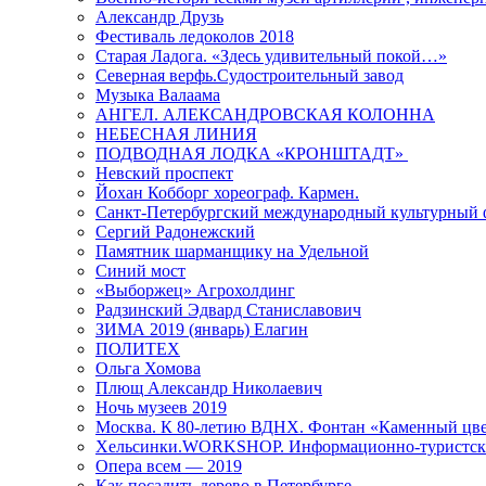
Александр Друзь
Фестиваль ледоколов 2018
Старая Ладога. «Здесь удивительный покой…»
Северная верфь.Судостроительный завод
Музыка Валаама
АНГЕЛ. АЛЕКСАНДРОВСКАЯ КОЛОННА
НЕБЕСНАЯ ЛИНИЯ
ПОДВОДНАЯ ЛОДКА «КРОНШТАДТ»
Невский проспект
Йохан Кобборг хореограф. Кармен.
Санкт-Петербургский международный культурный 
Сергий Радонежский
Памятник шарманщику на Удельной
Синий мост
«Выборжец» Агрохолдинг
Радзинский Эдвард Станиславович
ЗИМА 2019 (январь) Елагин
ПОЛИТЕХ
Ольга Хомова
Плющ Александр Николаевич
Ночь музеев 2019
Москва. К 80-летию ВДНХ. Фонтан «Каменный цвет
Хельсинки.WORKSHOP. Информационно-туристск
Опера всем — 2019
Как посадить дерево в Петербурге