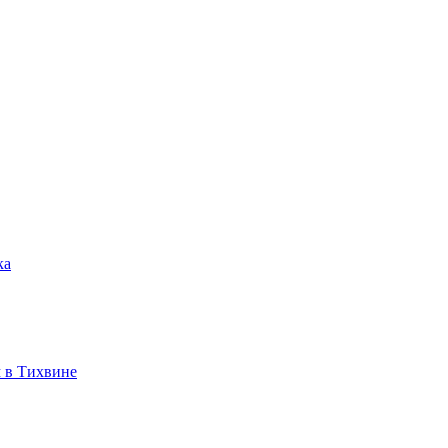
ка
 в Тихвине