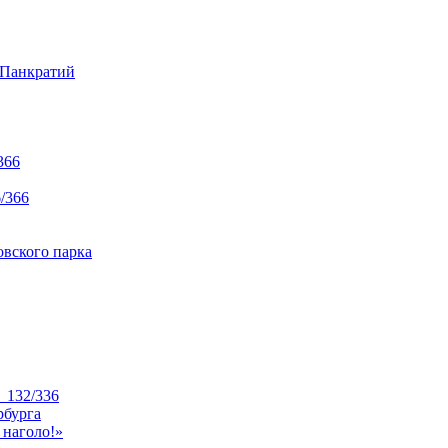
 Панкратий
366
/366
вского парка
_132/336
рбурга
 наголо!»