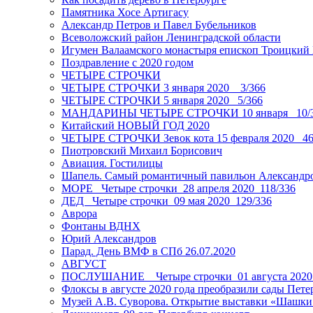
Памятника Хосе Артигасу
Александр Петров и Павел Бубельников
Всеволожский район Ленинградской области
Игумен Валаамского монастыря епископ Троицкий
Поздравление с 2020 годом
ЧЕТЫРЕ СТРОЧКИ
ЧЕТЫРЕ СТРОЧКИ 3 января 2020 _ 3/366
ЧЕТЫРЕ СТРОЧКИ 5 января 2020_ 5/366
МАНДАРИНЫ ЧЕТЫРЕ СТРОЧКИ 10 января _10/
Китайский НОВЫЙ ГОД 2020
ЧЕТЫРЕ СТРОЧКИ Зевок кота 15 февраля 2020_ 46
Пиотровский Михаил Борисович
Авиация. Гостилицы
Шапель. Самый романтичный павильон Александро
МОРЕ _Четыре строчки_28 апреля 2020_118/336
ДЕД _Четыре строчки_09 мая 2020_129/336
Аврора
Фонтаны ВДНХ
Юрий Александров
Парад. День ВМФ в СПб 26.07.2020
АВГУСТ
ПОСЛУШАНИЕ _ Четыре строчки_01 августа 2020
Флоксы в августе 2020 года преобразили сады Пете
Музей А.В. Суворова. Открытие выставки «Шашки