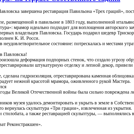
авловска завершена реставрация Павильона «Трех граций», пост
е, размещенной в павильоне в 1803 году, выполненной итальян
птура»: мрамор идеально подходит для воплощения авторского з
 первых владельцев Павловска. Государь подарил шедевр Триск
олнен К. И. Росси.
 неудовлетворительное состояние: потрескалась и местами утрат
в Павловска!
роизошла деформация подпорных стенок, что создало угрозу об
 отреставрировали штукатурную отделку и лепной декор, привел
 сделана гидроизоляция, отреставрирована каменная облицовка
радует нежной красотой мрамора, оживленного рукой Мастера.
лся
годы Великой Отечественной войны была сильно повреждена леп
иков музея удалось демонтировать и укрыть в земле в Собственн
то вернулась скульптура «Три грации», извлеченная из укрытия.
стилобата, а также реставрацией скульптуры, — выполнялись в 
ват Реконстракшен».