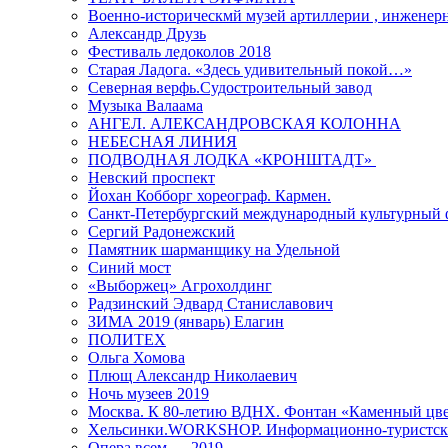
Военно-историческмй музей артиллерии , инженерн
Александр Друзь
Фестиваль ледоколов 2018
Старая Ладога. «Здесь удивительный покой…»
Северная верфь.Судостроительный завод
Музыка Валаама
АНГЕЛ. АЛЕКСАНДРОВСКАЯ КОЛОННА
НЕБЕСНАЯ ЛИНИЯ
ПОДВОДНАЯ ЛОДКА «КРОНШТАДТ»
Невский проспект
Йохан Кобборг хореограф. Кармен.
Санкт-Петербургский международный культурный 
Сергий Радонежский
Памятник шарманщику на Удельной
Синий мост
«Выборжец» Агрохолдинг
Радзинский Эдвард Станиславович
ЗИМА 2019 (январь) Елагин
ПОЛИТЕХ
Ольга Хомова
Плющ Александр Николаевич
Ночь музеев 2019
Москва. К 80-летию ВДНХ. Фонтан «Каменный цвет
Хельсинки.WORKSHOP. Информационно-туристск
Опера всем — 2019