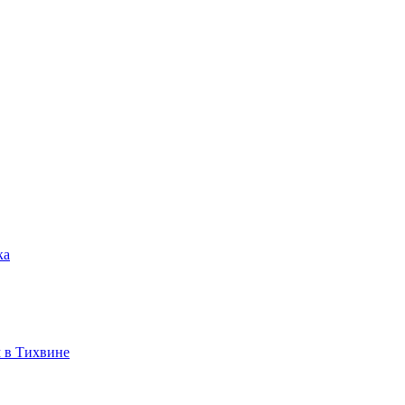
ка
 в Тихвине