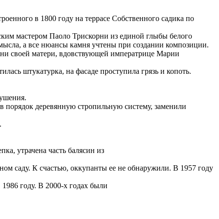
роенного в 1800 году на террасе Собственного садика по
ским мастером Паоло Трискорни из единой глыбы белого
амысла, а все нюансы камня учтены при создании композиции.
орни своей матери, вдовствующей императрице Марии
илась штукатурка, на фасаде проступила грязь и копоть.
рушения.
и в порядок деревянную стропильную систему, заменили
.
ка, утрачена часть балясин из
ом саду. К счастью, оккупанты ее не обнаружили. В 1957 году
1986 году. В 2000-х годах были