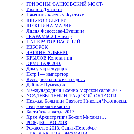
ГРИФОНЫ /БАНКОВСКИЙ МОСТ/
Иванов Дмитрий
Памятник котенку Фунтику
ШНУРОВ СЕРГЕЙ
ШУКШИНА МАРИЯ
Лидия Федосеева-Шукшина
«КАРАМБОЛЬ» театр
ПАНКРАТОВ ВАСИЛИЙ
ИЗБОРСК
ЧАРКИН АЛЬБЕРТ
КРЫЛОВ Константин
ЭРМИТАЖ 2016
Дом у моря /курорт/
Петр I — император
Весна, весна и всё ей радо…
Дайнюс Нумгаудис
Международный Военно-Морской салон 2017
УСАДЬБЫ ЛЕНИНГРАДСКОЙ ОБЛАСТИ
Пряжка. Больница Святого Николая Чудотворца.
Театральный квартал
Балтийская звезда 2017
Храм Архистратига Божия Михаила…
РОЖДЕСТВО 2018
Рождество 2018. Санкт-Петербург
ТЕАТР БАЛЕТА ЭЙФМАНА