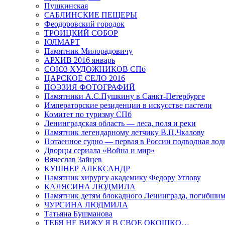
Пушкинская
САБЛИНСКИЕ ПЕЩЕРЫ
Феодоровский городок
ТРОИЦКИЙ СОБОР
ЮЛМАРТ
Памятник Милорадовичу
АРХИВ 2016 январь
СОЮЗ ХУДОЖНИКОВ СПб
ЦАРСКОЕ СЕЛО 2016
ПОЭЗИЯ ФОТОГРАФИЙ
Памятники А.С.Пушкину в Санкт-Петербурге
Императорские резиденции в искусстве пастели
Комитет по туризму СПб
Ленинградская область — леса, поля и реки
Памятник легендарному летчику В.П.Чкалову
Потаенное судно — первая в России подводная лод
Дворцы сериала «Война и мир»
Вячеслав Зайцев
КУШНЕР АЛЕКСАНДР
Памятник хирургу академику Федору Углову
КАЛЯСИНА ЛЮДМИЛА
Памятник детям блокадного Ленинграда, погибшим
ЧУРСИНА ЛЮДМИЛА
Татьяна Бушманова
ТЕБЯ НЕ ВИЖУ Я В СВОЕ ОКОШКО…