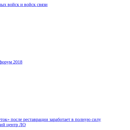
ых войск и войск связи
форум 2018
ок» после реставрации заработает в полную силу
ий центр ЛО