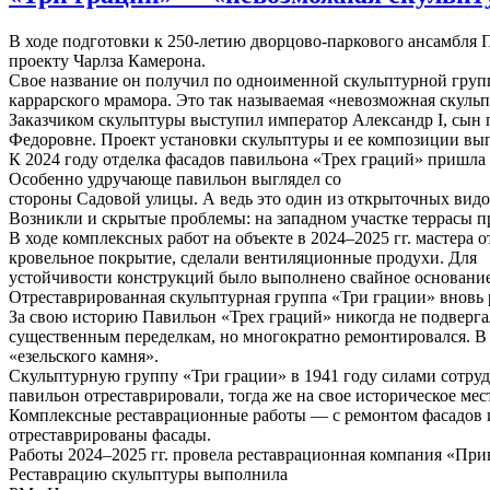
В ходе подготовки к 250-летию дворцово-паркового ансамбля П
проекту Чарлза Камерона.
Свое название он получил по одноименной скульптурной групп
каррарского мрамора. Это так называемая «невозможная скуль
Заказчиком скульптуры выступил император Александр I, сын
Федоровне. Проект установки скульптуры и ее композиции вып
К 2024 году отделка фасадов павильона «Трех граций» пришла в
Особенно удручающе павильон выглядел со
стороны Садовой улицы. А ведь это один из открыточных видо
Возникли и скрытые проблемы: на западном участке террасы п
В ходе комплексных работ на объекте в 2024–2025 гг. мастера
кровельное покрытие, сделали вентиляционные продухи. Для
устойчивости конструкций было выполнено свайное основание,
Отреставрированная скульптурная группа «Три грации» вновь 
За свою историю Павильон «Трех граций» никогда не подверга
существенным переделкам, но многократно ремонтировался. В 
«езельского камня».
Скульптурную группу «Три грации» в 1941 году силами сотрудн
павильон отреставрировали, тогда же на свое историческое мес
Комплексные реставрационные работы — с ремонтом фасадов и 
отреставрированы фасады.
Работы 2024–2025 гг. провела реставрационная компания «При
Реставрацию скульптуры выполнила