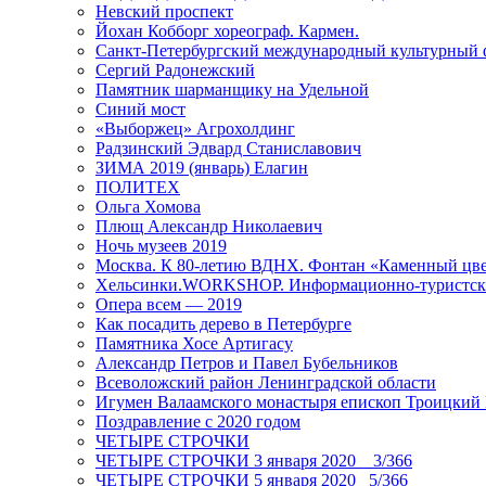
Невский проспект
Йохан Кобборг хореограф. Кармен.
Санкт-Петербургский международный культурный 
Сергий Радонежский
Памятник шарманщику на Удельной
Синий мост
«Выборжец» Агрохолдинг
Радзинский Эдвард Станиславович
ЗИМА 2019 (январь) Елагин
ПОЛИТЕХ
Ольга Хомова
Плющ Александр Николаевич
Ночь музеев 2019
Москва. К 80-летию ВДНХ. Фонтан «Каменный цвет
Хельсинки.WORKSHOP. Информационно-туристск
Опера всем — 2019
Как посадить дерево в Петербурге
Памятника Хосе Артигасу
Александр Петров и Павел Бубельников
Всеволожский район Ленинградской области
Игумен Валаамского монастыря епископ Троицкий
Поздравление с 2020 годом
ЧЕТЫРЕ СТРОЧКИ
ЧЕТЫРЕ СТРОЧКИ 3 января 2020 _ 3/366
ЧЕТЫРЕ СТРОЧКИ 5 января 2020_ 5/366