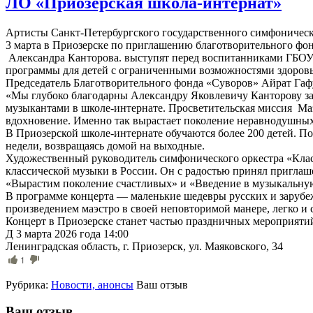
ЛО «Приозерская школа-интернат»
Артисты Санкт-Петербургского государственного симфоническ
3 марта в Приозерске по приглашению благотворительного фо
Александра Канторова. выступят перед воспитанниками ГБОУ
программы для детей с ограниченными возможностями здоров
Председатель Благотворительного фонда «Суворов» Айрат Гаф
«Мы глубоко благодарны Александру Яковлевичу Канторову за 
музыкантами в школе-интернате. Просветительская миссия Маэ
вдохновение. Именно так вырастает поколение неравнодушны
В Приозерской школе-интернате обучаются более 200 детей. П
недели, возвращаясь домой на выходные.
Художественный руководитель симфонического оркестра «Класс
классической музыки в России. Он с радостью принял приглаш
«Вырастим поколение счастливых» и «Введение в музыкальную 
В программе концерта — маленькие шедевры русских и зарубеж
произведением маэстро в своей неповторимой манере, легко и
Концерт в Приозерске станет частью праздничных мероприяти
Д 3 марта 2026 года 14:00
Ленинградская область, г. Приозерск, ул. Маяковского, 34
1
Рубрика:
Новости, анонсы
Ваш отзыв
Ваш отзыв