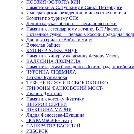
ПОЭЗИЯ ФОТОГРАФИЙ
Памятники А.С.Пушкину в Санкт-Петербурге
Императорские резиденции в искусстве пастели
Комитет по туризму СПб
Ленинградская область — леса, поля и реки
Памятник легендарному летчику В.П.Чкалову
Потаенное судно — первая в России подводная лод
Дворцы сериала «Война и мир»
Вячеслав Зайцев
КУШНЕР АЛЕКСАНДР
Памятник хирургу академику Федору Углову
КАЛЯСИНА ЛЮДМИЛА
Памятник детям блокадного Ленинграда, погибшим
ЧУРСИНА ЛЮДМИЛА
Татьяна Бушманова
ТЕБЯ НЕ ВИЖУ Я В СВОЕ ОКОШКО…
ГРИФОНЫ /БАНКОВСКИЙ МОСТ/
Иванов Дмитрий
Памятник котенку Фунтику
ШНУРОВ СЕРГЕЙ
ШУКШИНА МАРИЯ
Лидия Федосеева-Шукшина
«КАРАМБОЛЬ» театр
ПАНКРАТОВ ВАСИЛИЙ
ИЗБОРСК