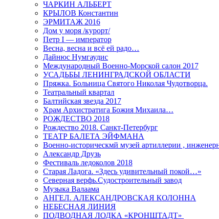
ЧАРКИН АЛЬБЕРТ
КРЫЛОВ Константин
ЭРМИТАЖ 2016
Дом у моря /курорт/
Петр I — император
Весна, весна и всё ей радо…
Дайнюс Нумгаудис
Международный Военно-Морской салон 2017
УСАДЬБЫ ЛЕНИНГРАДСКОЙ ОБЛАСТИ
Пряжка. Больница Святого Николая Чудотворца.
Театральный квартал
Балтийская звезда 2017
Храм Архистратига Божия Михаила…
РОЖДЕСТВО 2018
Рождество 2018. Санкт-Петербург
ТЕАТР БАЛЕТА ЭЙФМАНА
Военно-историческмй музей артиллерии , инженерн
Александр Друзь
Фестиваль ледоколов 2018
Старая Ладога. «Здесь удивительный покой…»
Северная верфь.Судостроительный завод
Музыка Валаама
АНГЕЛ. АЛЕКСАНДРОВСКАЯ КОЛОННА
НЕБЕСНАЯ ЛИНИЯ
ПОДВОДНАЯ ЛОДКА «КРОНШТАДТ»