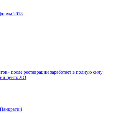
форум 2018
ок» после реставрации заработает в полную силу
ий центр ЛО
 Панкратий