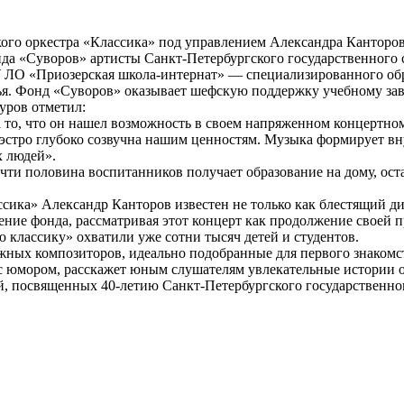
ого оркестра «Классика» под управлением Александра Канторов
нда «Суворов» артисты Санкт-Петербургского государственного
 ЛО «Приозерская школа-интернат» — специализированного об
ья. Фонд «Суворов» оказывает шефскую поддержку учебному за
уров отметил:
то, что он нашел возможность в своем напряженном концертном
стро глубоко созвучна нашим ценностям. Музыка формирует вну
х людей».
очти половина воспитанников получает образование на дому, ос
ика» Александр Канторов известен не только как блестящий ди
ение фонда, рассматривая этот концерт как продолжение своей
классику» охватили уже сотни тысяч детей и студентов.
ных композиторов, идеально подобранные для первого знакомст
 с юмором, расскажет юным слушателям увлекательные истории о
й, посвященных 40-летию Санкт-Петербургского государственно