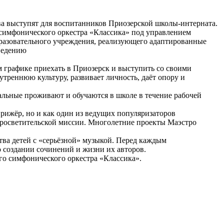
а выступят для воспитанников Приозерской школы-интерната.
 симфонического оркестра «Классика» под управлением
разовательного учреждения, реализующего адаптированные
ведению
 графике приехать в Приозерск и выступить со своими
треннюю культуру, развивает личность, даёт опору и
тальные проживают и обучаются в школе в течение рабочей
рижёр, но и как один из ведущих популяризаторов
 просветительской миссии. Многолетние проекты Маэстро
ва детей с «серьёзной» музыкой. Перед каждым
 создании сочинений и жизни их авторов.
го симфонического оркестра «Классика».