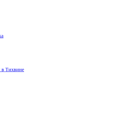
ка
 в Тихвине