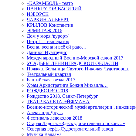
«КАРАМБОЛЬ» театр
ПАНКРАТОВ ВАСИЛИЙ
ИЗБОРСК
ЧАРКИН АЛЬБЕРТ
КРЫЛОВ Константин
ЭРМИТАЖ 2016
Дом у моря /курорт/
Петр I — император
Весна, весна и всё ей радо…
Дайнюс Нумгаудис
Международный Военно-Морской салон 2017
УСАДЬБЫ ЛЕНИНГРАДСКОЙ ОБЛАСТИ
Пряжка. Больница Святого Николая Чудотворца.
Театральный квартал
Балтийская звезда 2017
Храм Архистратига Божия Михаила…
РОЖДЕСТВО 2018
Рождество 2018. Санкт-Петербург
ТЕАТР БАЛЕТА ЭЙФМАНА
Военно-историческмй музей артиллерии , инженерн
Александр Друзь
Фестиваль ледоколов 2018
Старая Ладога. «Здесь удивительный покой…»
Северная верфь.Судостроительный завод
Музыка Валаама