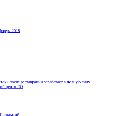
форум 2018
ок» после реставрации заработает в полную силу
ий центр ЛО
 Панкратий