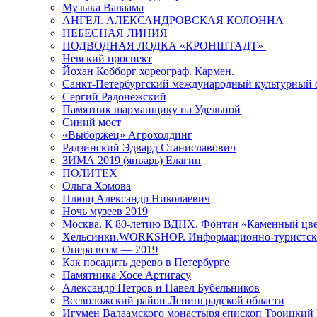
Музыка Валаама
АНГЕЛ. АЛЕКСАНДРОВСКАЯ КОЛОННА
НЕБЕСНАЯ ЛИНИЯ
ПОДВОДНАЯ ЛОДКА «КРОНШТАДТ»
Невский проспект
Йохан Кобборг хореограф. Кармен.
Санкт-Петербургский международный культурный 
Сергий Радонежский
Памятник шарманщику на Удельной
Синий мост
«Выборжец» Агрохолдинг
Радзинский Эдвард Станиславович
ЗИМА 2019 (январь) Елагин
ПОЛИТЕХ
Ольга Хомова
Плющ Александр Николаевич
Ночь музеев 2019
Москва. К 80-летию ВДНХ. Фонтан «Каменный цвет
Хельсинки.WORKSHOP. Информационно-туристск
Опера всем — 2019
Как посадить дерево в Петербурге
Памятника Хосе Артигасу
Александр Петров и Павел Бубельников
Всеволожский район Ленинградской области
Игумен Валаамского монастыря епископ Троицкий