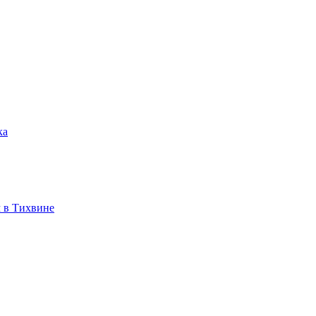
ка
 в Тихвине