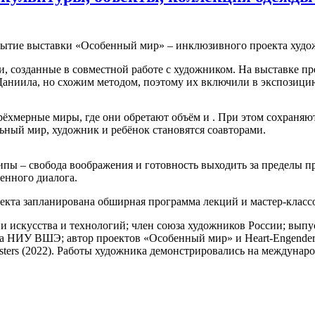
крытие выставки «Особенный мир» – инклюзивного проекта худо
и, созданные в совместной работе с художником. На выставке п
 Даниила, но схожим методом, поэтому их включили в экспозици
ёхмерные миры, где они обретают объём и . При этом сохраняют
ьный мир, художник и ребёнок становятся соавторами.
нципы – свобода воображения и готовность выходить за пределы
енного диалога.
екта запланирована обширная программа лекций и мастер-класс
ии искусства и технологий; член союза художников России; в
а НИУ ВШЭ; автор проектов «Особенный мир» и Heart-Engendere
rs (2022). Работы художника демонстрировались на международны