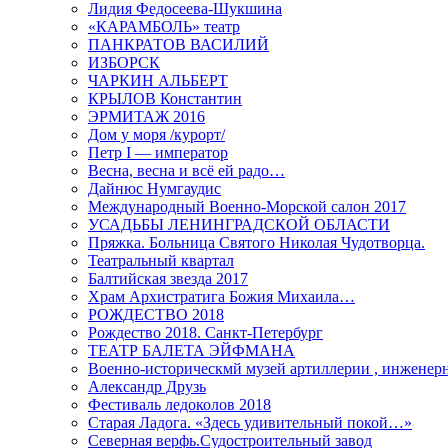
Лидия Федосеева-Шукшина
«КАРАМБОЛЬ» театр
ПАНКРАТОВ ВАСИЛИЙ
ИЗБОРСК
ЧАРКИН АЛЬБЕРТ
КРЫЛОВ Константин
ЭРМИТАЖ 2016
Дом у моря /курорт/
Петр I — император
Весна, весна и всё ей радо…
Дайнюс Нумгаудис
Международный Военно-Морской салон 2017
УСАДЬБЫ ЛЕНИНГРАДСКОЙ ОБЛАСТИ
Пряжка. Больница Святого Николая Чудотворца.
Театральный квартал
Балтийская звезда 2017
Храм Архистратига Божия Михаила…
РОЖДЕСТВО 2018
Рождество 2018. Санкт-Петербург
ТЕАТР БАЛЕТА ЭЙФМАНА
Военно-историческмй музей артиллерии , инженерн
Александр Друзь
Фестиваль ледоколов 2018
Старая Ладога. «Здесь удивительный покой…»
Северная верфь.Судостроительный завод