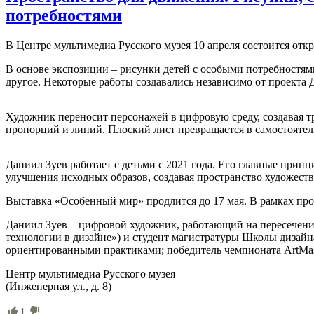
потребностями
В Центре мультимедиа Русского музея 10 апреля состоится от
В основе экспозиции – рисунки детей с особыми потребностям
другое. Некоторые работы создавались независимо от проекта
Художник переносит персонажей в цифровую среду, создавая тр
пропорций и линий. Плоский лист превращается в самостоятел
Даниил Зуев работает с детьми с 2021 года. Его главные при
улучшения исходных образов, создавая пространство художеств
Выставка «Особенный мир» продлится до 17 мая. В рамках про
Даниил Зуев – цифровой художник, работающий на пересечен
технологии в дизайне») и студент магистратуры Школы дизайн
ориентированными практиками; победитель чемпионата ArtMaste
Центр мультимедиа Русского музея
(Инженерная ул., д. 8)
1