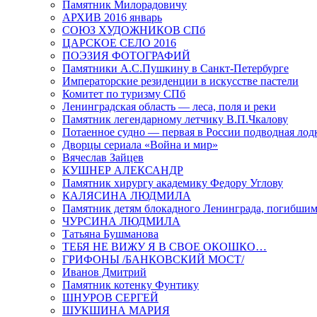
Памятник Милорадовичу
АРХИВ 2016 январь
СОЮЗ ХУДОЖНИКОВ СПб
ЦАРСКОЕ СЕЛО 2016
ПОЭЗИЯ ФОТОГРАФИЙ
Памятники А.С.Пушкину в Санкт-Петербурге
Императорские резиденции в искусстве пастели
Комитет по туризму СПб
Ленинградская область — леса, поля и реки
Памятник легендарному летчику В.П.Чкалову
Потаенное судно — первая в России подводная лод
Дворцы сериала «Война и мир»
Вячеслав Зайцев
КУШНЕР АЛЕКСАНДР
Памятник хирургу академику Федору Углову
КАЛЯСИНА ЛЮДМИЛА
Памятник детям блокадного Ленинграда, погибшим
ЧУРСИНА ЛЮДМИЛА
Татьяна Бушманова
ТЕБЯ НЕ ВИЖУ Я В СВОЕ ОКОШКО…
ГРИФОНЫ /БАНКОВСКИЙ МОСТ/
Иванов Дмитрий
Памятник котенку Фунтику
ШНУРОВ СЕРГЕЙ
ШУКШИНА МАРИЯ