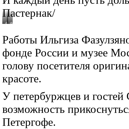
Пастернак/
Фото
Фото
Татьяны
Татьяны
Бушмановой
Бушмановой
Работы Ильгиза Фазулзян
https://newreportage.ru
https://newreportage.ru
фонде России и музее Мо
голову посетителя ориги
красоте.
У петербуржцев и гостей
возможность прикоснуться
Петергофе.