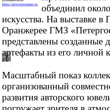
https://newreportage.ru
объединил окол
искусства. На выставке в 
Оранжерее ГМЗ «Петергоф
представлены созданные д
артефакты из его личной 
Фото
Фото
Татьяны
Татьяны
Бушмановой
Бушмановой
Масштабный показ коллек
https://newreportage.ru
https://newreportage.ru
организованный совместн
развития авторского ювели
погружает зрителя в атмо