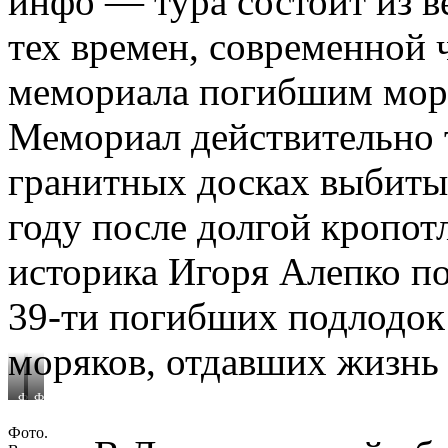
инфо — тура состоит из 
тех времен, современной
мемориала погибшим мор
Мемориал действительно т
гранитных досках выбиты
году после долгой кропот
историка Игоря Алепко п
39-ти погибших подлодок 
моряков, отдавших жизнь 
Фото.
Фото.
Владимир
Владимир
Желтов
Желтов
Фото.