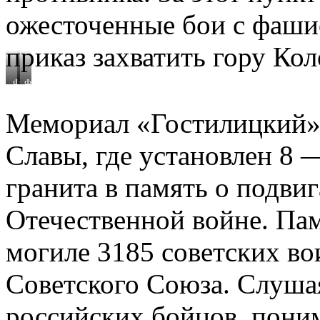
ожесточенные бои с фаши
приказ захватить гору Кол
Фото.
Фото.
Владимир
Владимир
Желтов
Желтов
Мемориал «Гостилицкий» 
Славы, где установлен 8 
гранита в память о подви
Отечественной войне. Пам
могиле 3185 советских во
Советского Союза. Слушая
российских бойцов, поним