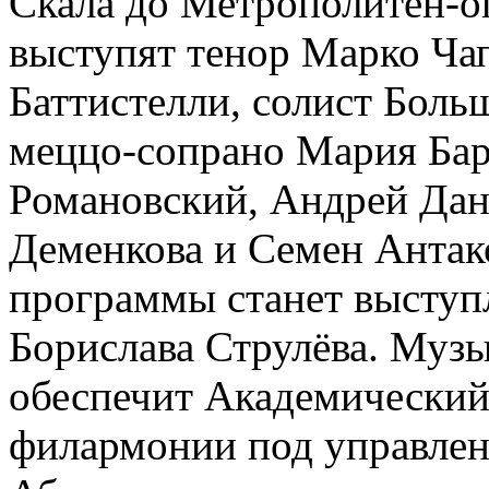
Скала до Метрополитен-о
выступят тенор Марко Ча
Баттистелли, солист Боль
меццо-сопрано Мария Бара
Романовский, Андрей Дан
Деменкова и Семен Антак
программы станет выступ
Борислава Струлёва. Муз
обеспечит Академический
филармонии под управле