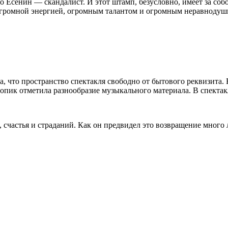
то Есенин — скандалист. И этот штамп, безусловно, имеет за со
 огромной энергией, огромным талантом и огромным неравнодуши
 что пространство спектакля свободно от бытового реквизита.
пик отметила разнообразие музыкального материала. В спектак
 счастья и страданий. Как он предвидел это возвращение много 