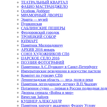
ТЕАТРАЛЬНЫЙ КВАРТАЛ
ФАБИО МАСТРАНДЖЕЛО
Особняк Добберт
МРАМОРНЫЙ ДВОРЕЦ
Эрарта — музей
Пушкинская
САБЛИНСКИЕ ПЕЩЕРЫ
Феодоровский городок
ТРОИЦКИЙ СОБОР
ЮЛМАРТ
Памятник Милорадовичу
АРХИВ 2016 январь
СОЮЗ ХУДОЖНИКОВ СПб
ЦАРСКОЕ СЕЛО 2016
ПОЭЗИЯ ФОТОГРАФИЙ
Памятники А.С.Пушкину в Санкт-Петербурге
Императорские резиденции в искусстве пастели
Комитет по туризму СПб
Ленинградская область — леса, поля и реки
Памятник легендарному летчику В.П.Чкалову
Потаенное судно — первая в России подводная лод
Дворцы сериала «Война и мир»
Вячеслав Зайцев
КУШНЕР АЛЕКСАНДР
Памятник хирургу академику Федору Углову