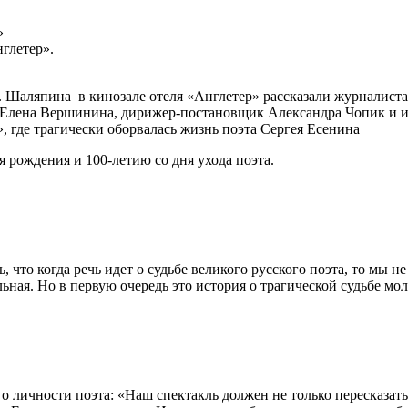
»
глетер».
. Шаляпина в кинозале отеля «Англетер» рассказали журналис
Елена Вершинина, дирижер-постановщик Александра Чопик и ис
 где трагически оборвалась жизнь поэта Сергея Есенина
 рождения и 100-летию со дня ухода поэта.
что когда речь идет о судьбе великого русского поэта, то мы н
льная. Но в первую очередь это история о трагической судьбе мо
личности поэта: «Наш спектакль должен не только пересказать 