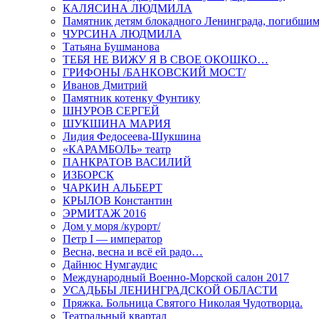
КАЛЯСИНА ЛЮДМИЛА
Памятник детям блокадного Ленинграда, погибшим
ЧУРСИНА ЛЮДМИЛА
Татьяна Бушманова
ТЕБЯ НЕ ВИЖУ Я В СВОЕ ОКОШКО…
ГРИФОНЫ /БАНКОВСКИЙ МОСТ/
Иванов Дмитрий
Памятник котенку Фунтику
ШНУРОВ СЕРГЕЙ
ШУКШИНА МАРИЯ
Лидия Федосеева-Шукшина
«КАРАМБОЛЬ» театр
ПАНКРАТОВ ВАСИЛИЙ
ИЗБОРСК
ЧАРКИН АЛЬБЕРТ
КРЫЛОВ Константин
ЭРМИТАЖ 2016
Дом у моря /курорт/
Петр I — император
Весна, весна и всё ей радо…
Дайнюс Нумгаудис
Международный Военно-Морской салон 2017
УСАДЬБЫ ЛЕНИНГРАДСКОЙ ОБЛАСТИ
Пряжка. Больница Святого Николая Чудотворца.
Театральный квартал