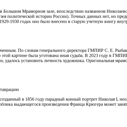
в Большом Мраморном зале, впоследствии названном Николаевск
зея политической истории России). Точных данных нет, но предп
 1929-1930 годах оно было внесено в старую учетную книгу внут
аченным. По словам генерального директора ГМПИР С. Е. Рыбак
этой картине была уготована иная судьба. В 2023 году в ГМПИР
, удалось установить личность художника. Оригинальная мрамор
ставрацию
 созданный в 1856 году парадный конный портрет Николая I, 
 облика выдающегося произведения Франца Крюгера может занять