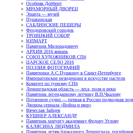
Особняк Добберт
МРАМОРНЫЙ ДВОРЕЦ
Эрарта — музей
Пушкинская
САБЛИНСКИЕ ПЕЩЕРЫ
Феодоровский городок
ТРОИЦКИЙ СОБОР
ЮЛМАРТ
Памятник Милорадовичу
АРХИВ 2016 январь
СОЮЗ ХУДОЖНИКОВ СПб
ЦАРСКОЕ СЕЛО 2016
ПОЭЗИЯ ФОТОГРАФИЙ
Памятники А.С.Пушкину в Санкт-Петербурге
Императорские резиденции в искусстве пастели
Комитет по туризму СПб
Ленинградская область — леса, поля и реки
Памятник легендарному летчику В.П.Чкалову
Потаенное судно — первая в России подводная лод
Дворцы сериала «Война и мир»
Вячеслав Зайцев
КУШНЕР АЛЕКСАНДР
Памятник хирургу академику Федору Углову
КАЛЯСИНА ЛЮДМИЛА
Памятник детям блокадного Ленинграда, погибшим