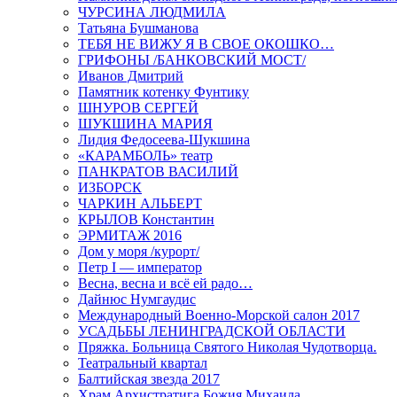
ЧУРСИНА ЛЮДМИЛА
Татьяна Бушманова
ТЕБЯ НЕ ВИЖУ Я В СВОЕ ОКОШКО…
ГРИФОНЫ /БАНКОВСКИЙ МОСТ/
Иванов Дмитрий
Памятник котенку Фунтику
ШНУРОВ СЕРГЕЙ
ШУКШИНА МАРИЯ
Лидия Федосеева-Шукшина
«КАРАМБОЛЬ» театр
ПАНКРАТОВ ВАСИЛИЙ
ИЗБОРСК
ЧАРКИН АЛЬБЕРТ
КРЫЛОВ Константин
ЭРМИТАЖ 2016
Дом у моря /курорт/
Петр I — император
Весна, весна и всё ей радо…
Дайнюс Нумгаудис
Международный Военно-Морской салон 2017
УСАДЬБЫ ЛЕНИНГРАДСКОЙ ОБЛАСТИ
Пряжка. Больница Святого Николая Чудотворца.
Театральный квартал
Балтийская звезда 2017
Храм Архистратига Божия Михаила…