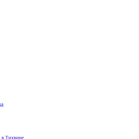
ка
 в Тихвине