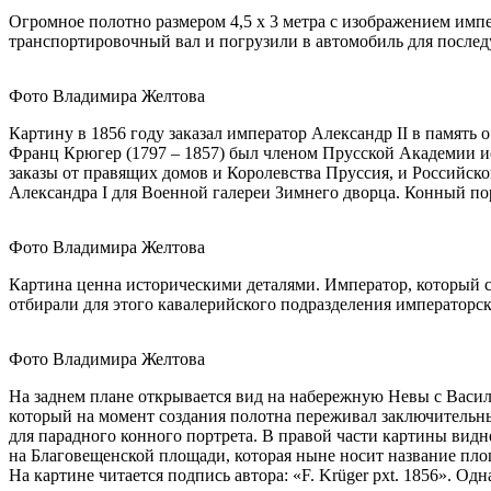
Огромное полотно размером 4,5 х 3 метра с изображением имп
транспортировочный вал и погрузили в автомобиль для послед
Фото Владимира Желтова
Картину в 1856 году заказал император Александр II в память 
Франц Крюгер (1797 – 1857) был членом Прусской Академии ис
заказы от правящих домов и Королевства Пруссия, и Российско
Александра I для Военной галереи Зимнего дворца. Конный по
Фото Владимира Желтова
Картина ценна историческими деталями. Император, который с
отбирали для этого кавалерийского подразделения императорс
Фото Владимира Желтова
На заднем плане открывается вид на набережную Невы с Василь
который на момент создания полотна переживал заключительн
для парадного конного портрета. В правой части картины вид
на Благовещенской площади, которая ныне носит название пло
На картине читается подпись автора: «F. Krüger pxt. 1856». 