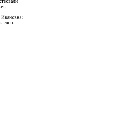
ствовали
ич;
 Ивановна;
аевна.