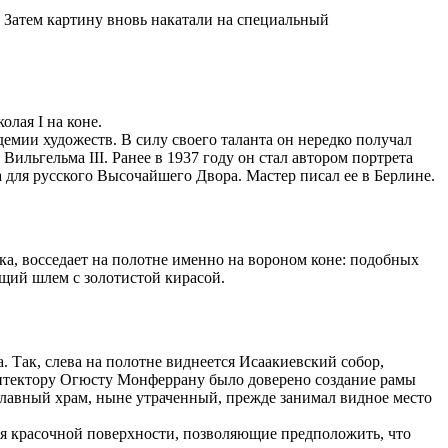
. Затем картину вновь накатали на специальный
олая I на коне.
мии художеств. В силу своего таланта он нередко получал
льгельма III. Ранее в 1937 году он стал автором портрета
 для русского Высочайшего Двора. Мастер писал ее в Берлине.
а, восседает на полотне именно на вороном коне: подобных
щий шлем с золотистой кирасой.
 Так, слева на полотне виднеется Исаакиевский собор,
хитектору Огюсту Монферрану было доверено создание рамы
славный храм, ныне утраченный, прежде занимал видное место
ния красочной поверхности, позволяющие предположить, что