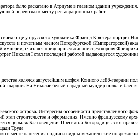
ератора было раскатано в Атриуме в главном здании учреждения
ующей перевозки к месту реставрационных работ.
о своем отце у прусского художника Франца Крюгера портрет Ник
кусств и почетным членом Петербургской (Императорской) акаде
й империи, считался придворным живописцем короля Фридриха Ви
ртрет Николая I стал последней работой выдающегося художника
 детства являлся августейшим шефом Конного лейб-гвардии полк
кой гвардии. На Николае белый парадный мундир полка и блестя
евского острова. Интересны особенности представленного фона.
ый этап строительства и оформления. Именно французскому ар
неется церковь Благовещения Пресвятой Богородицы: этот право
щади Труда.
Однако в месте нанесения подписи видны механические поврежде