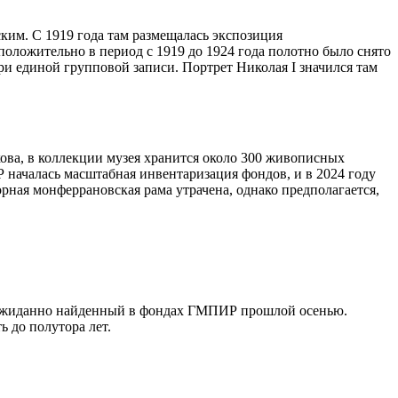
им. С 1919 года там размещалась экспозиция
оложительно в период с 1919 до 1924 года полотно было снято
ри единой групповой записи. Портрет Николая I значился там
ова, в коллекции музея хранится около 300 живописных
 началась масштабная инвентаризация фондов, и в 2024 году
ная монферрановская рама утрачена, однако предполагается,
неожиданно найденный в фондах ГМПИР прошлой осенью.
 до полутора лет.