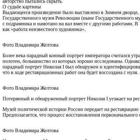
авторство пытались скрыть.
О судьбе картины
Выдающееся произведение было выставлено в Зимнем дворце, 
Государственного музея Революции (ныне Государственного му
с подрамника и намотано на вал вместе с другими работами. В
как «работа неизвестного художника».
Фото Владимира Желтова
Более века парадный конный портрет императора считался утр
полотен, большинство из которых хорошо исследованы. Однако 
парадный портрет Николая I был обнаружен и идентифицирован
что в ходе реставрационных работ она будет воссоздана с нуля.
Фото Владимира Желтова
Потерянный и обнаруженный портрет Николая I уезжает на ре
Музей политической истории России передает на реставрацию
Предполагается, что процесс восстановления первоначального
Фото Владимира Желтова