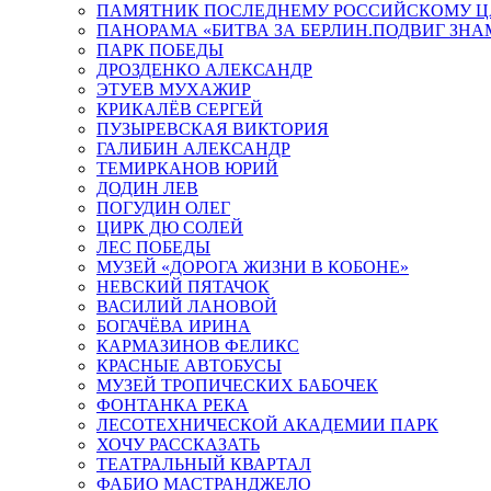
ПАМЯТНИК ПОСЛЕДНЕМУ РОССИЙСКОМУ Ц
ПАНОРАМА «БИТВА ЗА БЕРЛИН.ПОДВИГ ЗН
ПАРК ПОБЕДЫ
ДРОЗДЕНКО АЛЕКСАНДР
ЭТУЕВ МУХАЖИР
КРИКАЛЁВ СЕРГЕЙ
ПУЗЫРЕВСКАЯ ВИКТОРИЯ
ГАЛИБИН АЛЕКСАНДР
ТЕМИРКАНОВ ЮРИЙ
ДОДИН ЛЕВ
ПОГУДИН ОЛЕГ
ЦИРК ДЮ СОЛЕЙ
ЛЕС ПОБЕДЫ
МУЗЕЙ «ДОРОГА ЖИЗНИ В КОБОНЕ»
НЕВСКИЙ ПЯТАЧОК
ВАСИЛИЙ ЛАНОВОЙ
БОГАЧЁВА ИРИНА
КАРМАЗИНОВ ФЕЛИКС
КРАСНЫЕ АВТОБУСЫ
МУЗЕЙ ТРОПИЧЕСКИХ БАБОЧЕК
ФОНТАНКА РЕКА
ЛЕСОТЕХНИЧЕСКОЙ АКАДЕМИИ ПАРК
ХОЧУ РАССКАЗАТЬ
ТЕАТРАЛЬНЫЙ КВАРТАЛ
ФАБИО МАСТРАНДЖЕЛО