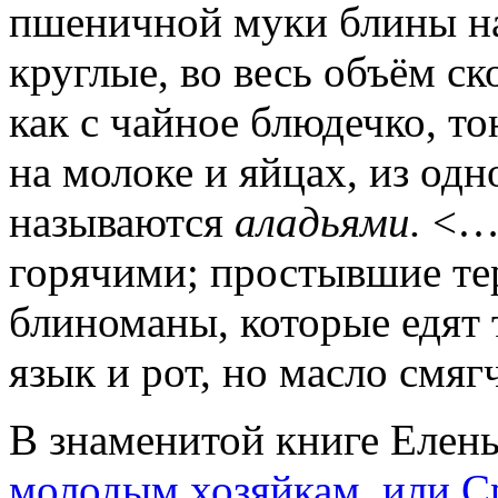
пшеничной муки блины на 
круглые, во весь объём с
как с чайное блюдечко, т
на молоке и яйцах, из од
называются
аладьями.
<…
горячими; простывшие тер
блиноманы, которые едят 
язык и рот, но масло смяг
В знаменитой книге Еле
молодым хозяйкам, или С