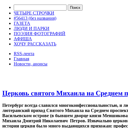
ЧЕТЫРЕ СТРОЧКИ
#56413 (без названия)
ГАЗЕТА
ЛЮДИ И ПАРКИ
ПОЭЗИЯ ФОТОГРАФИЙ
АФИША
ХОЧУ РАССКАЗАТЬ
RSS-лента
Главная
Новости, анонсы
ДВОРЦЫ, САДЫ, ПАРКИ /12
Церковь святого Михаила на Среднем 
Петербург всегда славился многоконфессиональностью, и лю
лютеранский приход Святого Михаила на Среднем проспекте
Васильевском острове (в бывшем дворце князя Меншикова)
Михаила Дмитрий Николаевич Петров. Изначально церковь 
истории церкви было много выдающихся прихожан: профес