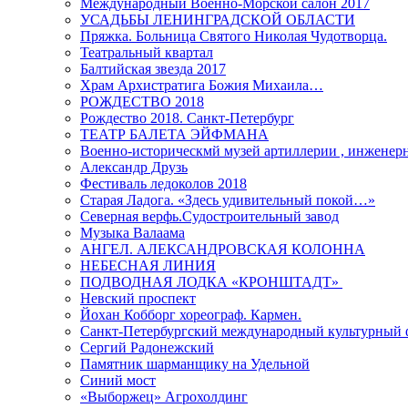
Международный Военно-Морской салон 2017
УСАДЬБЫ ЛЕНИНГРАДСКОЙ ОБЛАСТИ
Пряжка. Больница Святого Николая Чудотворца.
Театральный квартал
Балтийская звезда 2017
Храм Архистратига Божия Михаила…
РОЖДЕСТВО 2018
Рождество 2018. Санкт-Петербург
ТЕАТР БАЛЕТА ЭЙФМАНА
Военно-историческмй музей артиллерии , инженерн
Александр Друзь
Фестиваль ледоколов 2018
Старая Ладога. «Здесь удивительный покой…»
Северная верфь.Судостроительный завод
Музыка Валаама
АНГЕЛ. АЛЕКСАНДРОВСКАЯ КОЛОННА
НЕБЕСНАЯ ЛИНИЯ
ПОДВОДНАЯ ЛОДКА «КРОНШТАДТ»
Невский проспект
Йохан Кобборг хореограф. Кармен.
Санкт-Петербургский международный культурный 
Сергий Радонежский
Памятник шарманщику на Удельной
Синий мост
«Выборжец» Агрохолдинг