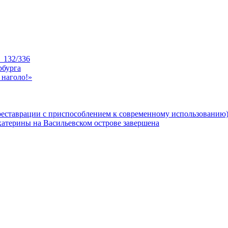
_132/336
рбурга
 наголо!»
реставрации с приспособлением к современному использованию
катерины на Васильевском острове завершена