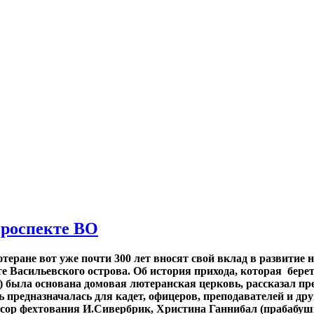
+/
проспекте ВО
теране вот уже почти 300 лет вносят свой вклад в развитие 
 Васильевского острова. Об история прихода,
которая берет
 была основана домовая лютеранская церковь, рассказал п
предназначалась для кадет, офицеров, преподавателей и др
сор фехтования И.Сивербрик, Христина Ганнибал (прабабуш