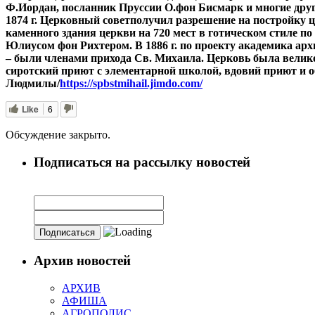
Ф.Иордан, посланник Пруссии О.фон Бисмарк и многие друг
1874 г. Церковный совет
получил разрешение на постройку це
каменного здания церкви на 720 мест в готическом стиле 
Юлиусом фон Рихтером. В 1886 г. по проекту академика ар
– были членами прихода Св. Михаила. Церковь была велико
сиротский приют с элементарной школой, вдовий приют и 
Людмилы/
https://spbstmihail.jimdo.com/
Like
6
Обсуждение закрыто.
Подписаться на рассылку новостей
Архив новостей
АРХИВ
АФИША
АГРОПОЛИС