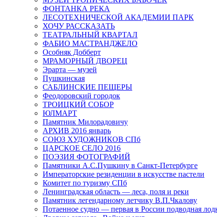
ФОНТАНКА РЕКА
ЛЕСОТЕХНИЧЕСКОЙ АКАДЕМИИ ПАРК
ХОЧУ РАССКАЗАТЬ
ТЕАТРАЛЬНЫЙ КВАРТАЛ
ФАБИО МАСТРАНДЖЕЛО
Особняк Добберт
МРАМОРНЫЙ ДВОРЕЦ
Эрарта — музей
Пушкинская
САБЛИНСКИЕ ПЕЩЕРЫ
Феодоровский городок
ТРОИЦКИЙ СОБОР
ЮЛМАРТ
Памятник Милорадовичу
АРХИВ 2016 январь
СОЮЗ ХУДОЖНИКОВ СПб
ЦАРСКОЕ СЕЛО 2016
ПОЭЗИЯ ФОТОГРАФИЙ
Памятники А.С.Пушкину в Санкт-Петербурге
Императорские резиденции в искусстве пастели
Комитет по туризму СПб
Ленинградская область — леса, поля и реки
Памятник легендарному летчику В.П.Чкалову
Потаенное судно — первая в России подводная лод