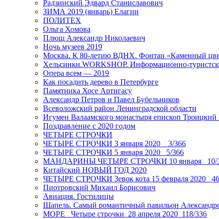
Радзинский Эдвард Станиславович
ЗИМА 2019 (январь) Елагин
ПОЛИТЕХ
Ольга Хомова
Плющ Александр Николаевич
Ночь музеев 2019
Москва. К 80-летию ВДНХ. Фонтан «Каменный цвет
Хельсинки.WORKSHOP. Информационно-туристск
Опера всем — 2019
Как посадить дерево в Петербурге
Памятника Хосе Артигасу
Александр Петров и Павел Бубельников
Всеволожский район Ленинградской области
Игумен Валаамского монастыря епископ Троицкий
Поздравление с 2020 годом
ЧЕТЫРЕ СТРОЧКИ
ЧЕТЫРЕ СТРОЧКИ 3 января 2020 _ 3/366
ЧЕТЫРЕ СТРОЧКИ 5 января 2020_ 5/366
МАНДАРИНЫ ЧЕТЫРЕ СТРОЧКИ 10 января _10/
Китайский НОВЫЙ ГОД 2020
ЧЕТЫРЕ СТРОЧКИ Зевок кота 15 февраля 2020_ 46
Пиотровский Михаил Борисович
Авиация. Гостилицы
Шапель. Самый романтичный павильон Александро
МОРЕ _Четыре строчки_28 апреля 2020_118/336