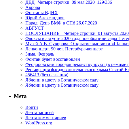
ДЕД _Четыре строчки_09 мая 2020_129/336
Аврора
Фонтаны ВДНХ
Юрий Александров
Парад. День ВМФ в СПб 26.07.2020
АВГУСТ
ПОСЛУШАНИЕ _ Четыре строчки_01 августа 2020
Флоксы в августе 2020 года преобразили сады Пете
Музей А.В. Суворова. Открытие выставки «Шашки
Ленконцерт. 90 лет. Петербург-концерт
Зима. Февраль
Фонтан будет восстановлен
Феодоровский городок реконструируют (в режиме 
Реставрация фасадов лютеранского храма Святой Е
#56413 (без названия)
Яблони в цвету в Ботаническом саду
Яблони в цвету в Ботаническом саду
Мета
Войти
Лента записей
Лента комментариев
WordPress.org