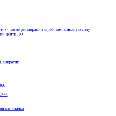
ок» после реставрации заработает в полную силу
ий центр ЛО
 Панкратий
366
/366
вского парка