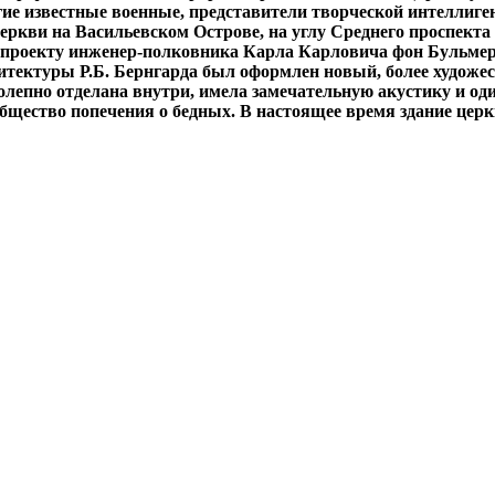
ие известные военные, представители творческой интеллиге
ркви на Васильевском Острове, на углу Среднего проспекта и 
по проекту инженер-полковника Карла Карловича фон Бульмер
хитектуры Р.Б. Бернгарда был оформлен новый, более художе
лепно отделана внутри, имела замечательную акустику и оди
общество попечения о бедных. В настоящее время здание це