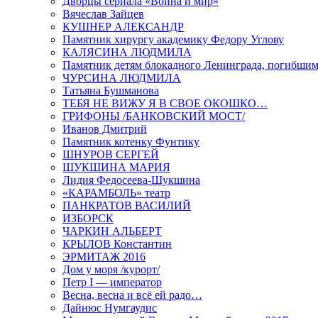
Дворцы сериала «Война и мир»
Вячеслав Зайцев
КУШНЕР АЛЕКСАНДР
Памятник хирургу академику Федору Углову
КАЛЯСИНА ЛЮДМИЛА
Памятник детям блокадного Ленинграда, погибшим
ЧУРСИНА ЛЮДМИЛА
Татьяна Бушманова
ТЕБЯ НЕ ВИЖУ Я В СВОЕ ОКОШКО…
ГРИФОНЫ /БАНКОВСКИЙ МОСТ/
Иванов Дмитрий
Памятник котенку Фунтику
ШНУРОВ СЕРГЕЙ
ШУКШИНА МАРИЯ
Лидия Федосеева-Шукшина
«КАРАМБОЛЬ» театр
ПАНКРАТОВ ВАСИЛИЙ
ИЗБОРСК
ЧАРКИН АЛЬБЕРТ
КРЫЛОВ Константин
ЭРМИТАЖ 2016
Дом у моря /курорт/
Петр I — император
Весна, весна и всё ей радо…
Дайнюс Нумгаудис