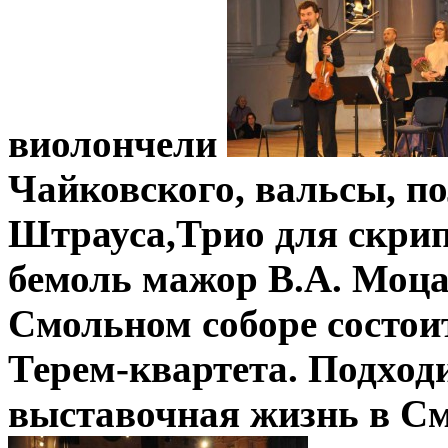
виолончели
Чайковского, вальсы, п
Штрауса,
Т
рио для скри
бемоль мажор В.А. Моца
Смольном соборе состои
Терем-квартета.
Подходи
выставочная жизнь в См