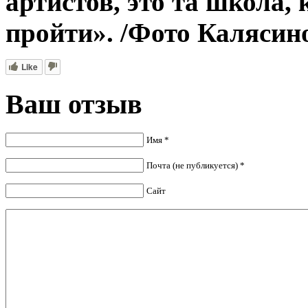
артистов, это та школа,
пройти». /Фото Калясино
Like
Ваш отзыв
Имя *
Почта (не публикуется) *
Сайт