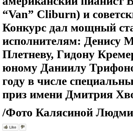
американский пианист В
“Van” Cliburn) и советс
Конкурс дал мощный ст
исполнителям: Денису 
Плетневу, Гидону Креме
юному Даниилу Трифоно
году в числе специальн
приз имени Дмитрия Хв
/Фото Калясиной Людми
Like