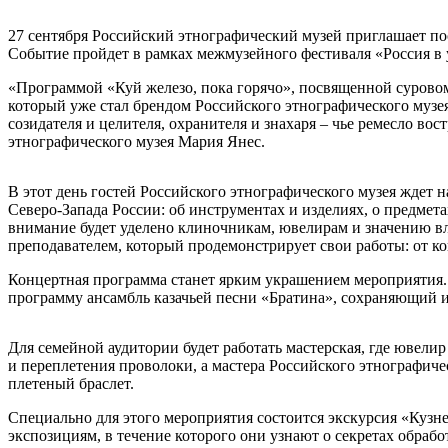
27 сентября Российский этнографический музей приглашает пос
Событие пройдет в рамках межмузейного фестиваля «Россия в 
«Программой «Куй железо, пока горячо», посвященной суровом
который уже стал брендом Российского этнографического муз
созидателя и целителя, охранителя и знахаря – чье ремесло в
этнографического музея Мария Янес.
В этот день гостей Российского этнографического музея ждет
Северо-Запада России: об инструментах и изделиях, о предмет
внимание будет уделено клиночникам, ювелирам и значению вл
преподавателем, который продемонстрирует свои работы: от к
Концертная программа станет ярким украшением мероприятия
программу ансамбль казачьей песни «Братина», сохраняющий 
Для семейной аудитории будет работать мастерская, где ювели
и переплетения проволоки, а мастера Российского этнографиче
плетеный браслет.
Специально для этого мероприятия состоится экскурсия «Кузне
экспозициям, в течение которого они узнают о секретах обраб