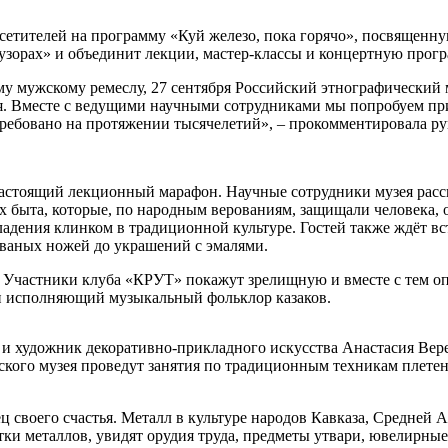
етителей на программу «Куй железо, пока горячо», посвященную
узорах» и объединит лекции, мастер-классы и концертную прогр
у мужскому ремеслу, 27 сентября Российский этнографический м
ея. Вместе с ведущими научными сотрудниками мы попробуем пр
остребовано на протяжении тысячелетий», – прокомментировала 
 настоящий лекционный марафон. Научные сотрудники музея расс
ах быта, которые, по народным верованиям, защищали человека, 
адения клинком в традиционной культуре. Гостей также ждёт в
ованых ножей до украшений с эмалями.
. Участники клуба «КРУТ» покажут зрелищную и вместе с тем 
и исполняющий музыкальный фольклор казаков.
р и художник декоративно-прикладного искусства Анастасия Вер
ского музея проведут занятия по традиционным техникам плетен
ц своего счастья. Металл в культуре народов Кавказа, Средней 
отки металлов, увидят орудия труда, предметы утвари, ювелирные