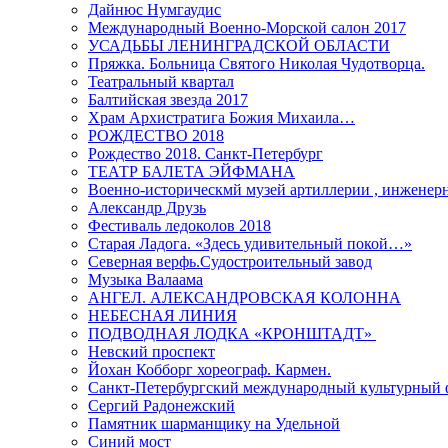
Дайнюс Нумгаудис
Международный Военно-Морской салон 2017
УСАДЬБЫ ЛЕНИНГРАДСКОЙ ОБЛАСТИ
Пряжка. Больница Святого Николая Чудотворца.
Театральный квартал
Балтийская звезда 2017
Храм Архистратига Божия Михаила…
РОЖДЕСТВО 2018
Рождество 2018. Санкт-Петербург
ТЕАТР БАЛЕТА ЭЙФМАНА
Военно-историческмй музей артиллерии , инженерн
Александр Друзь
Фестиваль ледоколов 2018
Старая Ладога. «Здесь удивительный покой…»
Северная верфь.Судостроительный завод
Музыка Валаама
АНГЕЛ. АЛЕКСАНДРОВСКАЯ КОЛОННА
НЕБЕСНАЯ ЛИНИЯ
ПОДВОДНАЯ ЛОДКА «КРОНШТАДТ»
Невский проспект
Йохан Кобборг хореограф. Кармен.
Санкт-Петербургский международный культурный 
Сергий Радонежский
Памятник шарманщику на Удельной
Синий мост