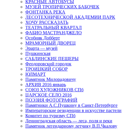
КРАСНЫЕ АВТОБУСЫ
МУЗЕЙ ТРОПИЧЕСКИХ БАБОЧЕК
ФОНТАНКА РЕКА
ЛЕСОТЕХНИЧЕСКОЙ АКАДЕМИИ ПАРК
ХОЧУ РАССКАЗАТЬ
ТЕАТРАЛЬНЫЙ КВАРТАЛ
ФАБИО МАСТРАНДЖЕЛО
Особняк Добберт
МРАМОРНЫЙ ДВОРЕЦ
Эрарта — музей
Пушкинская
САБЛИНСКИЕ ПЕЩЕРЫ
Феодоровский городок
ТРОИЦКИЙ СОБОР
ЮЛМАРТ
Памятник Милорадовичу
АРХИВ 2016 январь
СОЮЗ ХУДОЖНИКОВ СПб
ЦАРСКОЕ СЕЛО 2016
ПОЭЗИЯ ФОТОГРАФИЙ
Памятники А.С.Пушкину в Санкт-Петербурге
Императорские резиденции в искусстве пастели
Комитет по туризму СПб
Ленинградская область — леса, поля и реки
Памятник легендарному летчику В.П.Чкалову