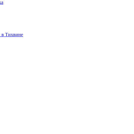
ка
 в Тихвине