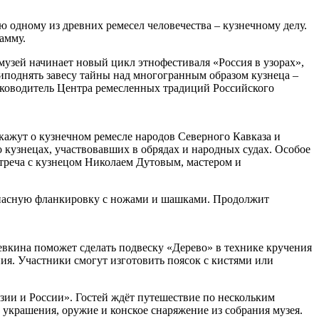
 одному из древних ремесел человечества – кузнечному делу.
амму.
узей начинает новый цикл этнофестиваля «Россия в узорах»,
иподнять завесу тайны над многогранным образом кузнеца –
руководитель Центра ремесленных традиций Российского
кажут о кузнечном ремесле народов Северного Кавказа и
о кузнецах, участвовавших в обрядах и народных судах. Особое
стреча с кузнецом Николаем Дутовым, мастером и
опасную фланкировку с ножами и шашками. Продолжит
евкина поможет сделать подвеску «Дерево» в технике кручения
ия. Участники смогут изготовить поясок с кистями или
Азии и России». Гостей ждёт путешествие по нескольким
 украшения, оружие и конское снаряжение из собрания музея.