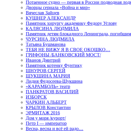
Потаенное судно — первая в России подводная лод
Дворцы сериала «Война и мир»
Вячеслав Зайцев
КУШНЕР АЛЕКСАНДР
Памятник хирургу академику Федору Углову
КАЛЯСИНА ЛЮДМИЛА
Памятник детям блокадного Ленинграда, погибшим
ЧУРСИНА ЛЮДМИЛА
Татьяна Бушманова
ТЕБЯ НЕ ВИЖУ Я В СВОЕ ОКОШКО…
ГРИФОНЫ /БАНКОВСКИЙ МОСТ/
Иванов Дмитрий
Памятник котенку Фунтику
ШНУРОВ СЕРГЕЙ
ШУКШИНА МАРИЯ
Лидия Федосеева-Шукшина
«КАРАМБОЛЬ» театр
ПАНКРАТОВ ВАСИЛИЙ
ИЗБОРСК
ЧАРКИН АЛЬБЕРТ
КРЫЛОВ Константин
ЭРМИТАЖ 2016
Дом у моря /курорт/
Петр I — император
Весна, весна и всё ей радо…