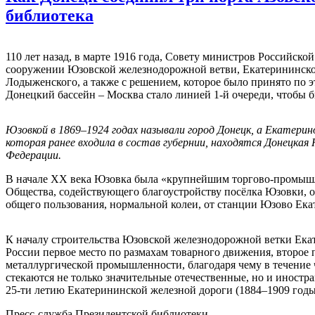
библиотека
110 лет назад, в марте 1916 года, Совету министров Российс
сооружении Юзовской железнодорожной ветви, Екатерининско
Лодыженского, а также с решением, которое было принято по 
Донецкий бассейн – Москва стало линией 1-й очереди, чтобы б
Юзовкой в 1869–1924 годах
называли город
Донецк
, а Екатерин
которая ранее входила в состав губернии, находятся Донецкая
Н
Федерации.
В начале XX века Юзовка была «крупнейшим торгово-промышл
Общества, содействующего благоустройству посёлка Юзовки, 
общего пользования, нормальной колеи, от станции Юзово Ека
К началу строительства Юзовской железнодорожной ветки Екат
России первое место по размахам товарного движения, второе 
металлургической промышленности, благодаря чему в течение ч
стекаются не только значительные отечественные, но и иностр
25-ти летию Екатерининской железной дороги (1884–1909 годы
Пресс-служба Президентской библиотеки