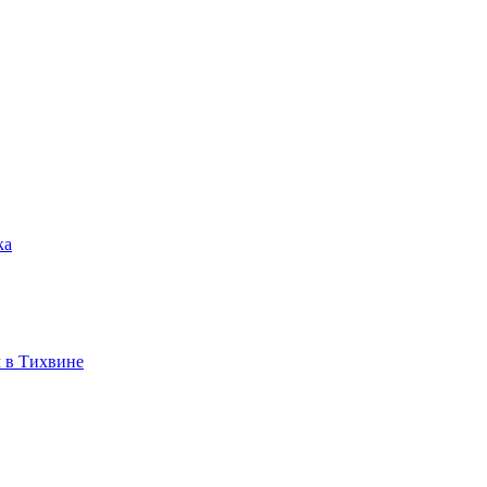
ка
 в Тихвине