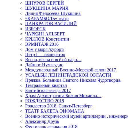
ШНУРОВ СЕРГЕЙ
ШУКШИНА МАРИЯ
Лидия Федосеева-Шукшина
«КАРАМБОЛЬ» театр
ПАНКРАТОВ ВАСИЛИЙ
ИЗБОРСК
ЧАРКИН АЛЬБЕРТ
КРЫЛОВ Константин
ЭРМИТАЖ 2016
Дом у моря /курорт/
Петр I — император
Весна, весна и всё ей радо…
Дайнюс Нумгаудис
Международный Военно-Морской салон 2017
УСАДЬБЫ ЛЕНИНГРАДСКОЙ ОБЛАСТИ
Пряжка. Больница Святого Николая Чудотворца.
Театральный квартал
Балтийская звезда 2017
Храм Архистратига Божия Михаила…
РОЖДЕСТВО 2018
Рождество 2018. Санкт-Петербург
ТЕАТР БАЛЕТА ЭЙФМАНА
Военно-историческмй музей артиллерии , инженерн
Александр Друзь
Фестиваль ледоколов 2018