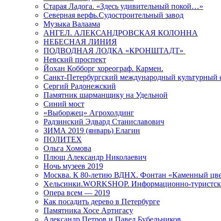
Старая Ладога. «Здесь удивительный покой…»
Северная верфь.Судостроительный завод
Музыка Валаама
АНГЕЛ. АЛЕКСАНДРОВСКАЯ КОЛОННА
НЕБЕСНАЯ ЛИНИЯ
ПОДВОДНАЯ ЛОДКА «КРОНШТАДТ»
Невский проспект
Йохан Кобборг хореограф. Кармен.
Санкт-Петербургский международный культурный 
Сергий Радонежский
Памятник шарманщику на Удельной
Синий мост
«Выборжец» Агрохолдинг
Радзинский Эдвард Станиславович
ЗИМА 2019 (январь) Елагин
ПОЛИТЕХ
Ольга Хомова
Плющ Александр Николаевич
Ночь музеев 2019
Москва. К 80-летию ВДНХ. Фонтан «Каменный цвет
Хельсинки.WORKSHOP. Информационно-туристск
Опера всем — 2019
Как посадить дерево в Петербурге
Памятника Хосе Артигасу
Александр Петров и Павел Бубельников