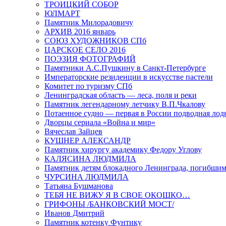
ТРОИЦКИЙ СОБОР
ЮЛМАРТ
Памятник Милорадовичу
АРХИВ 2016 январь
СОЮЗ ХУДОЖНИКОВ СПб
ЦАРСКОЕ СЕЛО 2016
ПОЭЗИЯ ФОТОГРАФИЙ
Памятники А.С.Пушкину в Санкт-Петербурге
Императорские резиденции в искусстве пастели
Комитет по туризму СПб
Ленинградская область — леса, поля и реки
Памятник легендарному летчику В.П.Чкалову
Потаенное судно — первая в России подводная лод
Дворцы сериала «Война и мир»
Вячеслав Зайцев
КУШНЕР АЛЕКСАНДР
Памятник хирургу академику Федору Углову
КАЛЯСИНА ЛЮДМИЛА
Памятник детям блокадного Ленинграда, погибшим
ЧУРСИНА ЛЮДМИЛА
Татьяна Бушманова
ТЕБЯ НЕ ВИЖУ Я В СВОЕ ОКОШКО…
ГРИФОНЫ /БАНКОВСКИЙ МОСТ/
Иванов Дмитрий
Памятник котенку Фунтику