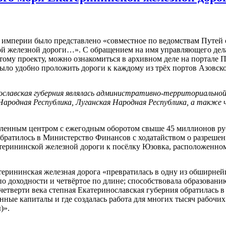
кой империи было представлено «совместное по ведомствам Путей
й железной дороги…». С обращением на имя управляющего дел
этому проекту, можно ознакомиться в архивном деле на портале
ыло удобно проложить дороги к каждому из трёх портов Азовско
ославская губерния
являлась административно
-территориальной
ародная Республика
, Луганская
Народная Республика,
а
также ч
енным центром с ежегодным оборотом свыше 45 миллионов руб
обратилось в Министерство Финансов с ходатайством о разреше
терининской железной дороги к посёлку Юзовка, расположенном
ерининская железная дорога «превратилась в одну из обширнейш
по доходности и четвёртое по длине; способствовала образован
етверти века степная Екатеринославская губерния обратилась в 
анные капиталы и где создалась работа для многих тысяч рабочи
)».