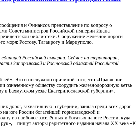
 сообщения и Финансов представление по вопросу о
ами Совета министров Российской империи Ивана
 Президентской библиотеки. Сооружение железной дороги
го моря: Ростову, Таганрогу и Мариуполю.
 единицей
Российской империи.
Сейчас
на
территории
,
асти Запорожской и Ростовской област
ей
Российской
лей». Это и послужило причиной того, что «Правление
нии означенному обществу соорудить железнодорожную ветвь
у в Бахмутском уезде Екатеринославской губернии».
их дорог, захватившую 5 губерний, заняла среди всех дорог
ию на юге России богатейшей горнозаводской и
одну из наиболее заселённых и богатых на юге России, куда
х рук», – пишут авторы раритетного издания начала XX века «К