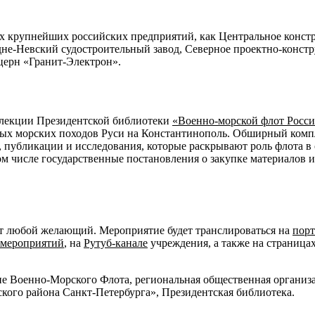
их крупнейших российских предприятий, как Центральное конст
не-Невский судостроительный завод, Северное проектно-констр
церн «Гранит-Электрон».
ллекции Президентской библиотеки
«Военно-морской флот Росси
вых морских походов Руси на Константинополь. Обширный компл
, публикации и исследования, которые раскрывают роль флота в 
м числе государственные постановления о закупке материалов и
т любой желающий. Мероприятие будет транслироваться на
порт
 мероприятий
, на
Рутуб
-канале
учреждения, а также на страница
 Военно-Морского Флота, региональная общественная организа
ого района Санкт-Петербурга», Президентская библиотека.