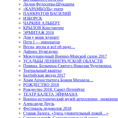
Лидия Федосеева-Шукшина
«КАРАМБОЛЬ» театр
ПАНКРАТОВ ВАСИЛИЙ
ИЗБОРСК
ЧАРКИН АЛЬБЕРТ
КРЫЛОВ Константин
ЭРМИТАЖ 2016
Дом у моря /курорт/
Петр I — император
Весна, весна и всё ей радо…
Дайнюс Нумгаудис
Международный Военно-Морской салон 2017
УСАДЬБЫ ЛЕНИНГРАДСКОЙ ОБЛАСТИ
Пряжка. Больница Святого Николая Чудотворца.
Театральный квартал
Балтийская звезда 2017
Храм Архистратига Божия Михаила…
РОЖДЕСТВО 2018
Рождество 2018. Санкт-Петербург
ТЕАТР БАЛЕТА ЭЙФМАНА
Военно-историческмй музей артиллерии , инженерн
Александр Друзь
Фестиваль ледоколов 2018
Старая Ладога. «Здесь удивительный покой…»
Северная верфь.Судостроительный завод