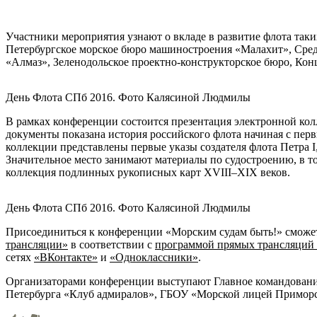
Участники мероприятия узнают о вкладе в развитие флота так
Петербургское морское бюро машиностроения «Малахит», Сред
«Алмаз», Зеленодольское проектно-конструкторское бюро, Кон
День Флота СПб 2016. Фото Калясиной Людмилы
В рамках конференции состоится презентация электронной ко
документы показана история российского флота начиная с пер
коллекции представлены первые указы создателя флота Петра I
Значительное место занимают материалы по судостроению, в то
коллекция подлинных рукописных карт XVIII–XIX веков.
День Флота СПб 2016. Фото Калясиной Людмилы
Присоединиться к конференции «Морским судам быть!» сможе
трансляции»
в соответствии с
программой прямых трансляций
сетях
«ВКонтакте»
и
«Одноклассники»
.
Организаторами конференции выступают Главное командование
Петербурга «Клуб адмиралов», ГБОУ «Морской лицей Приморск