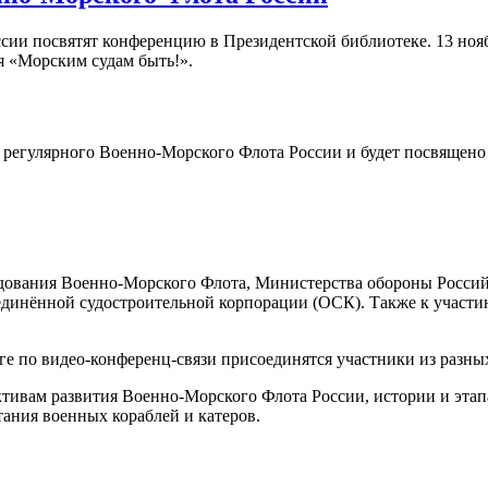
сии посвятят конференцию в Президентской библиотеке. 13 нояб
я «Морским судам быть!».
регулярного Военно-Морского Флота России и будет посвящено и
дования Военно-Морского Флота, Министерства обороны Россий
ъединённой судостроительной корпорации (ОСК). Также к участ
е по видео-конференц-связи присоединятся участники из разны
тивам развития Военно-Морского Флота России, истории и этап
тания военных кораблей и катеров.