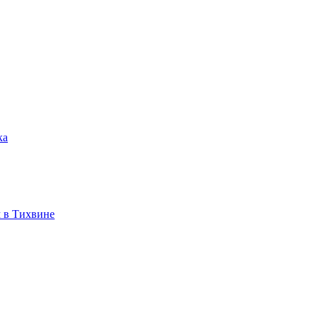
ка
 в Тихвине