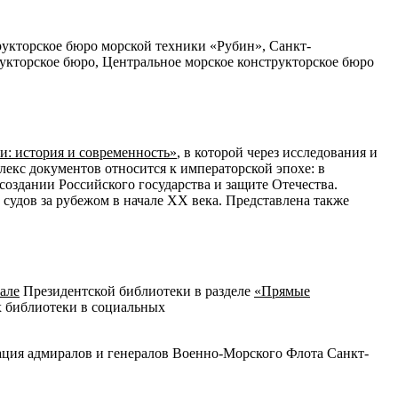
рукторское бюро морской техники «Рубин», Санкт-
укторское бюро, Центральное морское конструкторское бюро
и: история и
современность»
, в которой через исследования и
екс документов относится к императорской эпохе: в
создании Российского государства и защите Отечества.
 судов за рубежом в начале XX века. Представлена также
але
Президентской библиотеки в разделе
«Прямые
х библиотеки в социальных
ция адмиралов и генералов Военно-Морского Флота Санкт-