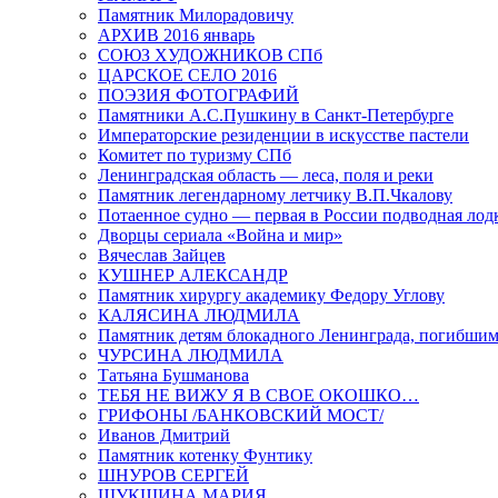
Памятник Милорадовичу
АРХИВ 2016 январь
СОЮЗ ХУДОЖНИКОВ СПб
ЦАРСКОЕ СЕЛО 2016
ПОЭЗИЯ ФОТОГРАФИЙ
Памятники А.С.Пушкину в Санкт-Петербурге
Императорские резиденции в искусстве пастели
Комитет по туризму СПб
Ленинградская область — леса, поля и реки
Памятник легендарному летчику В.П.Чкалову
Потаенное судно — первая в России подводная лод
Дворцы сериала «Война и мир»
Вячеслав Зайцев
КУШНЕР АЛЕКСАНДР
Памятник хирургу академику Федору Углову
КАЛЯСИНА ЛЮДМИЛА
Памятник детям блокадного Ленинграда, погибшим
ЧУРСИНА ЛЮДМИЛА
Татьяна Бушманова
ТЕБЯ НЕ ВИЖУ Я В СВОЕ ОКОШКО…
ГРИФОНЫ /БАНКОВСКИЙ МОСТ/
Иванов Дмитрий
Памятник котенку Фунтику
ШНУРОВ СЕРГЕЙ
ШУКШИНА МАРИЯ