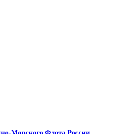
+/
нно-Морского Флота России