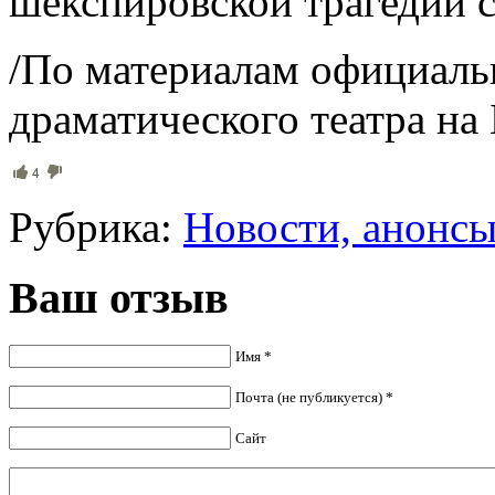
шекспировской трагедии с
/По материалам официаль
драматического театра на
4
Рубрика:
Новости, анонс
Ваш отзыв
Имя *
Почта (не публикуется) *
Сайт