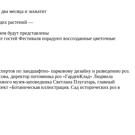
два месяца и захватит
ущих растений —
нем будут представлены
асе гостей Фестиваля порадуют воссозданные цветочные
спертов по ландшафтно- парковому дизайну и разведению роз.
осова, директор питомника роз «ГарденКлад» Людмила
ового музея-заповедника Светлана Плугатарь, главный
ект «Ботаническая иллюстрация. Сад исторических роз в