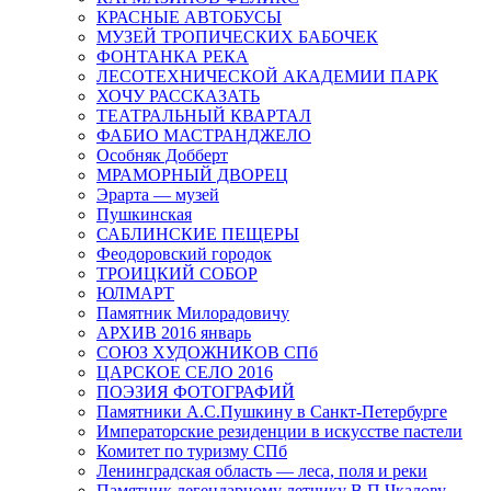
КРАСНЫЕ АВТОБУСЫ
МУЗЕЙ ТРОПИЧЕСКИХ БАБОЧЕК
ФОНТАНКА РЕКА
ЛЕСОТЕХНИЧЕСКОЙ АКАДЕМИИ ПАРК
ХОЧУ РАССКАЗАТЬ
ТЕАТРАЛЬНЫЙ КВАРТАЛ
ФАБИО МАСТРАНДЖЕЛО
Особняк Добберт
МРАМОРНЫЙ ДВОРЕЦ
Эрарта — музей
Пушкинская
САБЛИНСКИЕ ПЕЩЕРЫ
Феодоровский городок
ТРОИЦКИЙ СОБОР
ЮЛМАРТ
Памятник Милорадовичу
АРХИВ 2016 январь
СОЮЗ ХУДОЖНИКОВ СПб
ЦАРСКОЕ СЕЛО 2016
ПОЭЗИЯ ФОТОГРАФИЙ
Памятники А.С.Пушкину в Санкт-Петербурге
Императорские резиденции в искусстве пастели
Комитет по туризму СПб
Ленинградская область — леса, поля и реки
Памятник легендарному летчику В.П.Чкалову