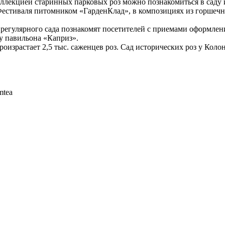
оллекцией старинных парковых роз можно познакомиться в саду 
естиваля питомником «ГарденКлад», в композициях из горшечн
регулярного сада познакомят посетителей с приемами оформлени
у павильона «Каприз».
оизрастает 2,5 тыс. саженцев роз. Сад исторических роз у Коло
mtea