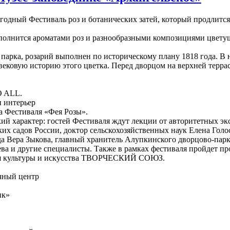
одный Фестиваль роз и ботанических затей, который продлится 
аполнится ароматами роз и разнообразными композициями цвет
 парка, розарий выполнен по историческому плану 1818 года. В 
 вековую историю этого цветка. Перед дворцом на верхней терр
O ALL.
н интерьер
ра Фестиваля «Фея Розы».
ий характер: гостей Фестиваля ждут лекции от авторитетных эк
ких садов России, доктор сельскохозяйственных наук Елена Гол
да Вера Зыкова, главный хранитель Алупкинского дворцово-парк
а и другие специалисты. Также в рамках фестиваля пройдет про
тия культуры и искусства ТВОРЧЕСКИЙ СОЮЗ.
чный центр
ик»