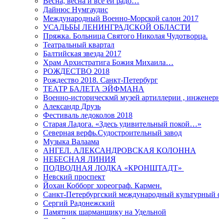
Весна, весна и всё ей радо…
Дайнюс Нумгаудис
Международный Военно-Морской салон 2017
УСАДЬБЫ ЛЕНИНГРАДСКОЙ ОБЛАСТИ
Пряжка. Больница Святого Николая Чудотворца.
Театральный квартал
Балтийская звезда 2017
Храм Архистратига Божия Михаила…
РОЖДЕСТВО 2018
Рождество 2018. Санкт-Петербург
ТЕАТР БАЛЕТА ЭЙФМАНА
Военно-историческмй музей артиллерии , инженерн
Александр Друзь
Фестиваль ледоколов 2018
Старая Ладога. «Здесь удивительный покой…»
Северная верфь.Судостроительный завод
Музыка Валаама
АНГЕЛ. АЛЕКСАНДРОВСКАЯ КОЛОННА
НЕБЕСНАЯ ЛИНИЯ
ПОДВОДНАЯ ЛОДКА «КРОНШТАДТ»
Невский проспект
Йохан Кобборг хореограф. Кармен.
Санкт-Петербургский международный культурный 
Сергий Радонежский
Памятник шарманщику на Удельной