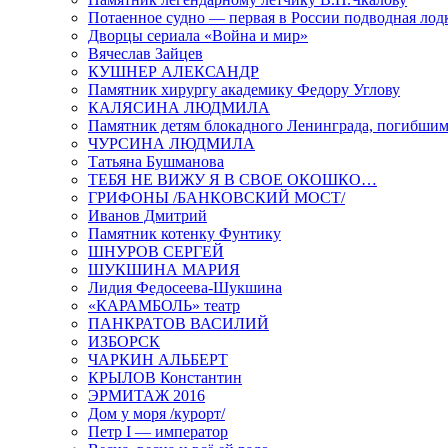
Потаенное судно — первая в России подводная лод
Дворцы сериала «Война и мир»
Вячеслав Зайцев
КУШНЕР АЛЕКСАНДР
Памятник хирургу академику Федору Углову
КАЛЯСИНА ЛЮДМИЛА
Памятник детям блокадного Ленинграда, погибшим
ЧУРСИНА ЛЮДМИЛА
Татьяна Бушманова
ТЕБЯ НЕ ВИЖУ Я В СВОЕ ОКОШКО…
ГРИФОНЫ /БАНКОВСКИЙ МОСТ/
Иванов Дмитрий
Памятник котенку Фунтику
ШНУРОВ СЕРГЕЙ
ШУКШИНА МАРИЯ
Лидия Федосеева-Шукшина
«КАРАМБОЛЬ» театр
ПАНКРАТОВ ВАСИЛИЙ
ИЗБОРСК
ЧАРКИН АЛЬБЕРТ
КРЫЛОВ Константин
ЭРМИТАЖ 2016
Дом у моря /курорт/
Петр I — император