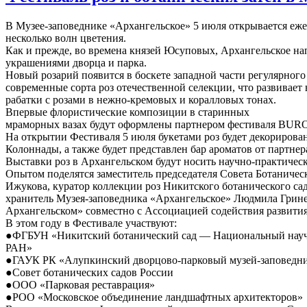
В Музее-заповеднике «Архангельское» 5 июля открывается ежег
несколько волн цветения.
Как и прежде, во времена князей Юсуповых, Архангельское н
украшениями дворца и парка.
Новый розарий появится в боскете западной части регулярного
современные сорта роз отечественной селекции, что развивает
рабатки с розами в нежно-кремовых и коралловых тонах.
Впервые флористические композиции в старинных
мраморных вазах будут оформлены партнером фестиваля BUR
На открытии Фестиваля 5 июля букетами роз будет декорирова
Колоннады, а также будет представлен бар ароматов от партне
Выставки роз в Архангельском будут носить научно-практическ
Опытом поделятся заместитель председателя Совета Ботаничес
Ижукова, куратор коллекции роз Никитского ботанического са
хранитель Музея-заповедника «Архангельское» Людмила Гринев
Архангельском» совместно с Ассоциацией содействия разви
В этом году в Фестивале участвуют:
●ФГБУН «Никитский ботанический сад — Национальный нау
РАН»
●ГАУК РК «Алупкинский дворцово-парковый музей-заповедн
●Совет ботанических садов России
●ООО «Парковая реставрация»
●РОО «Московское объединение ландшафтных архитекторов»