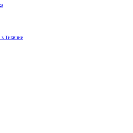
ка
 в Тихвине