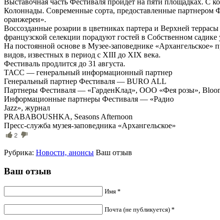
Выставочная часть Фестиваля пройдет на пяти площадках. С к
Колоннады. Современные сорта, предоставленные партнером Ф
оранжереи».
Воссозданные розарии в цветниках партера и Верхней террасы 
французской селекции порадуют гостей в Собственном садике 
На постоянной основе в Музее-заповеднике «Архангельское» пр
видов, известных в период с XIII до XIX века.
Фестиваль продлится до 31 августа.
ТАСС — генеральный информационный партнер
Генеральный партнер Фестиваля — BURO ALL
Партнеры Фестиваля — «ГарденКлад», ООО «Фея розы», Bloo
Информационные партнеры Фестиваля — «Радио
Jazz», журнал
PRABABOUSHKA, Seasons Afternoon
Пресс-служба музея-заповедника «Архангельское»
2
Рубрика:
Новости, анонсы
Ваш отзыв
Ваш отзыв
Имя *
Почта (не публикуется) *