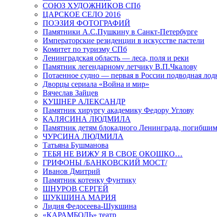
СОЮЗ ХУДОЖНИКОВ СПб
ЦАРСКОЕ СЕЛО 2016
ПОЭЗИЯ ФОТОГРАФИЙ
Памятники А.С.Пушкину в Санкт-Петербурге
Императорские резиденции в искусстве пастели
Комитет по туризму СПб
Ленинградская область — леса, поля и реки
Памятник легендарному летчику В.П.Чкалову
Потаенное судно — первая в России подводная лод
Дворцы сериала «Война и мир»
Вячеслав Зайцев
КУШНЕР АЛЕКСАНДР
Памятник хирургу академику Федору Углову
КАЛЯСИНА ЛЮДМИЛА
Памятник детям блокадного Ленинграда, погибшим
ЧУРСИНА ЛЮДМИЛА
Татьяна Бушманова
ТЕБЯ НЕ ВИЖУ Я В СВОЕ ОКОШКО…
ГРИФОНЫ /БАНКОВСКИЙ МОСТ/
Иванов Дмитрий
Памятник котенку Фунтику
ШНУРОВ СЕРГЕЙ
ШУКШИНА МАРИЯ
Лидия Федосеева-Шукшина
«КАРАМБОЛЬ» театр