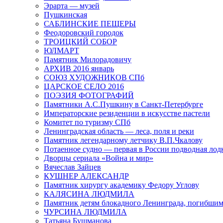
Эрарта — музей
Пушкинская
САБЛИНСКИЕ ПЕЩЕРЫ
Феодоровский городок
ТРОИЦКИЙ СОБОР
ЮЛМАРТ
Памятник Милорадовичу
АРХИВ 2016 январь
СОЮЗ ХУДОЖНИКОВ СПб
ЦАРСКОЕ СЕЛО 2016
ПОЭЗИЯ ФОТОГРАФИЙ
Памятники А.С.Пушкину в Санкт-Петербурге
Императорские резиденции в искусстве пастели
Комитет по туризму СПб
Ленинградская область — леса, поля и реки
Памятник легендарному летчику В.П.Чкалову
Потаенное судно — первая в России подводная лод
Дворцы сериала «Война и мир»
Вячеслав Зайцев
КУШНЕР АЛЕКСАНДР
Памятник хирургу академику Федору Углову
КАЛЯСИНА ЛЮДМИЛА
Памятник детям блокадного Ленинграда, погибшим
ЧУРСИНА ЛЮДМИЛА
Татьяна Бушманова