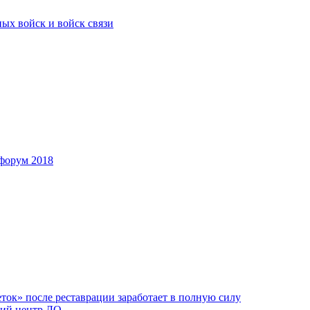
ых войск и войск связи
форум 2018
ок» после реставрации заработает в полную силу
ий центр ЛО