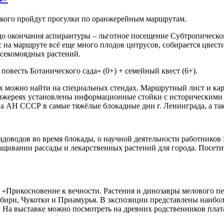
икого пройдут прогулки по оранжерейным маршрутам.
и до окончания аспирантуры – льготное посещение Субтропическ
 на маршруте всё еще много плодов цитрусов, собирается цвест
асекомоядных растений.
повесть Ботанического сада» (0+) + семейный квест (6+).
них можно найти на специальных стендах. Маршрутный лист и к
жереях установлены информационные стойки с историческими ф
ва АН СССР в самые тяжёлые блокадные дни г. Ленинграда, а та
адоводов во время блокады, о научной деятельности работников
ащивании рассады и лекарственных растений для города. Посет
«Прикосновение к вечности. Растения и динозавры мелового пе
бири, Чукотки и Приамурья. В экспозиции представлены наибол
! На выставке можно посмотреть на древних родственников платан