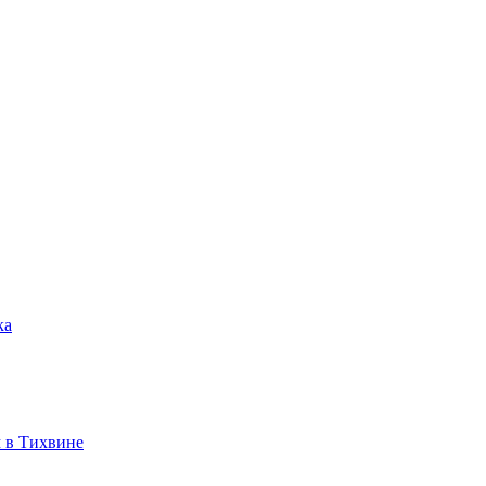
ка
 в Тихвине