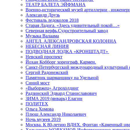
ТЕАТР БАЛЕТА ЭЙФМАНА
Военно-историческмй музей артиллерии , инженерн
Александр Друзь
Фестиваль ледоколов 2018
Старая Ладога. «Здесь удивительный покой…»
Северная верфь.Судостроительный завод
Музыка Валаама
АНГЕЛ. АЛЕКСАНДРОВСКАЯ КОЛОННА
НЕБЕСНАЯ ЛИНИЯ
ПОДВОДНАЯ ЛОДКА «КРОНШТАДТ»
Невский проспект
Йохан Кобборг хореограф. Кармен.
Санкт-Петербургский международный культурный 
Сергий Радонежский
Памятник шарманщику на Удельной
Синий мост
«Выборжец» Агрохолдинг
Радзинский Эдвард Станиславович
ЗИМА 2019 (январь) Елагин
ПОЛИТЕХ
Ольга Хомова
Плющ Александр Николаевич
Ночь музеев 2019
Москва. К 80-летию ВДНХ. Фонтан «Каменный цвет
Хельсинки.WORKSHOP. Информационно-туристск