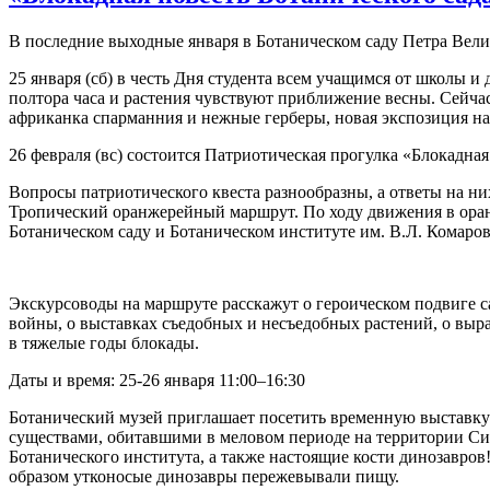
В последние выходные января в Ботаническом саду Петра Вел
25 января (сб) в честь Дня студента всем учащимся от школы 
полтора часа и растения чувствуют приближение весны. Сейчас
африканка спарманния и нежные герберы, новая экспозиция н
26 февраля (вс) состоится Патриотическая прогулка «Блокадная 
Вопросы патриотического квеста разнообразны, а ответы на 
Тропический оранжерейный маршрут. По ходу движения в оран
Ботаническом саду и Ботаническом институте им. В.Л. Комаро
Экскурсоводы на маршруте расскажут о героическом подвиге с
войны, о выставках съедобных и несъедобных растений, о выр
в тяжелые годы блокады.
Даты и время: 25-26 января 11:00–16:30
Ботанический музей приглашает посетить временную выставку 
существами, обитавшими в меловом периоде на территории Си
Ботанического института, а также настоящие кости динозавров
образом утконосые динозавры пережевывали пищу.