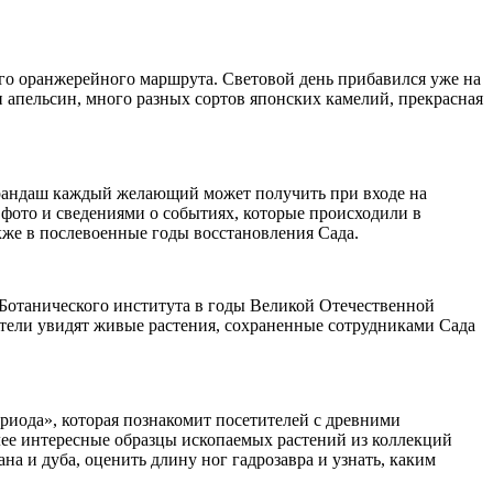
ого оранжерейного маршрута. Световой день прибавился уже на
и апельсин, много разных сортов японских камелий, прекрасная
арандаш каждый желающий может получить при входе на
ото и сведениями о событиях, которые происходили в
кже в послевоенные годы восстановления Сада.
 Ботанического института в годы Великой Отечественной
ители увидят живые растения, сохраненные сотрудниками Сада
риода», которая познакомит посетителей с древними
ее интересные образцы ископаемых растений из коллекций
а и дуба, оценить длину ног гадрозавра и узнать, каким