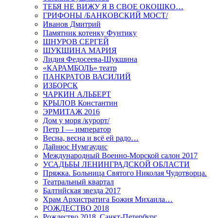
ТЕБЯ НЕ ВИЖУ Я В СВОЕ ОКОШКО…
ГРИФОНЫ /БАНКОВСКИЙ МОСТ/
Иванов Дмитрий
Памятник котенку Фунтику
ШНУРОВ СЕРГЕЙ
ШУКШИНА МАРИЯ
Лидия Федосеева-Шукшина
«КАРАМБОЛЬ» театр
ПАНКРАТОВ ВАСИЛИЙ
ИЗБОРСК
ЧАРКИН АЛЬБЕРТ
КРЫЛОВ Константин
ЭРМИТАЖ 2016
Дом у моря /курорт/
Петр I — император
Весна, весна и всё ей радо…
Дайнюс Нумгаудис
Международный Военно-Морской салон 2017
УСАДЬБЫ ЛЕНИНГРАДСКОЙ ОБЛАСТИ
Пряжка. Больница Святого Николая Чудотворца.
Театральный квартал
Балтийская звезда 2017
Храм Архистратига Божия Михаила…
РОЖДЕСТВО 2018
Рождество 2018. Санкт-Петербург