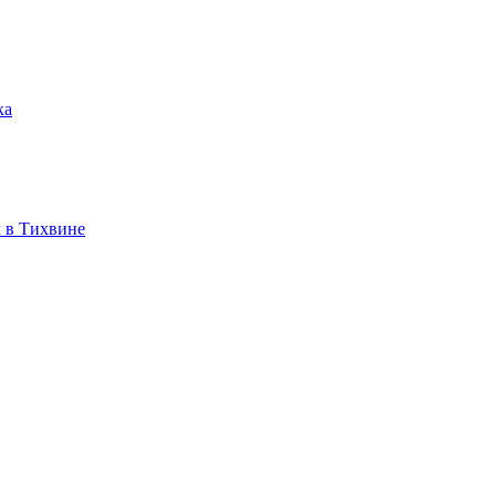
ка
 в Тихвине