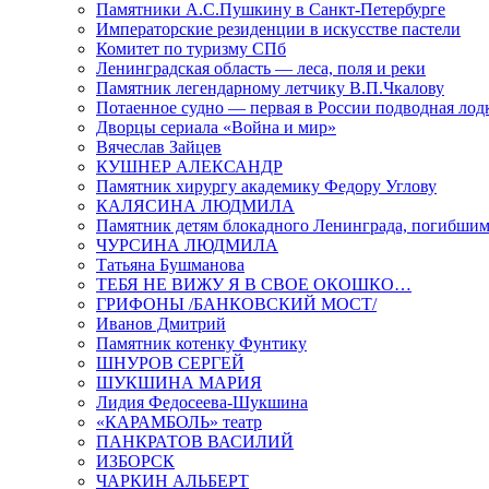
Памятники А.С.Пушкину в Санкт-Петербурге
Императорские резиденции в искусстве пастели
Комитет по туризму СПб
Ленинградская область — леса, поля и реки
Памятник легендарному летчику В.П.Чкалову
Потаенное судно — первая в России подводная лод
Дворцы сериала «Война и мир»
Вячеслав Зайцев
КУШНЕР АЛЕКСАНДР
Памятник хирургу академику Федору Углову
КАЛЯСИНА ЛЮДМИЛА
Памятник детям блокадного Ленинграда, погибшим
ЧУРСИНА ЛЮДМИЛА
Татьяна Бушманова
ТЕБЯ НЕ ВИЖУ Я В СВОЕ ОКОШКО…
ГРИФОНЫ /БАНКОВСКИЙ МОСТ/
Иванов Дмитрий
Памятник котенку Фунтику
ШНУРОВ СЕРГЕЙ
ШУКШИНА МАРИЯ
Лидия Федосеева-Шукшина
«КАРАМБОЛЬ» театр
ПАНКРАТОВ ВАСИЛИЙ
ИЗБОРСК
ЧАРКИН АЛЬБЕРТ