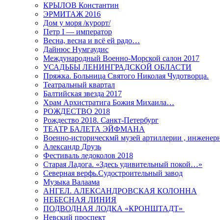
КРЫЛОВ Константин
ЭРМИТАЖ 2016
Дом у моря /курорт/
Петр I — император
Весна, весна и всё ей радо…
Дайнюс Нумгаудис
Международный Военно-Морской салон 2017
УСАДЬБЫ ЛЕНИНГРАДСКОЙ ОБЛАСТИ
Пряжка. Больница Святого Николая Чудотворца.
Театральный квартал
Балтийская звезда 2017
Храм Архистратига Божия Михаила…
РОЖДЕСТВО 2018
Рождество 2018. Санкт-Петербург
ТЕАТР БАЛЕТА ЭЙФМАНА
Военно-историческмй музей артиллерии , инженерн
Александр Друзь
Фестиваль ледоколов 2018
Старая Ладога. «Здесь удивительный покой…»
Северная верфь.Судостроительный завод
Музыка Валаама
АНГЕЛ. АЛЕКСАНДРОВСКАЯ КОЛОННА
НЕБЕСНАЯ ЛИНИЯ
ПОДВОДНАЯ ЛОДКА «КРОНШТАДТ»
Невский проспект