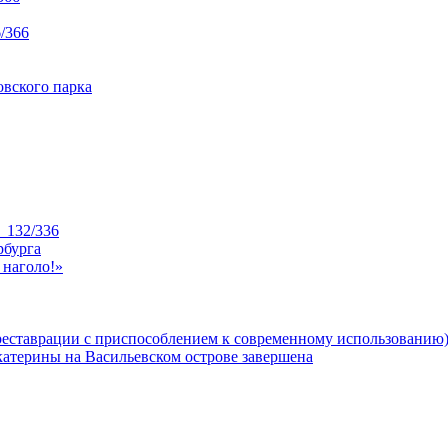
/366
вского парка
_132/336
рбурга
 наголо!»
реставрации с приспособлением к современному использованию
катерины на Васильевском острове завершена