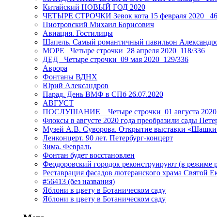
Китайский НОВЫЙ ГОД 2020
ЧЕТЫРЕ СТРОЧКИ Зевок кота 15 февраля 2020_ 46
Пиотровский Михаил Борисович
Авиация. Гостилицы
Шапель. Самый романтичный павильон Александро
МОРЕ _Четыре строчки_28 апреля 2020_118/336
ДЕД _Четыре строчки_09 мая 2020_129/336
Аврора
Фонтаны ВДНХ
Юрий Александров
Парад. День ВМФ в СПб 26.07.2020
АВГУСТ
ПОСЛУШАНИЕ _ Четыре строчки_01 августа 2020
Флоксы в августе 2020 года преобразили сады Пете
Музей А.В. Суворова. Открытие выставки «Шашки
Ленконцерт. 90 лет. Петербург-концерт
Зима. Февраль
Фонтан будет восстановлен
Феодоровский городок реконструируют (в режиме 
Реставрация фасадов лютеранского храма Святой Е
#56413 (без названия)
Яблони в цвету в Ботаническом саду
Яблони в цвету в Ботаническом саду