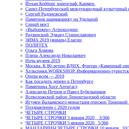
Йохан Кобборг хореограф. Кармен.
Санкт-Петербургский международный культурный 
Сергий Радонежский
Памятник шарманщику на Удельной
Синий мост
«Выборжец» Агрохолдинг
Радзинский Эдвард Станиславович
ЗИМА 2019 (январь) Елагин
ПОЛИТЕХ
Ольга Хомова
Плющ Александр Николаевич
Ночь музеев 2019
Москва. К 80-летию ВДНХ. Фонтан «Каменный цвет
Хельсинки.WORKSHOP. Информационно-туристск
Опера всем — 2019
Как посадить дерево в Петербурге
Памятника Хосе Артигасу
Александр Петров и Павел Бубельников
Всеволожский район Ленинградской области
Игумен Валаамского монастыря епископ Троицкий
Поздравление с 2020 годом
ЧЕТЫРЕ СТРОЧКИ
ЧЕТЫРЕ СТРОЧКИ 3 января 2020 _ 3/366
ЧЕТЫРЕ СТРОЧКИ 5 января 2020_ 5/366
МАНДАРИНЫ ЧЕТЫРЕ СТРОЧКИ 10 января _10/