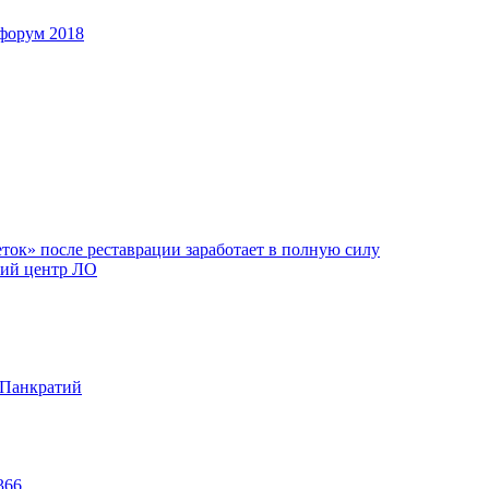
форум 2018
ок» после реставрации заработает в полную силу
ий центр ЛО
 Панкратий
366