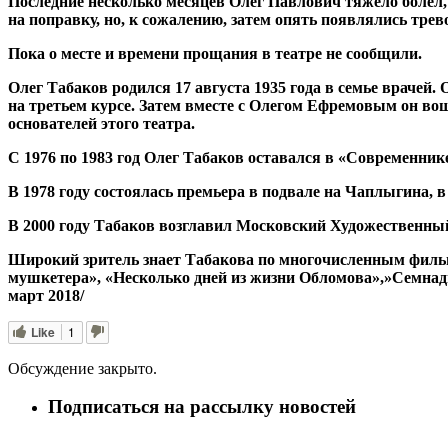
Последние несколько месяцев Олег Павлович тяжело болел, 
на поправку, но, к сожалению, затем опять появлялись тре
Пока о месте и времени прощания в театре не сообщили.
Олег Табаков родился 17 августа 1935 года в семье враче
на третьем курсе. Затем вместе с Олегом Ефремовым он в
основателей этого театра.
С 1976 по 1983 год Олег Табаков оставался в «Современни
В 1978 году состоялась премьера в подвале на Чаплыгина, в
В 2000 году Табаков возглавил Московский Художественный 
Широкий зритель знает Табакова по многочисленным фильма
мушкетера», «Несколько дней из жизни Обломова»,»Семнадца
март 2018/
Like
1
Обсуждение закрыто.
Подписаться на рассылку новостей