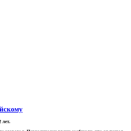
ийскому
 лет.