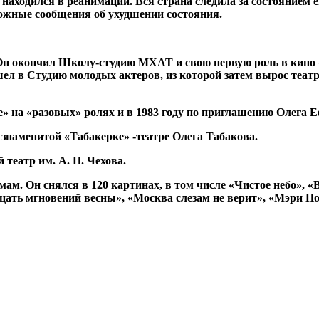
находился в реанимации. Вся страна следила за состоянием 
вожные сообщения об ухудшении состояния.
й. Он окончил Школу-студию МХАТ и свою первую роль в кино
ошел в Студию молодых актеров, из которой затем вырос те
ке» на «разовых» ролях и в 1983 году по приглашению Олег
 знаменитой «Табакерке» -театре Олега Табакова.
театр им. А. П. Чехова.
м. Он снялся в 120 картинах, в том числе «Чистое небо», «
ть мгновений весны», «Москва слезам не верит», «Мэри Попп