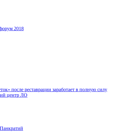
форум 2018
ок» после реставрации заработает в полную силу
ий центр ЛО
 Панкратий