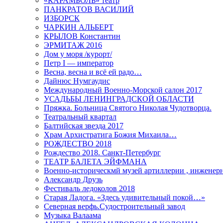
«КАРАМБОЛЬ» театр
ПАНКРАТОВ ВАСИЛИЙ
ИЗБОРСК
ЧАРКИН АЛЬБЕРТ
КРЫЛОВ Константин
ЭРМИТАЖ 2016
Дом у моря /курорт/
Петр I — император
Весна, весна и всё ей радо…
Дайнюс Нумгаудис
Международный Военно-Морской салон 2017
УСАДЬБЫ ЛЕНИНГРАДСКОЙ ОБЛАСТИ
Пряжка. Больница Святого Николая Чудотворца.
Театральный квартал
Балтийская звезда 2017
Храм Архистратига Божия Михаила…
РОЖДЕСТВО 2018
Рождество 2018. Санкт-Петербург
ТЕАТР БАЛЕТА ЭЙФМАНА
Военно-историческмй музей артиллерии , инженерн
Александр Друзь
Фестиваль ледоколов 2018
Старая Ладога. «Здесь удивительный покой…»
Северная верфь.Судостроительный завод
Музыка Валаама