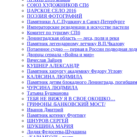
СОЮЗ ХУДОЖНИКОВ СПб
ЦАРСКОЕ СЕЛО 2016
ПОЭЗИЯ ФОТОГРАФИЙ
Памятники А.С.Пушкину в Санкт-Петербурге
Императорские резиденции в искусстве пастели
Комитет по туризму СПб
Ленинградская область — леса, поля и реки
Памятник легендарному летчику В.П.Чкалову
Потаенное судно — первая в России подводная лод
Дворцы сериала «Война и мир»
Вячеслав Зайцев
КУШНЕР АЛЕКСАНДР
Памятник хирургу академику Федору Углову
КАЛЯСИНА ЛЮДМИЛА
Памятник детям блокадного Ленинграда, погибшим
ЧУРСИНА ЛЮДМИЛА
Татьяна Бушманова
ТЕБЯ НЕ ВИЖУ Я В СВОЕ ОКОШКО…
ГРИФОНЫ /БАНКОВСКИЙ МОСТ/
Иванов Дмитрий
Памятник котенку Фунтику
ШНУРОВ СЕРГЕЙ
ШУКШИНА МАРИЯ
Лидия Федосеева-Шукшина