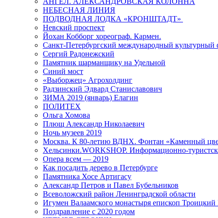
АНГЕЛ. АЛЕКСАНДРОВСКАЯ КОЛОННА
НЕБЕСНАЯ ЛИНИЯ
ПОДВОДНАЯ ЛОДКА «КРОНШТАДТ»
Невский проспект
Йохан Кобборг хореограф. Кармен.
Санкт-Петербургский международный культурный 
Сергий Радонежский
Памятник шарманщику на Удельной
Синий мост
«Выборжец» Агрохолдинг
Радзинский Эдвард Станиславович
ЗИМА 2019 (январь) Елагин
ПОЛИТЕХ
Ольга Хомова
Плющ Александр Николаевич
Ночь музеев 2019
Москва. К 80-летию ВДНХ. Фонтан «Каменный цвет
Хельсинки.WORKSHOP. Информационно-туристск
Опера всем — 2019
Как посадить дерево в Петербурге
Памятника Хосе Артигасу
Александр Петров и Павел Бубельников
Всеволожский район Ленинградской области
Игумен Валаамского монастыря епископ Троицкий
Поздравление с 2020 годом