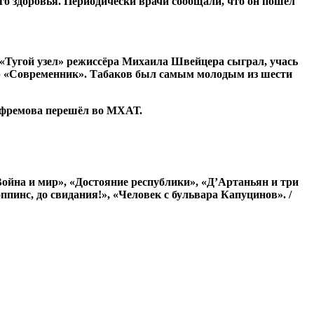
его здоровья. Периодически врачи сообщали, что он пошел
 «Тугой узел» режиссёра Михаила Швейцера сыграл, учась
атр «Современник». Табаков был самым молодым из шести
а Ефремова перешёл во МХАТ.
Война и мир», «Достояние республики», «Д’Артаньян и три
инс, до свидания!», «Человек с бульвара Капуцинов». /