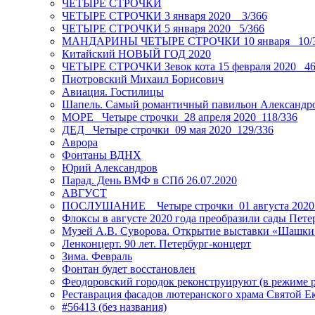
ЧЕТЫРЕ СТРОЧКИ
ЧЕТЫРЕ СТРОЧКИ 3 января 2020 _ 3/366
ЧЕТЫРЕ СТРОЧКИ 5 января 2020_ 5/366
МАНДАРИНЫ ЧЕТЫРЕ СТРОЧКИ 10 января _10/
Китайский НОВЫЙ ГОД 2020
ЧЕТЫРЕ СТРОЧКИ Зевок кота 15 февраля 2020_ 46
Пиотровский Михаил Борисович
Авиация. Гостилицы
Шапель. Самый романтичный павильон Александро
МОРЕ _Четыре строчки_28 апреля 2020_118/336
ДЕД _Четыре строчки_09 мая 2020_129/336
Аврора
Фонтаны ВДНХ
Юрий Александров
Парад. День ВМФ в СПб 26.07.2020
АВГУСТ
ПОСЛУШАНИЕ _ Четыре строчки_01 августа 2020
Флоксы в августе 2020 года преобразили сады Пете
Музей А.В. Суворова. Открытие выставки «Шашки
Ленконцерт. 90 лет. Петербург-концерт
Зима. Февраль
Фонтан будет восстановлен
Феодоровский городок реконструируют (в режиме 
Реставрация фасадов лютеранского храма Святой Е
#56413 (без названия)