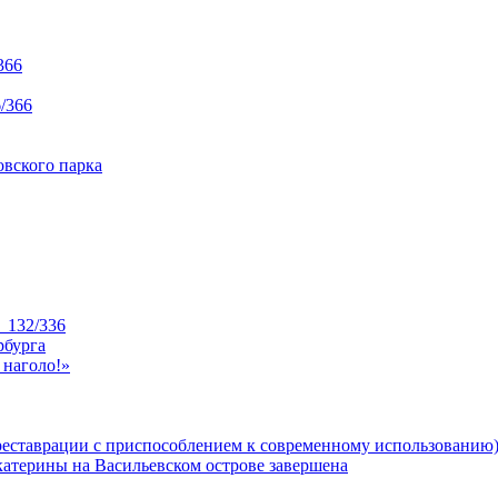
366
/366
вского парка
_132/336
рбурга
 наголо!»
реставрации с приспособлением к современному использованию
катерины на Васильевском острове завершена