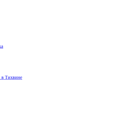
ка
 в Тихвине