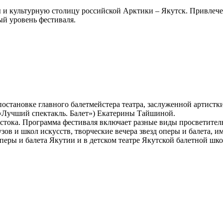
ы и культурную столицу российской Арктики – Якутск. Привле
ый уровень фестиваля.
остановке главного балетмейстера театра, заслуженной артистки
(«Лучший спектакль. Балет») Екатерины Тайшиной.
стока. Программа фестиваля включает разные виды просветител
узов и школ искусств, творческие вечера звезд оперы и балета,
оперы и балета Якутии и в детском театре Якутской балетной шк