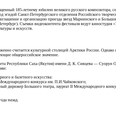
щенный 185-летнему юбилею великого русского композитора, сос
 эгидой Санкт-Петербургского отделения Российского творческ
иглашение и организацию приезда звезд Мариинского и Большог
т-Петербург). Съемки видеоконтента фестиваля ведут киностудия 
ьтуры и искусств.
уженно считается культурной столицей Арктики России. Однако и
меющие общероссийское значение.
алета Республики Саха (Якутия) имени Д. К. Сивцева — Суорун
ами:
рного и балетного искусства:
 Международного конкурса им. П.И.Чайковского;
й дирижер Большого театра, лауреат II Международного конку
ода назад.