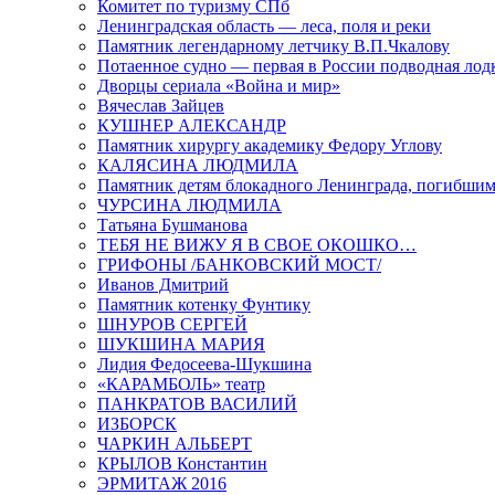
Комитет по туризму СПб
Ленинградская область — леса, поля и реки
Памятник легендарному летчику В.П.Чкалову
Потаенное судно — первая в России подводная лод
Дворцы сериала «Война и мир»
Вячеслав Зайцев
КУШНЕР АЛЕКСАНДР
Памятник хирургу академику Федору Углову
КАЛЯСИНА ЛЮДМИЛА
Памятник детям блокадного Ленинграда, погибшим
ЧУРСИНА ЛЮДМИЛА
Татьяна Бушманова
ТЕБЯ НЕ ВИЖУ Я В СВОЕ ОКОШКО…
ГРИФОНЫ /БАНКОВСКИЙ МОСТ/
Иванов Дмитрий
Памятник котенку Фунтику
ШНУРОВ СЕРГЕЙ
ШУКШИНА МАРИЯ
Лидия Федосеева-Шукшина
«КАРАМБОЛЬ» театр
ПАНКРАТОВ ВАСИЛИЙ
ИЗБОРСК
ЧАРКИН АЛЬБЕРТ
КРЫЛОВ Константин
ЭРМИТАЖ 2016