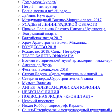
Дом у моря /курорт/
Петр I — император
Весна, весна и всё ей радо…
Дайнюс Нумгаудис
Международный Военно-Морской салон 2017
УСАДЬБЫ ЛЕНИНГРАДСКОЙ ОБЛАСТИ
Пряжка. Больница Святого Николая Чудотворца.
Театральный квартал
Балтийская звезда 2017
Храм Архистратига Божия Михаила…
РОЖДЕСТВО 2018
Рождество 2018. Санкт-Петербург
ТЕАТР БАЛЕТА ЭЙФМАНА
Военно-историческмй музей артиллерии , инженерн
Александр Друзь
Фестиваль ледоколов 2018
Старая Ладога. «Здесь удивительный покой…»
Северная верфь.Судостроительный завод
Музыка Валаама
АНГЕЛ. АЛЕКСАНДРОВСКАЯ КОЛОННА
НЕБЕСНАЯ ЛИНИЯ
ПОДВОДНАЯ ЛОДКА «КРОНШТАДТ»
Невский проспект
Йохан Кобборг хореограф. Кармен.
Санкт-Петербургский международный культурный 