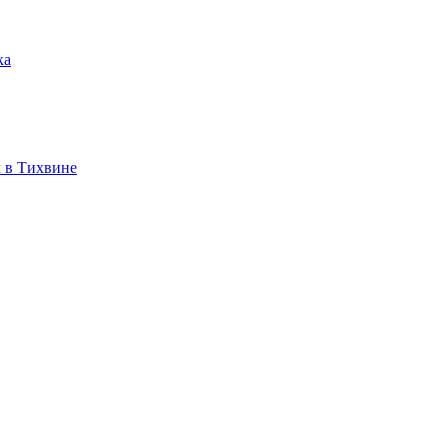
ка
 в Тихвине