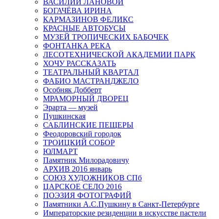
ВАСИЛИЙ ЛАНОВОЙ
БОГАЧЁВА ИРИНА
КАРМАЗИНОВ ФЕЛИКС
КРАСНЫЕ АВТОБУСЫ
МУЗЕЙ ТРОПИЧЕСКИХ БАБОЧЕК
ФОНТАНКА РЕКА
ЛЕСОТЕХНИЧЕСКОЙ АКАДЕМИИ ПАРК
ХОЧУ РАССКАЗАТЬ
ТЕАТРАЛЬНЫЙ КВАРТАЛ
ФАБИО МАСТРАНДЖЕЛО
Особняк Добберт
МРАМОРНЫЙ ДВОРЕЦ
Эрарта — музей
Пушкинская
САБЛИНСКИЕ ПЕЩЕРЫ
Феодоровский городок
ТРОИЦКИЙ СОБОР
ЮЛМАРТ
Памятник Милорадовичу
АРХИВ 2016 январь
СОЮЗ ХУДОЖНИКОВ СПб
ЦАРСКОЕ СЕЛО 2016
ПОЭЗИЯ ФОТОГРАФИЙ
Памятники А.С.Пушкину в Санкт-Петербурге
Императорские резиденции в искусстве пастели