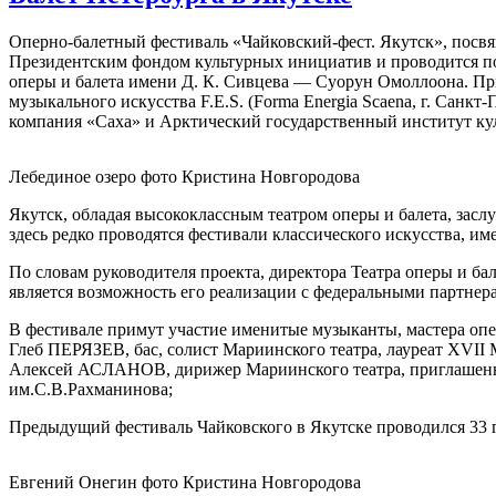
Оперно-балетный фестиваль «Чайковский-фест. Якутск», посвя
Президентским фондом культурных инициатив и проводится под
оперы и балета имени Д. К. Сивцева — Суорун Омоллоона. Пр
музыкального искусства F.E.S. (Forma Energia Scaena, г. Санк
компания «Саха» и Арктический государственный институт кул
Лебединое озеро фото Кристина Новгородова
Якутск, обладая высококлассным театром оперы и балета, засл
здесь редко проводятся фестивали классического искусства, и
По словам руководителя проекта, директора Театра оперы и б
является возможность его реализации с федеральными партнер
В фестивале примут участие именитые музыканты, мастера опе
Глеб ПЕРЯЗЕВ, бас, солист Мариинского театра, лауреат XVII
Алексей АСЛАНОВ, дирижер Мариинского театра, приглашенны
им.С.В.Рахманинова;
Предыдущий фестиваль Чайковского в Якутске проводился 33 г
Евгений Онегин фото Кристина Новгородова