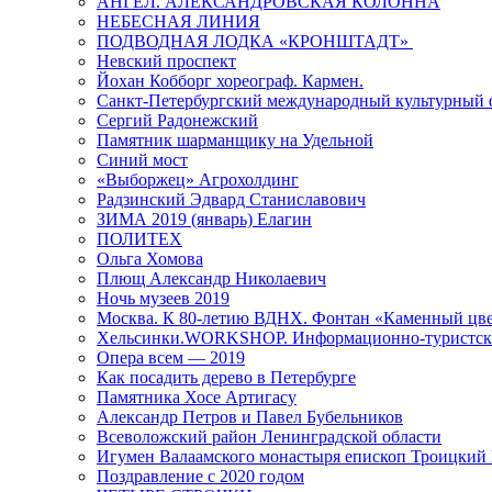
АНГЕЛ. АЛЕКСАНДРОВСКАЯ КОЛОННА
НЕБЕСНАЯ ЛИНИЯ
ПОДВОДНАЯ ЛОДКА «КРОНШТАДТ»
Невский проспект
Йохан Кобборг хореограф. Кармен.
Санкт-Петербургский международный культурный 
Сергий Радонежский
Памятник шарманщику на Удельной
Синий мост
«Выборжец» Агрохолдинг
Радзинский Эдвард Станиславович
ЗИМА 2019 (январь) Елагин
ПОЛИТЕХ
Ольга Хомова
Плющ Александр Николаевич
Ночь музеев 2019
Москва. К 80-летию ВДНХ. Фонтан «Каменный цвет
Хельсинки.WORKSHOP. Информационно-туристск
Опера всем — 2019
Как посадить дерево в Петербурге
Памятника Хосе Артигасу
Александр Петров и Павел Бубельников
Всеволожский район Ленинградской области
Игумен Валаамского монастыря епископ Троицкий
Поздравление с 2020 годом