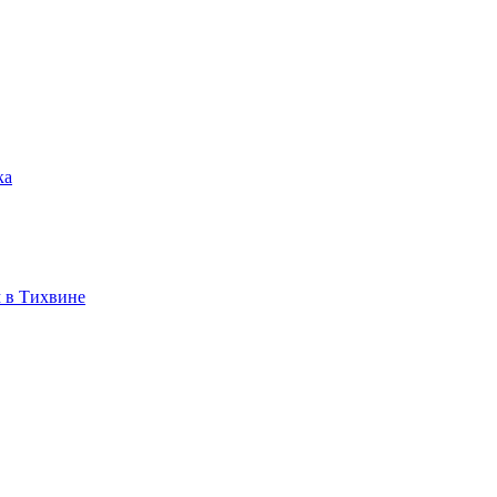
ка
 в Тихвине