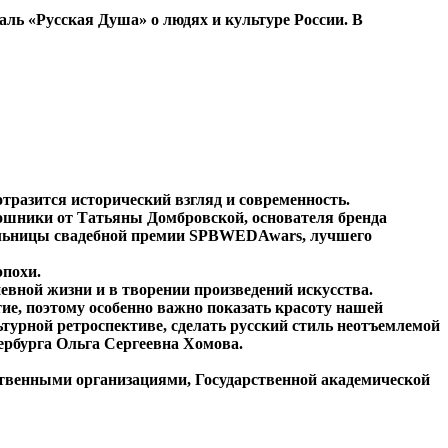
аль «Русская Душа» о людях и культуре России. В
отразится исторический взгляд и современность.
ошники от Татьяны Домбровской, основателя бренда
тельницы свадебной премии SPBWEDAwars, лучшего
эпохи.
евной жизни и в творении произведений искусства.
ие, поэтому особенно важно показать красоту нашей
турной ретроспективе, сделать русский стиль неотъемлемой
ербурга Ольга Сергеевна Хомова.
ственными организациями, Государственной академической