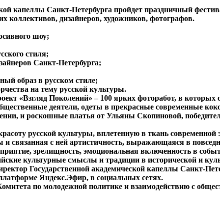
еской капеллы Санкт-Петербурга пройдет праздничный фестив
ких коллективов, дизайнеров, художников, фотографов.
рсивного шоу;
сского стиля;
зайнеров Санкт-Петербурга;
ный образ в русском стиле;
рчества на тему русской культуры.
оект «Взгляд Поколений» – 100 ярких фоторабот, в которых 
общественные деятели, одеты в прекрасные современные кок
нении, и роскошные платья от Ульяны Скопиновой, победи
расоту русской культуры, вплетенную в ткань современной 
ы и связанная с ней артистичность, выражающаяся в повседн
сприятие, зрелищность, эмоциональная включенность в событ
йские культурные смыслы и традиции в исторической и куль
директор Государственной академической капеллы Санкт-Пет
 платформе Яндекс.Эфир, в социальных сетях.
 Комитета по молодежной политике и взаимодействию с обще