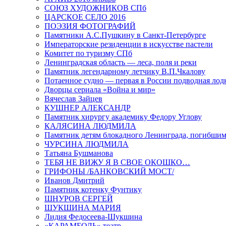
СОЮЗ ХУДОЖНИКОВ СПб
ЦАРСКОЕ СЕЛО 2016
ПОЭЗИЯ ФОТОГРАФИЙ
Памятники А.С.Пушкину в Санкт-Петербурге
Императорские резиденции в искусстве пастели
Комитет по туризму СПб
Ленинградская область — леса, поля и реки
Памятник легендарному летчику В.П.Чкалову
Потаенное судно — первая в России подводная лод
Дворцы сериала «Война и мир»
Вячеслав Зайцев
КУШНЕР АЛЕКСАНДР
Памятник хирургу академику Федору Углову
КАЛЯСИНА ЛЮДМИЛА
Памятник детям блокадного Ленинграда, погибшим
ЧУРСИНА ЛЮДМИЛА
Татьяна Бушманова
ТЕБЯ НЕ ВИЖУ Я В СВОЕ ОКОШКО…
ГРИФОНЫ /БАНКОВСКИЙ МОСТ/
Иванов Дмитрий
Памятник котенку Фунтику
ШНУРОВ СЕРГЕЙ
ШУКШИНА МАРИЯ
Лидия Федосеева-Шукшина
«КАРАМБОЛЬ» театр