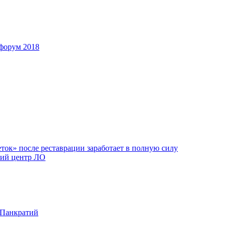
форум 2018
ок» после реставрации заработает в полную силу
ий центр ЛО
 Панкратий