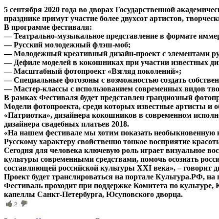
5 сентября 2020 года во дворах Государственной академич
празднике примут участие более двухсот артистов, творчес
В программе фестиваля:
— Театрально-музыкальное представление в формате имме
— Русский молодежный флэш-моб;
— Молодежный креативный дизайн-проект с элементами ру
— Дефиле моделей в кокошниках при участии известных ди
— Масштабный фотопроект «Взгляд поколений»;
— Специальные фотозоны с возможностью создать собствен
— Мастер-классы с использованием современных видов тво
В рамках Фестиваля будет представлен грандиозный фотопр
Модели фотопроекта, среди которых известные артисты и 
«Патриотка», дизайнера кокошников в современном испол
дизайнера свадебных платьев 2018.
«На нашем фестивале мы хотим показать необыкновенную к
Русскому характеру свойственно тонкое восприятие красот
Сегодня для человека ключевую роль играет визуальное во
культуры современными средствами, помочь осознать росси
составляющей российской культуры ХХI века», – говорит 
Проект будет транслироваться на портале Культура.РФ, на
Фестиваль проходит при поддержке Комитета по культуре,
капеллы Санкт-Петербурга, Юсуповского дворца.
2