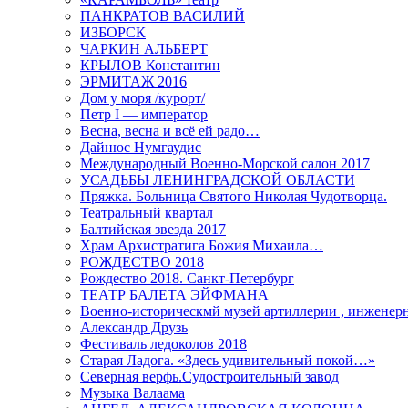
ПАНКРАТОВ ВАСИЛИЙ
ИЗБОРСК
ЧАРКИН АЛЬБЕРТ
КРЫЛОВ Константин
ЭРМИТАЖ 2016
Дом у моря /курорт/
Петр I — император
Весна, весна и всё ей радо…
Дайнюс Нумгаудис
Международный Военно-Морской салон 2017
УСАДЬБЫ ЛЕНИНГРАДСКОЙ ОБЛАСТИ
Пряжка. Больница Святого Николая Чудотворца.
Театральный квартал
Балтийская звезда 2017
Храм Архистратига Божия Михаила…
РОЖДЕСТВО 2018
Рождество 2018. Санкт-Петербург
ТЕАТР БАЛЕТА ЭЙФМАНА
Военно-историческмй музей артиллерии , инженерн
Александр Друзь
Фестиваль ледоколов 2018
Старая Ладога. «Здесь удивительный покой…»
Северная верфь.Судостроительный завод
Музыка Валаама