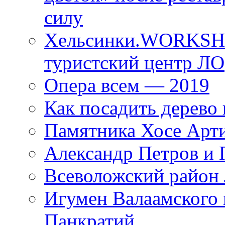
силу
Хельсинки.WORKSHO
туристский центр ЛО
Опера всем — 2019
Как посадить дерево 
Памятника Хосе Арт
Александр Петров и 
Всеволожский район 
Игумен Валаамского
Панкратий