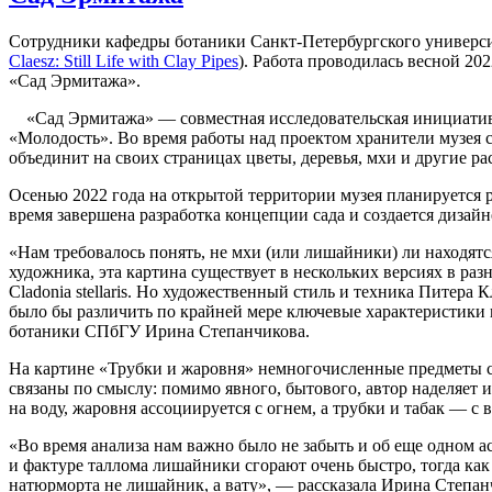
Сотрудники кафедры ботаники Санкт-Петербургского универси
Claesz: Still Life with Clay Pipes
). Работа проводилась весной 2
«Сад Эрмитажа».
«Сад Эрмитажа» — совместная исследовательская инициатива
«Молодость». Во время работы над проектом хранители музея 
объединит на своих страницах цветы, деревья, мхи и другие ра
Осенью 2022 года на открытой территории музея планируется 
время завершена разработка концепции сада и создается дизай
«Нам требовалось понять, не мхи (или лишайники) ли находят
художника, эта картина существует в нескольких версиях в ра
Cladonia stellaris. Но художественный стиль и техника Питера
было бы различить по крайней мере ключевые характеристики 
ботаники СПбГУ Ирина Степанчикова.
На картине «Трубки и жаровня» немногочисленные предметы с
связаны по смыслу: помимо явного, бытового, автор наделяет
на воду, жаровня ассоциируется с огнем, а трубки и табак — с 
«Во время анализа нам важно было не забыть и об еще одном 
и фактуре таллома лишайники сгорают очень быстро, тогда как 
натюрморта не лишайник, а вату», — рассказала Ирина Степан