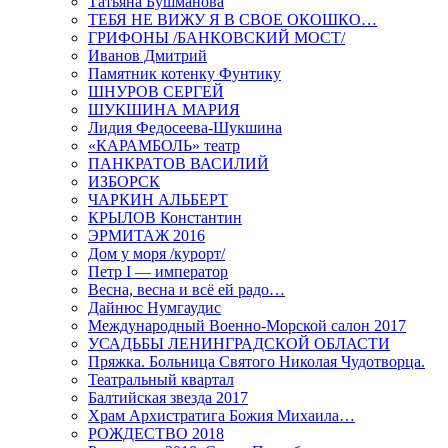
Татьяна Бушманова
ТЕБЯ НЕ ВИЖУ Я В СВОЕ ОКОШКО…
ГРИФОНЫ /БАНКОВСКИЙ МОСТ/
Иванов Дмитрий
Памятник котенку Фунтику
ШНУРОВ СЕРГЕЙ
ШУКШИНА МАРИЯ
Лидия Федосеева-Шукшина
«КАРАМБОЛЬ» театр
ПАНКРАТОВ ВАСИЛИЙ
ИЗБОРСК
ЧАРКИН АЛЬБЕРТ
КРЫЛОВ Константин
ЭРМИТАЖ 2016
Дом у моря /курорт/
Петр I — император
Весна, весна и всё ей радо…
Дайнюс Нумгаудис
Международный Военно-Морской салон 2017
УСАДЬБЫ ЛЕНИНГРАДСКОЙ ОБЛАСТИ
Пряжка. Больница Святого Николая Чудотворца.
Театральный квартал
Балтийская звезда 2017
Храм Архистратига Божия Михаила…
РОЖДЕСТВО 2018