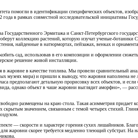
тета помогли в идентификации специфических объектов, изобра
022 года в рамках совместной исследовательской инициативы Го
 Государственного Эрмитажа и Санкт-Петербургского государст
соберут коллекцию растений, которую изучат ученые-ботаники 
стения, найденные в натюрмортах, пейзажах, венках и орнамента
разбить сад, использовав в его композиции и оформлении сюже
нерское решение живой инсталляции.
ся в жаровне в качестве топлива. Мы провели сравнительный ан
зных музеях мира) и пришли к выводу, что жаровня наполнена не
 Класа предполагают детальную прорисовку всех объектов, и если
вида, однако объект в чаше жаровни выглядит аморфно», — рас
вободно размещены на краю стола. Такая асимметрия придает к
 их скрытым значением, связанным с темой четырех стихий. Гли
воздухом.
аспекте — скорости и характере горения сухих лишайников. Бла
для жаровни скорее требуется медленно тлеющий субстрат. На на
чикова.