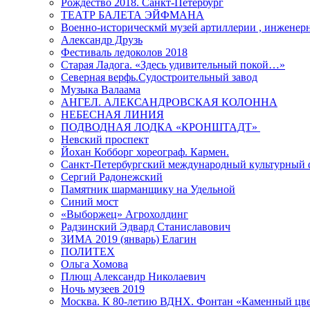
Рождество 2018. Санкт-Петербург
ТЕАТР БАЛЕТА ЭЙФМАНА
Военно-историческмй музей артиллерии , инженерн
Александр Друзь
Фестиваль ледоколов 2018
Старая Ладога. «Здесь удивительный покой…»
Северная верфь.Судостроительный завод
Музыка Валаама
АНГЕЛ. АЛЕКСАНДРОВСКАЯ КОЛОННА
НЕБЕСНАЯ ЛИНИЯ
ПОДВОДНАЯ ЛОДКА «КРОНШТАДТ»
Невский проспект
Йохан Кобборг хореограф. Кармен.
Санкт-Петербургский международный культурный 
Сергий Радонежский
Памятник шарманщику на Удельной
Синий мост
«Выборжец» Агрохолдинг
Радзинский Эдвард Станиславович
ЗИМА 2019 (январь) Елагин
ПОЛИТЕХ
Ольга Хомова
Плющ Александр Николаевич
Ночь музеев 2019
Москва. К 80-летию ВДНХ. Фонтан «Каменный цвет