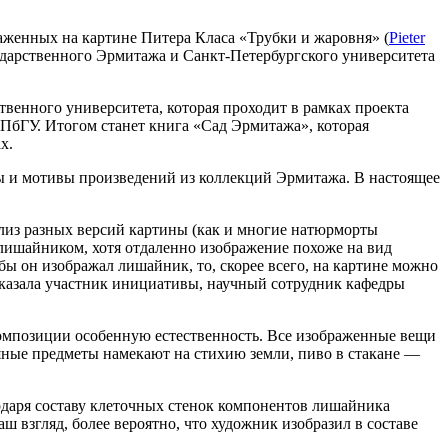
женных на картине Питера Класа «Трубки и жаровня» (
Pieter
сударственного Эрмитажа и Санкт-Петербургского университета
венного университета, которая проходит в рамках проекта
СПбГУ. Итогом станет книга «Сад Эрмитажа», которая
х.
ты и мотивы произведений из коллекций Эрмитажа. В настоящее
ализ разных версий картины (как и многие натюрморты
 лишайником, хотя отдаленно изображение похоже на вид
 бы он изображал лишайник, то, скорее всего, на картине можно
сказала участник инициативы, научный сотрудник кафедры
омпозиции особенную естественность. Все изображенные вещи
няные предметы намекают на стихию земли, пиво в стакане —
годаря составу клеточных стенок компонентов лишайника
ш взгляд, более вероятно, что художник изобразил в составе