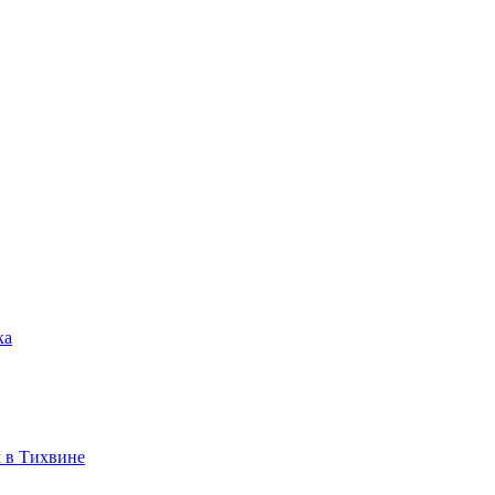
ка
 в Тихвине