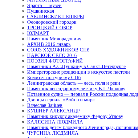
Эрарта — музей
Пушкинская
САБЛИНСКИЕ ПЕЩЕРЫ
Феодоровский городок
ТРОИЦКИЙ СОБОР
ЮЛМАРТ
Памятник Милорадовичу
АРХИВ 2016 январь
СОЮЗ ХУДОЖНИКОВ СПб
ЦАРСКОЕ СЕЛО 2016
ПОЭЗИЯ ФОТОГРАФИЙ
Памятники А.С.Пушкину в Санкт-Петербурге
Императорские резиденции в искусстве пастели
Комитет по туризму СПб
Ленинградская область — леса, поля и реки
Памятник легендарному летчику В.П.Чкалову
Потаенное судно — первая в России подводная лод
Дворцы сериала «Война и мир»
Вячеслав Зайцев
КУШНЕР АЛЕКСАНДР
Памятник хирургу академику Федору Углову
КАЛЯСИНА ЛЮДМИЛА
Памятник детям блокадного Ленинграда, погибшим
ЧУРСИНА ЛЮДМИЛА