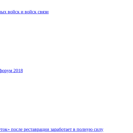
ых войск и войск связи
форум 2018
ок» после реставрации заработает в полную силу