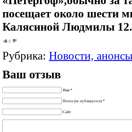
«Петергоф»,обычно за т
посещает около шести м
Калясиной Людмилы 12.
2
Рубрика:
Новости, анонс
Ваш отзыв
Имя *
Почта (не публикуется) *
Сайт