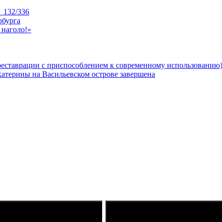
_132/336
рбурга
 наголо!»
реставрации с приспособлением к современному использованию
катерины на Васильевском острове завершена