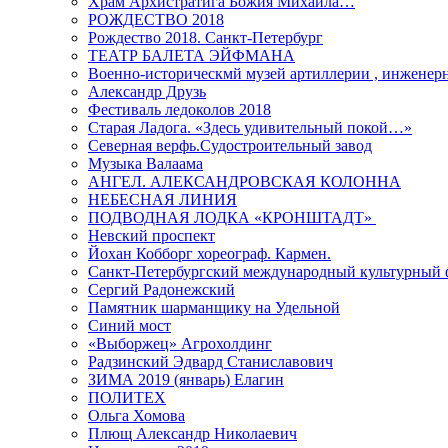
Храм Архистратига Божия Михаила…
РОЖДЕСТВО 2018
Рождество 2018. Санкт-Петербург
ТЕАТР БАЛЕТА ЭЙФМАНА
Военно-историческмй музей артиллерии , инженерн
Александр Друзь
Фестиваль ледоколов 2018
Старая Ладога. «Здесь удивительный покой…»
Северная верфь.Судостроительный завод
Музыка Валаама
АНГЕЛ. АЛЕКСАНДРОВСКАЯ КОЛОННА
НЕБЕСНАЯ ЛИНИЯ
ПОДВОДНАЯ ЛОДКА «КРОНШТАДТ»
Невский проспект
Йохан Кобборг хореограф. Кармен.
Санкт-Петербургский международный культурный 
Сергий Радонежский
Памятник шарманщику на Удельной
Синий мост
«Выборжец» Агрохолдинг
Радзинский Эдвард Станиславович
ЗИМА 2019 (январь) Елагин
ПОЛИТЕХ
Ольга Хомова
Плющ Александр Николаевич