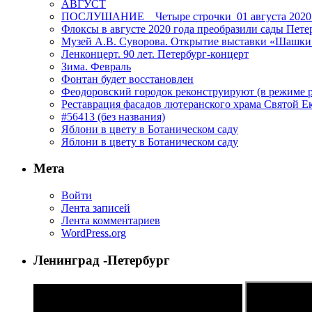
АВГУСТ
ПОСЛУШАНИЕ _ Четыре строчки_01 августа 2020
Флоксы в августе 2020 года преобразили сады Пете
Музей А.В. Суворова. Открытие выставки «Шашки
Ленконцерт. 90 лет. Петербург-концерт
Зима. Февраль
Фонтан будет восстановлен
Феодоровский городок реконструируют (в режиме 
Реставрация фасадов лютеранского храма Святой Е
#56413 (без названия)
Яблони в цвету в Ботаническом саду
Яблони в цвету в Ботаническом саду
Мета
Войти
Лента записей
Лента комментариев
WordPress.org
Ленинград -Петербург