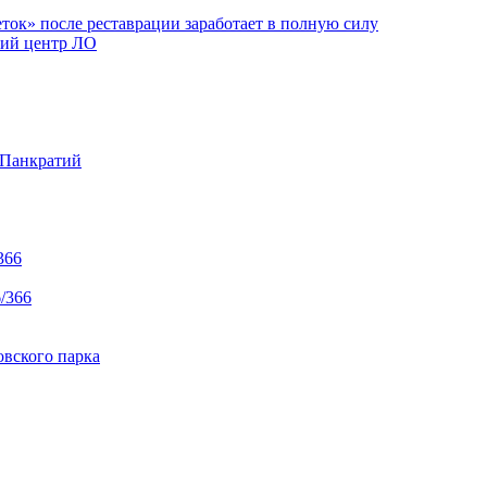
ок» после реставрации заработает в полную силу
ий центр ЛО
 Панкратий
366
/366
вского парка