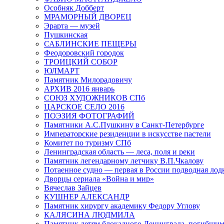
Особняк Добберт
МРАМОРНЫЙ ДВОРЕЦ
Эрарта — музей
Пушкинская
САБЛИНСКИЕ ПЕЩЕРЫ
Феодоровский городок
ТРОИЦКИЙ СОБОР
ЮЛМАРТ
Памятник Милорадовичу
АРХИВ 2016 январь
СОЮЗ ХУДОЖНИКОВ СПб
ЦАРСКОЕ СЕЛО 2016
ПОЭЗИЯ ФОТОГРАФИЙ
Памятники А.С.Пушкину в Санкт-Петербурге
Императорские резиденции в искусстве пастели
Комитет по туризму СПб
Ленинградская область — леса, поля и реки
Памятник легендарному летчику В.П.Чкалову
Потаенное судно — первая в России подводная лод
Дворцы сериала «Война и мир»
Вячеслав Зайцев
КУШНЕР АЛЕКСАНДР
Памятник хирургу академику Федору Углову
КАЛЯСИНА ЛЮДМИЛА
Памятник детям блокадного Ленинграда, погибшим