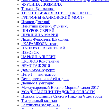
ЧУРСИНА ЛЮДМИЛА
Татьяна Бушманова
ТЕБЯ НЕ ВИЖУ Я В СВОЕ ОКОШКО…
ГРИФОНЫ /БАНКОВСКИЙ МОСТ/
Иванов Дмитрий
Памятник котенку Фунтику
ШНУРОВ СЕРГЕЙ
ШУКШИНА МАРИЯ
Лидия Федосеева-Шукшина
«КАРАМБОЛЬ» театр
ПАНКРАТОВ ВАСИЛИЙ
ИЗБОРСК
ЧАРКИН АЛЬБЕРТ
КРЫЛОВ Константин
ЭРМИТАЖ 2016
Дом у моря /курорт/
Петр I — император
Весна, весна и всё ей радо…
Дайнюс Нумгаудис
Международный Военно-Морской салон 2017
УСАДЬБЫ ЛЕНИНГРАДСКОЙ ОБЛАСТИ
Пряжка. Больница Святого Николая Чудотворца.
Театральный квартал
Балтийская звезда 2017