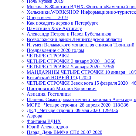
Ночь музеев 2019
Москва. К 80-летию ВДНХ. Фонтан «Каменный цвет
Хельсинки.WORKSHOP. Информационно-туристск
Опера всем — 2019
Как посадить дерево в Петербурге
Памятника Хосе Артигасу
Александр Петров и Павел Бубельников
Всеволожский район Ленинградской области
Игумен Валаамского монастыря епископ Троицкий
Поздравление с 2020 годом
ЧЕТЫРЕ СТРОЧКИ
ЧЕТЫРЕ СТРОЧКИ 3 января 2020 _ 3/366
ЧЕТЫРЕ СТРОЧКИ 5 января 2020_ 5/366
МАНДАРИНЫ ЧЕТЫРЕ СТРОЧКИ 10 января _10/
Китайский НОВЫЙ ГОД 2020
ЧЕТЫРЕ СТРОЧКИ Зевок кота 15 февраля 2020_ 46
Пиотровский Михаил Борисович
Авиация. Гостилицы
Шапель. Самый романтичный павильон Александро
МОРЕ _Четыре строчки_28 апреля 2020_118/336
ДЕД _Четыре строчки_09 мая 2020_129/336
Аврора
Фонтаны ВДНХ
Юрий Александров
Парад. День ВМФ в СПб 26.07.2020